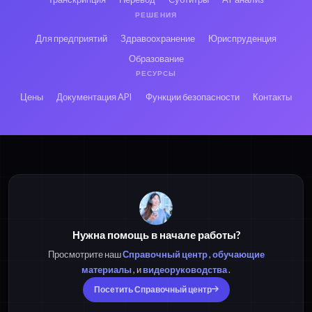
РЕШЕНИЯ
Для предприятий
Здравоохранение
Юриспруденция
Образование
РЕСУРСЫ
Цены
Документация API
Функции безопасности
Контакты
Нужна помощь в начале работы?
Просмотрите наш
Справочный центр
,
обучающие
материалы
, и
видеоруководства
.
Посетить Справочный центр