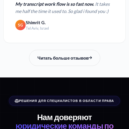
My transcript work flow is so fast now.
It takes
me half the time it used to. So glad i found you :)
Shimrit G.
SG
Tel Aviv, Israel
Читать больше отзывов
РЕШЕНИЯ ДЛЯ СПЕЦИАЛИСТОВ В ОБЛАСТИ ПРАВА
Нам доверяют
юридические команды по