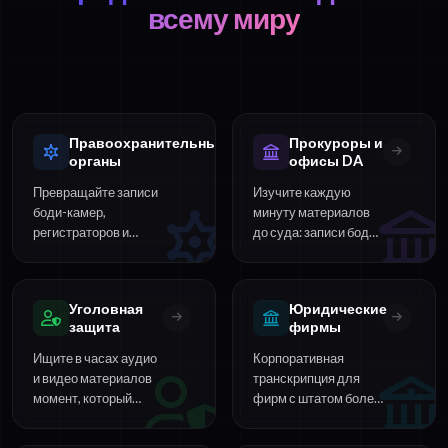
всему миру
Правоохранительные
Прокуроры и
органы
офисы DA
Превращайте записи
Изучите каждую
боди-камер,
минуту материалов
регистраторов и
до суда: записи боди-
комнат допроса в
камер, тюремные
стенограммы с
звонки и допросы,
поиском и тайм-
расшифрованные с
Уголовная
Юридические
кодами, которые
метками говорящих.
защита
фирмы
управление
разбирает за минуты.
Ищите в часах аудио
Корпоративная
и видео материалов
транскрипция для
момент, который
фирм с штатом более
меняет исход дела,
10 адвокатов.
со стенограммами,
Безопасно