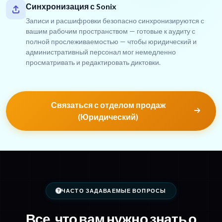
Синхронизация с Sonix
Записи и расшифровки безопасно синхронизируются с
вашим рабочим пространством — готовые к аудиту с
полной прослеживаемостью — чтобы юридический и
административный персонал мог немедленно
просматривать и редактировать диктовки.
Связаться с отделом продаж
(Юридический)
ЧАСТО ЗАДАВАЕМЫЕ ВОПРОСЫ
Все, что вам нужно знать о