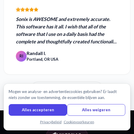
Sonix is
AWESOME and extremely accurate
.
This software has it all. I wish that all of the
software that I use on a daily basis had the
complete and thoughtfully created functionali...
Randall I.
RI
Portland, OR USA
Lees meer beoordelingen
Mogen we analyse- en advertentiecookies gebruiken? Er laadt
niets zonder uw toestemming, de essentiële blijven aan.
Alles accepteren
Alles weigeren
Chat met ons
Privacybeleid
·
Cookievoorkeuren