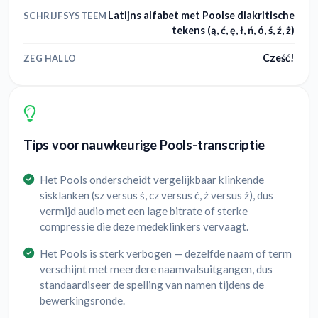
Latijns alfabet met Poolse diakritische
SCHRIJFSYSTEEM
tekens (ą, ć, ę, ł, ń, ó, ś, ź, ż)
Cześć!
ZEG HALLO
Tips voor nauwkeurige Pools-transcriptie
Het Pools onderscheidt vergelijkbaar klinkende
sisklanken (sz versus ś, cz versus ć, ż versus ź), dus
vermijd audio met een lage bitrate of sterke
compressie die deze medeklinkers vervaagt.
Het Pools is sterk verbogen — dezelfde naam of term
verschijnt met meerdere naamvalsuitgangen, dus
standaardiseer de spelling van namen tijdens de
bewerkingsronde.