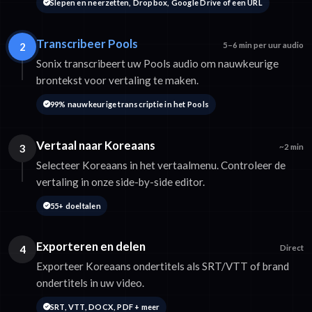
Slepen en neerzetten, Dropbox, Google Drive of een URL
Transcribeer Pools
2
5–6 min per uur audio
Sonix transcribeert uw Pools audio om nauwkeurige
brontekst voor vertaling te maken.
99% nauwkeurige transcriptie in het Pools
Vertaal naar Koreaans
3
~2 min
Selecteer Koreaans in het vertaalmenu. Controleer de
vertaling in onze side-by-side editor.
55+ doeltalen
Exporteren en delen
4
Direct
Exporteer Koreaans ondertitels als SRT/VTT of brand
ondertitels in uw video.
SRT, VTT, DOCX, PDF + meer