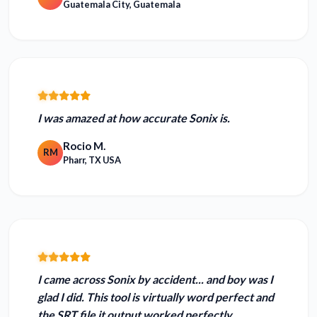
Guatemala City, Guatemala
I was
amazed at how accurate Sonix is
.
Rocio M.
RM
Pharr, TX USA
I came across Sonix by accident... and boy was I
glad I did. This tool is
virtually word perfect
and
the SRT file it output worked perfectly...