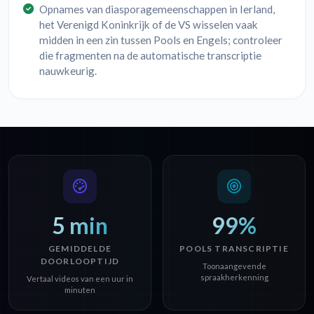
Opnames van diasporagemeenschappen in Ierland,
het Verenigd Koninkrijk of de VS wisselen vaak
midden in een zin tussen Pools en Engels; controleer
die fragmenten na de automatische transcriptie
nauwkeurig.
5 min
99%
GEMIDDELDE
POOLS TRANSCRIPTIE
DOORLOOPTIJD
Toonaangevende
spraakherkenning
Vertaal videos van een uur in
minuten