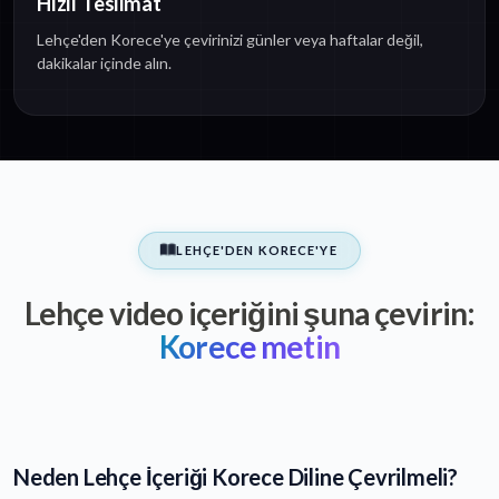
Hızlı Teslimat
Lehçe'den Korece'ye çevirinizi günler veya haftalar değil,
dakikalar içinde alın.
LEHÇE'DEN KORECE'YE
Lehçe video içeriğini şuna çevirin:
Korece metin
Neden Lehçe İçeriği Korece Diline Çevrilmeli?