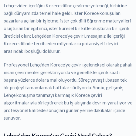
Lehçe video içeriğini Korece diline çevirme yeteneği, birbirine
bağlı dünyamızda temel hale geldi. İster Korece konuşulan
pazarlara açılan bir işletme, ister çok dilli öğrenme materyalleri
oluşturan bir eğitimci, ister küresel bir kitle oluşturan bir içerik
üreticisi olun; Lehçe'den Korece'ye çeviri, mesajınız ile içeriği
Korece dilinde tercih eden milyonlarca potansiyel izleyici
arasındaki boşluğu doldurur.
Profesyonel Lehçe'den Korece'ye çeviri geleneksel olarak pahalı
insan çevirmenler gerektiriyordu ve genellikle içerik saati
başına yüzlerce dolara mal oluyordu. Süreç yavaştı, bazen tek
bir projeyi tamamlamak haftalar sürüyordu. Sonix, gelişmiş
Lehçe konuşma tanımayı karmaşık Korece çeviri
algoritmalarıyla birleştirerek bu iş akışında devrim yaratıyor ve
profesyonel kalitede sonuçları günler yerine dakikalar içinde
sunuyor.
Lehçe'den Korece'ye Çeviri Nasıl Çalışır?