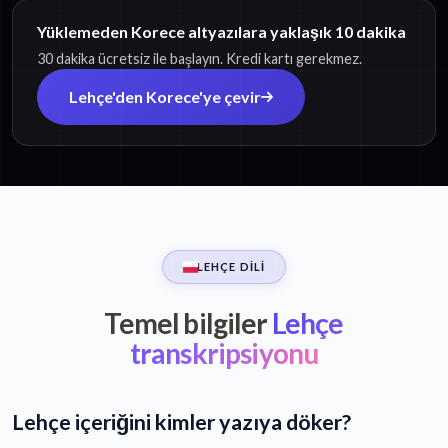
Yüklemeden Korece altyazılara yaklaşık 10 dakika
30 dakika ücretsiz ile başlayın. Kredi kartı gerekmez.
Lehçe'den Korece'ye çevir
LEHÇE DILI
Temel bilgiler
Lehçe
transkripsiyonu
Lehçe içeriğini kimler yazıya döker?