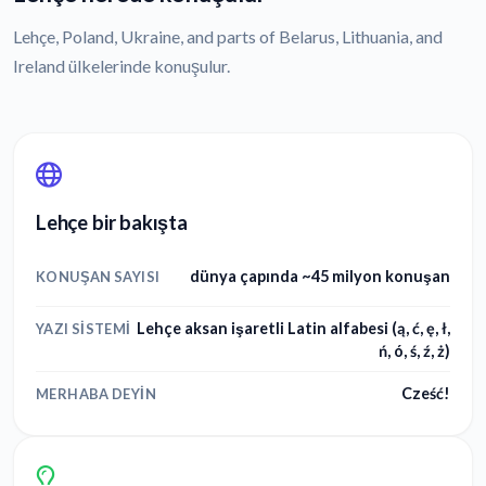
Lehçe, Poland, Ukraine, and parts of Belarus, Lithuania, and
Ireland ülkelerinde konuşulur.
Lehçe bir bakışta
dünya çapında ~45 milyon konuşan
KONUŞAN SAYISI
Lehçe aksan işaretli Latin alfabesi (ą, ć, ę, ł,
YAZI SISTEMI
ń, ó, ś, ź, ż)
Cześć!
MERHABA DEYIN