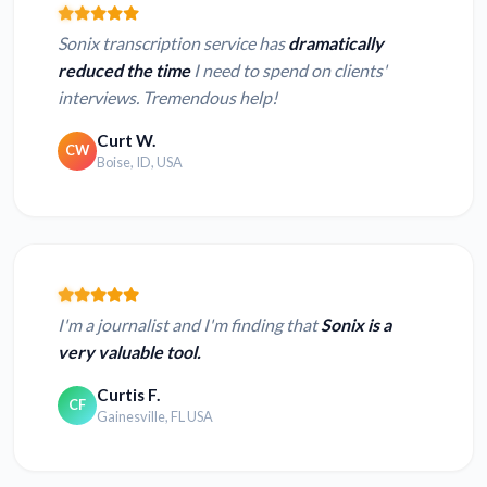
Sonix transcription service has
dramatically
reduced the time
I need to spend on clients'
interviews. Tremendous help!
Curt W.
CW
Boise, ID, USA
I'm a journalist and I'm finding that
Sonix is a
very valuable tool.
Curtis F.
CF
Gainesville, FL USA