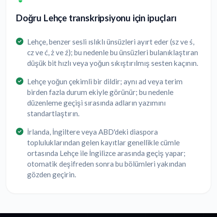
Doğru Lehçe transkripsiyonu için ipuçları
Lehçe, benzer sesli ıslıklı ünsüzleri ayırt eder (sz ve ś,
cz ve ć, ż ve ź); bu nedenle bu ünsüzleri bulanıklaştıran
düşük bit hızlı veya yoğun sıkıştırılmış sesten kaçının.
Lehçe yoğun çekimli bir dildir; aynı ad veya terim
birden fazla durum ekiyle görünür; bu nedenle
düzenleme geçişi sırasında adların yazımını
standartlaştırın.
İrlanda, İngiltere veya ABD'deki diaspora
topluluklarından gelen kayıtlar genellikle cümle
ortasında Lehçe ile İngilizce arasında geçiş yapar;
otomatik deşifreden sonra bu bölümleri yakından
gözden geçirin.