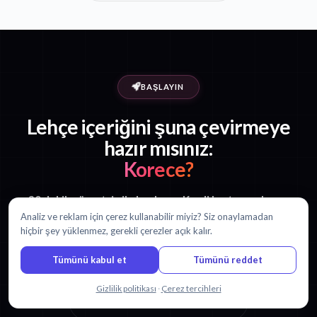
BAŞLAYIN
Lehçe içeriğini şuna çevirmeye
hazır mısınız:
Korece?
30 dakika ücretsiz ile başlayın. Kredi kartı gerekmez.
Analiz ve reklam için çerez kullanabilir miyiz? Siz onaylamadan
hiçbir şey yüklenmez, gerekli çerezler açık kalır.
Tümünü kabul et
Tümünü reddet
Ücretsiz çevirmeye başla
Bizimle sohbet edin
Gizlilik politikası
·
Çerez tercihleri
Fiyatlandırmayı görüntüle