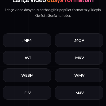
Lehçe video dosyanızı herhangi bir popüler formatta yükleyin.
Gerisini Sonix halleder.
.MP4
.MOV
.AVI
.MKV
.WEBM
.WMV
.FLV
.M4V