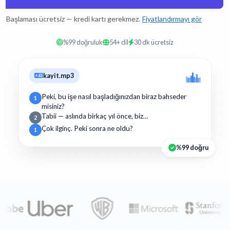
Başlaması ücretsiz — kredi kartı gerekmez.
Fiyatlandırmayı gör
%99 doğruluk
54+ dil
30 dk ücretsiz
kayit.mp3
Peki, bu işe nasıl başladığınızdan biraz bahseder
1
misiniz?
Tabii — aslında birkaç yıl önce, biz…
2
Çok ilginç. Peki sonra ne oldu?
1
%99 doğru