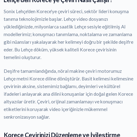
Sonix Lehçe'den Korece'ye çeviri süreci, sektör lideri konuşma
tanıma teknolojimizle başlar. Lehçe video dosyanızı
yüklediğinizde, milyonlarca saatlik Lehçe sesiyle eğitilmiş AI
modellerimiz; konuşmacı tanımlama, noktalama ve zamanlama
gibi nüansları yakalayarak her kelimeyi doğru bir şekilde deşifre
eder. Bu Lehçe döküm, yüksek kaliteli Korece çevirisinin
temelini oluşturur.
Deşifre tamamlandığında, nöral makine çeviri motorumuz
Lehçe metni Korece diline dönüştürür. Basit kelimesi kelimesine
çevirinin aksine, sistemimiz bağlamı, deyimleri ve kültürel
ifadeleri anlayarak ana dilini konuşanlar için doğal gelen Korece
altyazılar üretir. Çeviri, orijinal zamanlamayı ve konuşmacı
etiketlerini koruyarak video içeriğinizle mükemmel
senkronizasyon sağlar.
Korece Çevirinizi Düzenleme ve İyileştirme