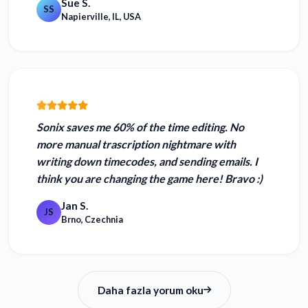
Sue S.
SS
Napierville, IL, USA
Sonix
saves me 60% of the time editing
. No
more manual trascription nightmare with
writing down timecodes, and sending emails. I
think you are changing the game here! Bravo :)
Jan S.
JS
Brno, Czechnia
Daha fazla yorum oku