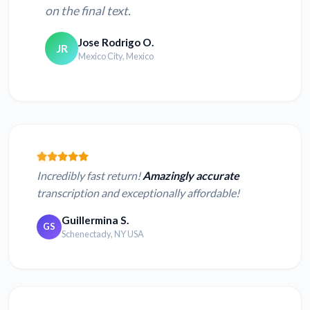
on the final text.
Jose Rodrigo O.
JR
Mexico City, Mexico
Incredibly fast return!
Amazingly accurate
transcription and exceptionally affordable!
Guillermina S.
GS
Schenectady, NY USA