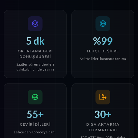
5 dk
%99
ORTALAMA GERI
LEHÇE DEŞIFRE
DÖNÜŞ SÜRESI
Sektör lideri konuşma tanıma
Saatler süren video'leri
dakikalar içinde çevirin
55+
30+
ÇEVIRI DILLERI
DIŞA AKTARMA
FORMATLARI
Lehçe'den Korece'ye dahil
SRT, VTT, Word, PDF ve daha