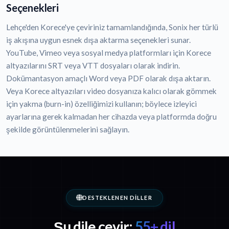
Seçenekleri
Lehçe'den Korece'ye çeviriniz tamamlandığında, Sonix her türlü
iş akışına uygun esnek dışa aktarma seçenekleri sunar.
YouTube, Vimeo veya sosyal medya platformları için Korece
altyazılarını SRT veya VTT dosyaları olarak indirin.
Dokümantasyon amaçlı Word veya PDF olarak dışa aktarın.
Veya Korece altyazıları video dosyanıza kalıcı olarak gömmek
için yakma (burn-in) özelliğimizi kullanın; böylece izleyici
ayarlarına gerek kalmadan her cihazda veya platformda doğru
şekilde görüntülenmelerini sağlayın.
DESTEKLENEN DILLER
Şu dile çevir:
55+ dil