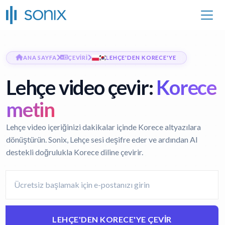
ANA SAYFA
ÇEVIRI
LEHÇE'DEN KORECE'YE
Lehçe video çevir:
Korece
metin
Lehçe video içeriğinizi dakikalar içinde Korece altyazılara
dönüştürün. Sonix, Lehçe sesi deşifre eder ve ardından AI
destekli doğrulukla Korece diline çevirir.
LEHÇE'DEN KORECE'YE ÇEVIR