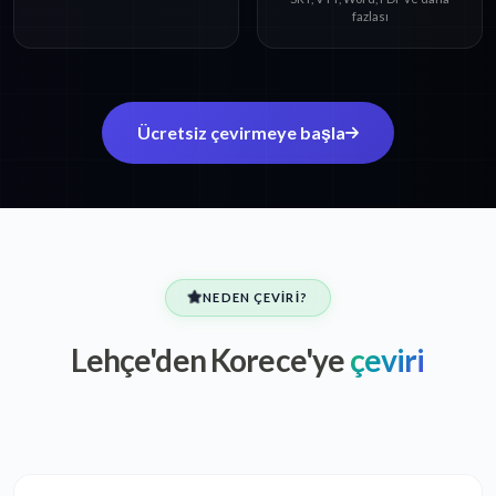
fazlası
Ücretsiz çevirmeye başla
NEDEN ÇEVIRI?
Lehçe'den Korece'ye
çeviri