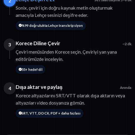
2
Sonix, çeviri için doğru kaynak metin oluşturmak
amacıyla Lehçe sesinizi deşifre eder.
%99 doğrulukta Lehçe transkripsiyon
Korece Diline Çevir
3
~2 dk
Çeviri menüsünden Korece seçin. Çeviriyi yan yana
editörümüzde inceleyin.
55+ hedef dil
Dışa aktar ve paylaş
4
Anında
Korece altyazılarını SRT/VTT olarak dışa aktarın veya
altyazıları video dosyanıza gömün.
SRT, VTT, DOCX, PDF + daha fazlası