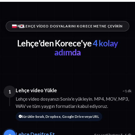
LEHÇE VIDEO DOSYALARINI KORECE METNE ÇEVIRIN
Lehçe'den Korece'ye
4 kolay
adımda
Lehçe video Yükle
1
~1 dk
Lehçe video dosyanızı Sonix'e yükleyin. MP4, MOV, MP3,
WAV ve tüm yaygın formatları kabul ediyoruz.
Sürükle-bırak, Dropbox, Google Drive veya URL
Lehçe Deşifre Et
Ses saati başına 5–6 dk