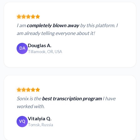
I am
completely blown away
by this platform. I
am already telling everyone about it!
Douglas A.
DA
Tillamook, OR, USA
Sonix is the
best transcription program
I have
worked with.
Vitalyia Q.
VQ
Tomsk, Russia