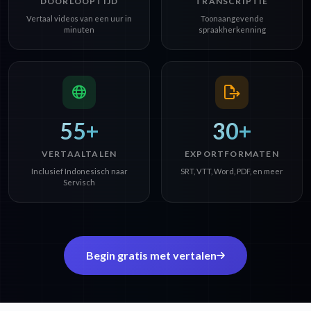
DOORLOOPTIJD
TRANSCRIPTIE
Vertaal videos van een uur in
Toonaangevende
minuten
spraakherkenning
55+
30+
VERTAALTALEN
EXPORTFORMATEN
Inclusief Indonesisch naar
SRT, VTT, Word, PDF, en meer
Servisch
Begin gratis met vertalen