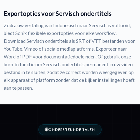
Exportopties voor Servisch ondertitels
Zodra uw vertaling van Indonesisch naar Servisch is voltooid,
biedt Sonix flexibele exportopties voor elke workflow.
Download Servisch ondertitels als SRT of VTT bestanden voor
YouTube, Vimeo of sociale mediaplatforms. Exporteer naar
Word of PDF voor documentatiedoeleinden. Of gebruik onze
burn-in functie om Servisch ondertitels permanent in uw video
bestand in te sluiten, zodat ze correct worden weergegeven op
elk apparaat of platform zonder dat de kijker instellingen hoeft
aan te passen.
ONDERSTEUNDE TALEN