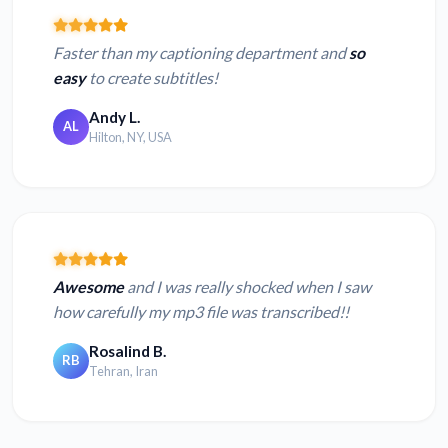
Faster than my captioning department and
so
easy
to create subtitles!
Andy L.
AL
Hilton, NY, USA
Awesome
and I was really shocked when I saw
how carefully my mp3 file was transcribed!!
Rosalind B.
RB
Tehran, Iran