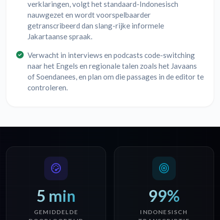
verklaringen, volgt het standaard-Indonesisch
nauwgezet en wordt voorspelbaarder
getranscribeerd dan slang-rijke informele
Jakartaanse spraak.
Verwacht in interviews en podcasts code-switching
naar het Engels en regionale talen zoals het Javaans
of Soendanees, en plan om die passages in de editor te
controleren.
5 min
99%
GEMIDDELDE
INDONESISCH