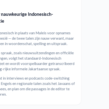
r nauwkeurige Indonesisch-
tie
donesisch in plaats van Maleis voor opnames
nesië — de twee talen zijn nauw verwant, maar
len in woordenschat, spelling en uitspraak.
spraak, zoals nieuwsuitzendingen en officiële
ngen, volgt het standaard-Indonesisch
et en wordt voorspelbaarder getranscribeerd
g-rijke informele Jakartaanse spraak.
t in interviews en podcasts code-switching
 Engels en regionale talen zoals het Javaans of
es, en plan om die passages in de editor te
ren.