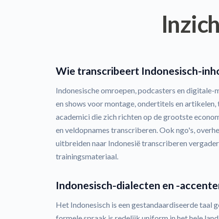
Inzich
Wie transcribeert Indonesisch-inh
Indonesische omroepen, podcasters en digitale-
en shows voor montage, ondertitels en artikelen,
academici die zich richten op de grootste econ
en veldopnames transcriberen. Ook ngo's, overhei
uitbreiden naar Indonesië transcriberen vergader
trainingsmateriaal.
Indonesisch-dialecten en -accente
Het Indonesisch is een gestandaardiseerde taal 
formele spraak is redelijk uniform in het hele l