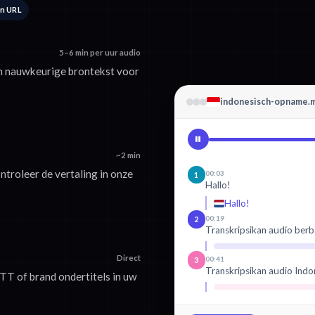
en URL
5–6 min per uur audio
om nauwkeurige brontekst voor
indonesisch-opname.
~2 min
ntroleer de vertaling in onze
00:03
1
Hallo!
Hallo!
00:19
2
Transkripsikan audio berb
Direct
00:41
3
Transkripsikan audio Indo
TT of brand ondertitels in uw