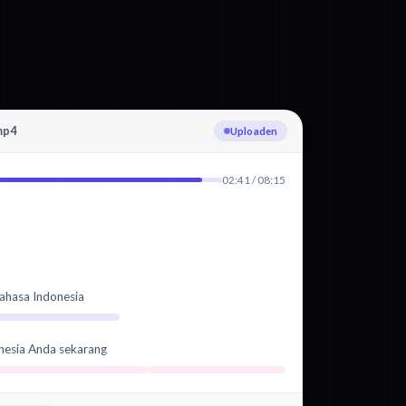
mp4
Indonesisch transcriberen
02:41 / 08:15
ahasa Indonesia
nesia Anda sekarang