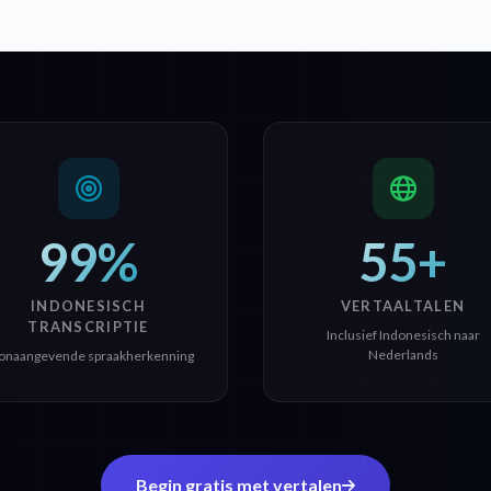
99%
55+
INDONESISCH
VERTAALTALEN
TRANSCRIPTIE
Inclusief Indonesisch naar
Nederlands
onaangevende spraakherkenning
Begin gratis met vertalen