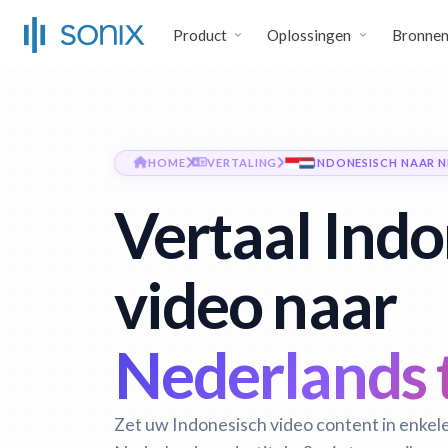
Product
Oplossingen
Bronne
HOME
VERTALING
INDONESISCH NAAR 
Vertaal Indo
video naar
Nederlands 
Zet uw Indonesisch video content in enkel