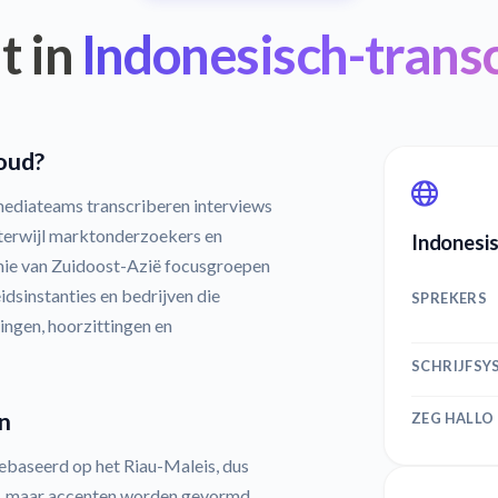
t in
Indonesisch-transc
oud?
mediateams transcriberen interviews
 terwijl marktonderzoekers en
Indonesis
omie van Zuidoost-Azië focusgroepen
dsinstanties en bedrijven die
SPREKERS
ingen, hoorzittingen en
SCHRIJFSY
n
ZEG HALLO
gebaseerd op het Riau-Maleis, dus
and, maar accenten worden gevormd