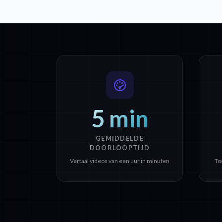
5 min
GEMIDDELDE
DOORLOOPTIJD
Vertaal videos van een uur in minuten
To