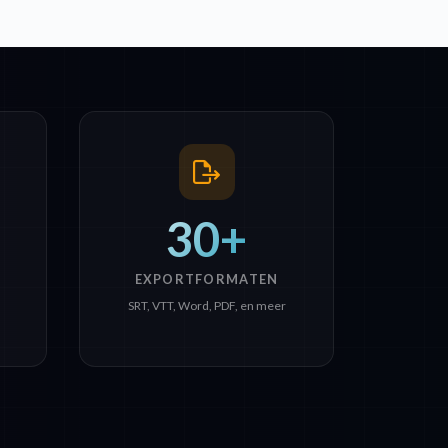
30+
EXPORTFORMATEN
SRT, VTT, Word, PDF, en meer