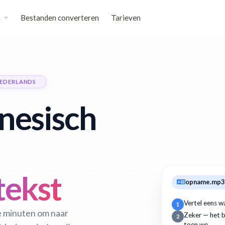
n
Bestanden converteren
Tarieven
NEDERLANDS
nesisch
tekst
opname.mp3
Vertel eens w
1
e minuten om naar
Zeker — het b
2
toen we…