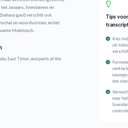
s het Javaans, Soendanees en
(bahasa gaul) verschilt ook
Tips voo
nschat en woordvormen, en het
transcrip
rwante Maleisisch.
Kies In
uit Indo
n
verschil
ia, East Timor, and parts of the
Formele 
verklari
nauwgez
dan slan
Verwach
naar het
Soendane
controle