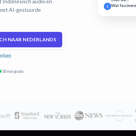
t Indonesisch audio en
Wat fascinere
1
 met AI-gestuurde
SCH NAAR NEDERLANDS
prijzen
30 min gratis