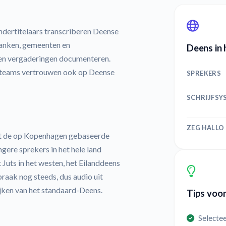
dertitelaars transcriberen Deense
banken, gemeenten en
Deens in 
 en vergaderingen documenteren.
steams vertrouwen ook op Deense
SPREKERS
SCHRIJFSY
ZEG HALLO
t de op Kopenhagen gebaseerde
gere sprekers in het hele land
 Juts in het westen, het Eilanddeens
raak nog steeds, dus audio uit
jken van het standaard-Deens.
Tips voor
Selectee