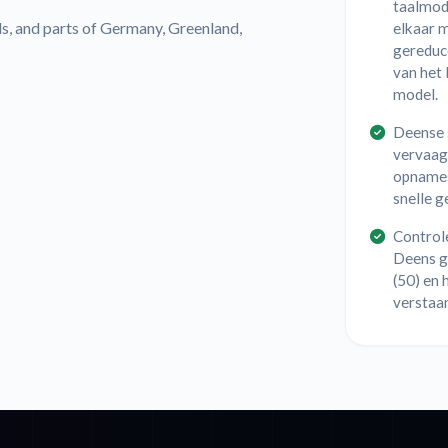
taalmode
s, and parts of Germany, Greenland,
elkaar m
gereduce
van het
model.
Deense 
vervaag
opnames
snelle 
Controle
Deens ge
(50) en 
verstaan