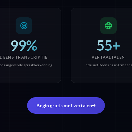
99%
55+
DEENS TRANSCRIPTIE
VERTAALTALEN
onaangevende spraakherkenning
Inclusief Deens naar Armeen
Begin gratis met vertalen