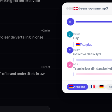
wkeurige brontekst voor
deens-opname.mp3
~2 min
00:03
1
oleer de vertaling in onze
Hej!
Բարեւ
00:19
2
Udskrive dansk lyd
00:41
3
Direct
Transkriber din danske ly
of brand ondertitels in uw
Armeens
+5