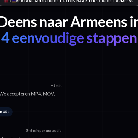
VERTAAL AUDIO IN HET DEENS NAAR TEKST IN HET ARMEENS
Deens naar Armeens i
4 eenvoudige stappen
~1 min
. We accepteren MP4, MOV,
en URL
5–6 min per uur audio