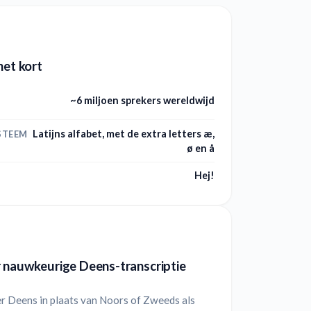
het kort
~6 miljoen sprekers wereldwijd
Latijns alfabet, met de extra letters æ,
STEEM
ø en å
Hej!
 nauwkeurige Deens-transcriptie
r Deens in plaats van Noors of Zweeds als