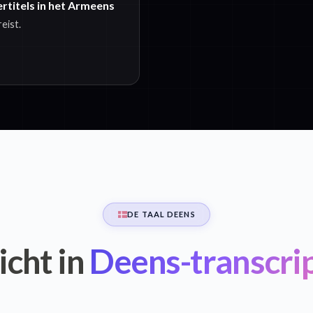
rtitels in het Armeens
eist.
DE TAAL DEENS
icht in
Deens-transcrip