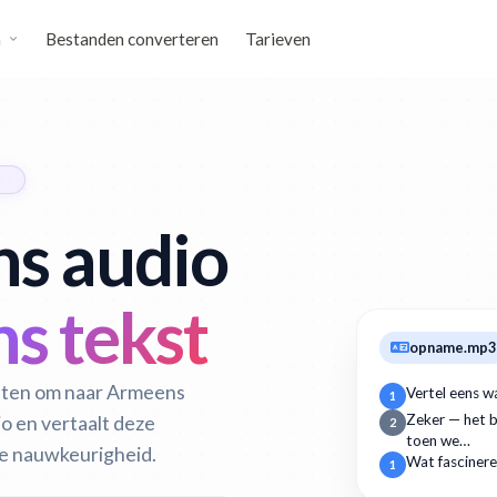
n
Bestanden converteren
Tarieven
S
ns audio
s tekst
opname.mp3
uten om naar Armeens
Vertel eens w
1
io en vertaalt deze
Zeker — het b
2
toen we…
e nauwkeurigheid.
Wat fascinere
1