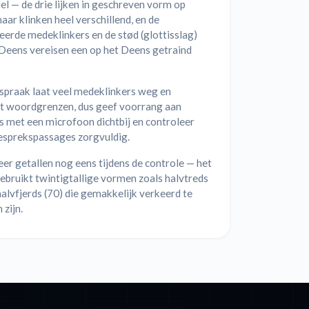
l — de drie lijken in geschreven vorm op
aar klinken heel verschillend, en de
erde medeklinkers en de stød (glottisslag)
 Deens vereisen een op het Deens getraind
spraak laat veel medeklinkers weg en
t woordgrenzen, dus geef voorrang aan
 met een microfoon dichtbij en controleer
gesprekspassages zorgvuldig.
er getallen nog eens tijdens de controle — het
bruikt twintigtallige vormen zoals halvtreds
halvfjerds (70) die gemakkelijk verkeerd te
 zijn.