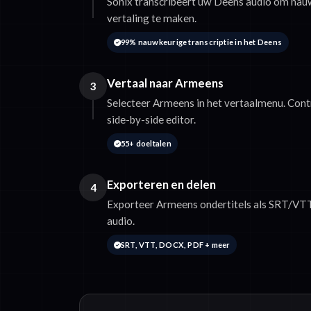
Sonix transcribeert uw Deens audio om nau
vertaling te maken.
99% nauwkeurige transcriptie in het Deens
Vertaal naar Armeens
3
Selecteer Armeens in het vertaalmenu. Contr
side-by-side editor.
55+ doeltalen
Exporteren en delen
4
Exporteer Armeens ondertitels als SRT/VTT 
audio.
SRT, VTT, DOCX, PDF + meer