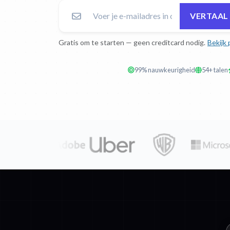
VERTAAL
Gratis om te starten — geen creditcard nodig.
Bekijk 
99% nauwkeurigheid
54+ talen