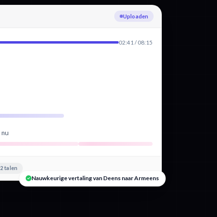
Deens transcriberen
02:41 / 08:15
d nu
2 talen
Nauwkeurige vertaling van Deens naar Armeens