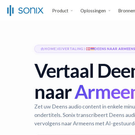
Product
Oplossingen
Bronne
HOME
VERTALING
DEENS NAAR ARMEEN
Vertaal Dee
naar
Armeen
Zet uw Deens audio content in enkele min
ondertitels. Sonix transcribeert Deens aud
vervolgens naar Armeens met AI-gestuurd