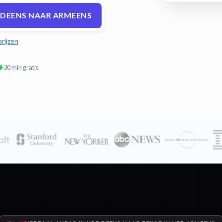
 DEENS NAAR ARMEENS
prijzen
30 min gratis