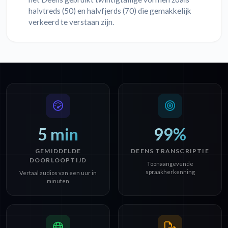
halvtreds (50) en halvfjerds (70) die gemakkelijk
verkeerd te verstaan zijn.
5 min
99%
GEMIDDELDE
DEENS TRANSCRIPTIE
DOORLOOPTIJD
Toonaangevende
spraakherkenning
Vertaal audios van een uur in
minuten