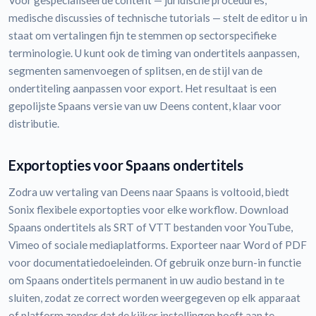
Voor gespecialiseerde content — juridische procedures,
medische discussies of technische tutorials — stelt de editor u in
staat om vertalingen fijn te stemmen op sectorspecifieke
terminologie. U kunt ook de timing van ondertitels aanpassen,
segmenten samenvoegen of splitsen, en de stijl van de
ondertiteling aanpassen voor export. Het resultaat is een
gepolijste Spaans versie van uw Deens content, klaar voor
distributie.
Exportopties voor Spaans ondertitels
Zodra uw vertaling van Deens naar Spaans is voltooid, biedt
Sonix flexibele exportopties voor elke workflow. Download
Spaans ondertitels als SRT of VTT bestanden voor YouTube,
Vimeo of sociale mediaplatforms. Exporteer naar Word of PDF
voor documentatiedoeleinden. Of gebruik onze burn-in functie
om Spaans ondertitels permanent in uw audio bestand in te
sluiten, zodat ze correct worden weergegeven op elk apparaat
of platform zonder dat de kijker instellingen hoeft aan te