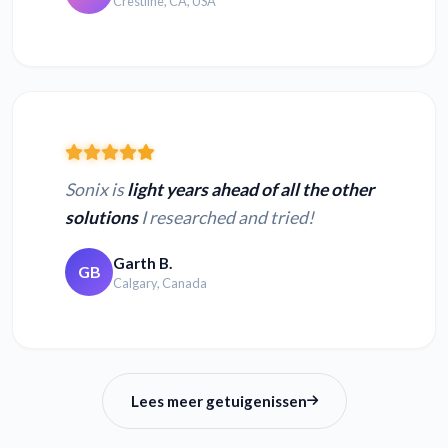
Crestline, CA, USA
Sonix is
light years ahead of all the other
solutions
I researched and tried!
Garth B.
GB
Calgary, Canada
Lees meer getuigenissen