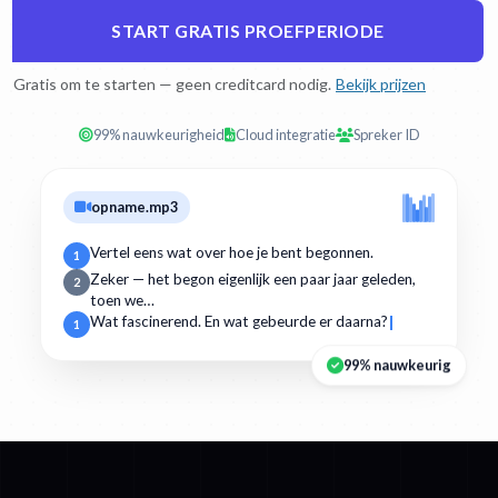
START GRATIS PROEFPERIODE
Gratis om te starten — geen creditcard nodig.
Bekijk prijzen
99% nauwkeurigheid
Cloud integratie
Spreker ID
opname.mp3
Vertel eens wat over hoe je bent begonnen.
1
Zeker — het begon eigenlijk een paar jaar geleden,
2
toen we…
Wat fascinerend. En wat gebeurde er daarna?
1
99% nauwkeurig