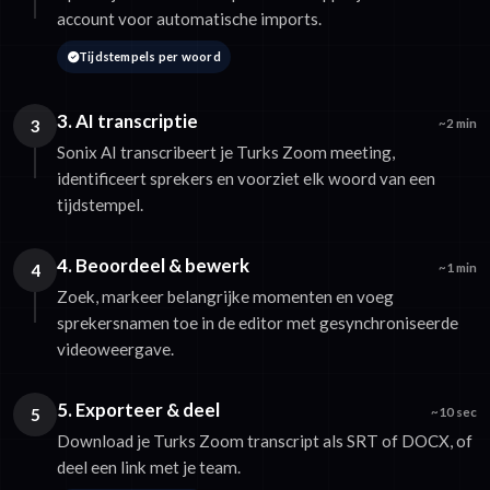
account voor automatische imports.
Tijdstempels per woord
3. AI transcriptie
3
~2 min
Sonix AI transcribeert je Turks Zoom meeting,
identificeert sprekers en voorziet elk woord van een
tijdstempel.
4. Beoordeel & bewerk
4
~1 min
Zoek, markeer belangrijke momenten en voeg
sprekersnamen toe in de editor met gesynchroniseerde
videoweergave.
5. Exporteer & deel
5
~10 sec
Download je Turks Zoom transcript als SRT of DOCX, of
deel een link met je team.