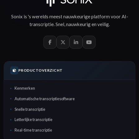
Sonix is 's werelds meest nauwkeurige platform voor
AI-
transcriptie
.
Snel
,
nauwkeurig
en
veilig
.
PRODUCTOVERZICHT
Kenmerken
Automatische transcriptiesoftware
Snelle transcriptie
Letterlijke transcriptie
Real-time transcriptie