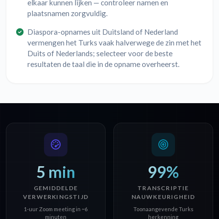
elkaar kunnen lijken — controleer namen en
plaatsnamen zorgvuldig.
Diaspora-opnames uit Duitsland of Nederland
vermengen het Turks vaak halverwege de zin met het
Duits of Nederlands; selecteer voor de beste
resultaten de taal die in de opname overheerst.
5 min
99%
GEMIDDELDE
TRANSCRIPTIE
VERWERKINGSTIJD
NAUWKEURIGHEID
1-uur Zoom meeting in ~6
Toonaangevende Turks
minuten
herkenning