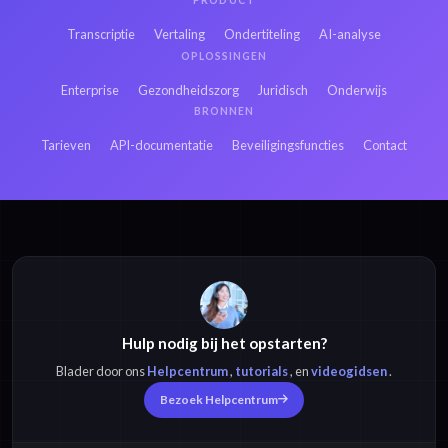
PRODUCT
Transcriptie
Vertaling
Ondertiteling
AI-analyse
OPLOSSINGEN
Enterprise
Gezondheidszorg
Juridisch
Onderwijs
BRONNEN
Tarieven
API-documentatie
Beveiligingsfuncties
Contact
Hulp nodig bij het opstarten?
Blader door ons
Helpcentrum
,
tutorials
, en
videogidsen
.
Bezoek Helpcentrum