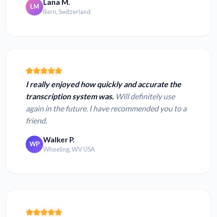
Lana M.
LM
Bern, Switzerland
I really enjoyed how quickly and accurate the
transcription system was.
Will definitely use
again in the future. I have recommended you to a
friend.
Walker P.
WP
Wheeling, WV USA