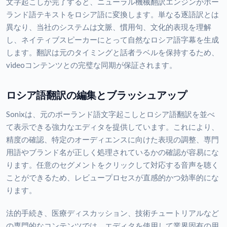
文字起こしが完了すると、ニューラル機械翻訳エンジンがポー
ランド語テキストをロシア語に変換します。単なる逐語訳とは
異なり、当社のシステムは文脈、慣用句、文化的表現を理解
し、ネイティブスピーカーにとって自然なロシア語字幕を生成
します。翻訳は元のタイミングと話者ラベルを保持するため、
videoコンテンツとの完璧な同期が保証されます。
ロシア語翻訳の編集とブラッシュアップ
Sonixは、元のポーランド語文字起こしとロシア語翻訳を並べ
て表示できる強力なエディタを提供しています。これにより、
精度の確認、特定のオーディエンスに向けた表現の調整、専門
用語やブランド名が正しく処理されているかの確認が容易にな
ります。任意のセグメントをクリックして対応する音声を聴く
ことができるため、レビュープロセスが直感的かつ効率的にな
ります。
法的手続き、医療ディスカッション、技術チュートリアルなど
の専門的なコンテンツでは、エディタを使用して業界固有の用