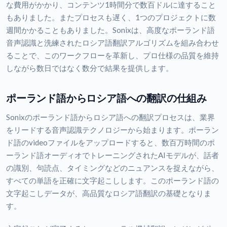
な費用がかかり、コンテンツ1時間分で数百ドルに達すること
もありました。またプロセスも遅く、1つのプロジェクトに数
週間かかることもありました。Sonixは、高度なポーランド語
音声認識と洗練されたロシア語翻訳アルゴリズムを組み合わせ
ることで、このワークフローを革新し、プロ仕様の品質を維持
しながら数日ではなく数分で結果を提供します。
ポーランド語からロシア語への翻訳の仕組み
Sonixのポーランド語からロシア語への翻訳プロセスは、業界
をリードする音声認識テクノロジーから始まります。ポーラン
ド語のvideoファイルをアップロードすると、数百万時間のポ
ーランド語オーディオでトレーニングされたAIモデルが、話者
の識別、句読点、タイミングなどのニュアンスを捉えながら、
すべての単語を正確に文字起こしします。このポーランド語の
文字起こしデータが、高品質なロシア語翻訳の基礎となりま
す。