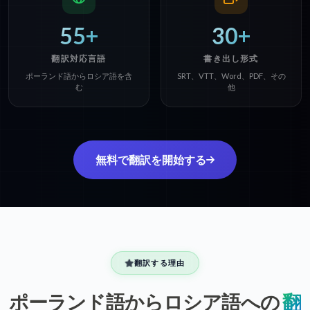
55+
30+
翻訳対応言語
書き出し形式
ポーランド語からロシア語を含
SRT、VTT、Word、PDF、その
む
他
無料で翻訳を開始する
翻訳する理由
ポーランド語からロシア語への
翻