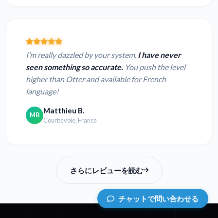
I’m really dazzled by your system.
I have never
seen something so accurate.
You push the level
higher than Otter and available for French
language!
Matthieu B.
MB
Courbevoie, France
さらにレビューを読む
チャットで問い合わせる