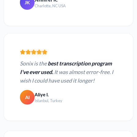
JK
Charlotte, NC USA
Sonix is the
best transcription program
I've ever used.
It was almost error-free. I
wish I could have used it longer!
Aliye I.
AI
Istanbul, Turkey