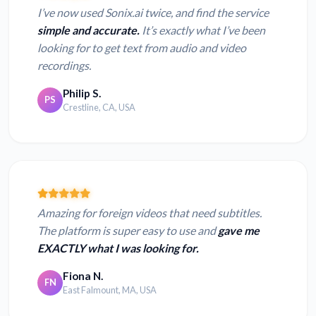
I’ve now used Sonix.ai twice, and find the service
simple and accurate.
It’s exactly what I’ve been
looking for to get text from audio and video
recordings.
Philip S.
PS
Crestline, CA, USA
Amazing for foreign videos that need subtitles.
The platform is super easy to use and
gave me
EXACTLY what I was looking for.
Fiona N.
FN
East Falmount, MA, USA