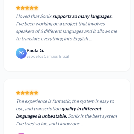
I loved that Sonix
supports so many languages.
I've been working on a project that involves
speakers of 6 different languages and it allows me
to translate everything into English ...
Paula G.
PG
Sao de los Campos, Brazil
The experience is fantastic, the system is easy to
use, and transcription
quality in different
languages is unbeatable.
Sonix is the best system
I've tried so far...and I know one ...