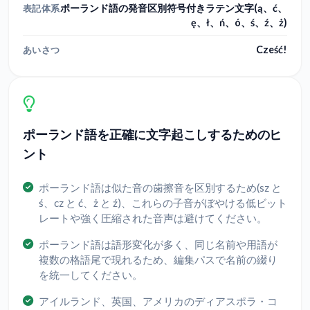
ポーランド語の発音区別符号付きラテン文字(ą、ć、
表記体系
ę、ł、ń、ó、ś、ź、ż)
Cześć!
あいさつ
ポーランド語を正確に文字起こしするためのヒ
ント
ポーランド語は似た音の歯擦音を区別するため(sz と
ś、cz と ć、ż と ź)、これらの子音がぼやける低ビット
レートや強く圧縮された音声は避けてください。
ポーランド語は語形変化が多く、同じ名前や用語が
複数の格語尾で現れるため、編集パスで名前の綴り
を統一してください。
アイルランド、英国、アメリカのディアスポラ・コ