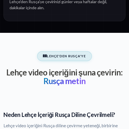
Lehçe'den Rusça'ye çevirinizi günler veya haftalar değil,
dakikalar içinde alın.
LEHÇE'DEN RUSÇA'YE
Lehçe video içeriğini şuna çevirin:
Rusça metin
Neden Lehçe İçeriği Rusça Diline Çevrilmeli?
Lehçe video içeriğini Rusça diline çevirme yeteneği, birbirine