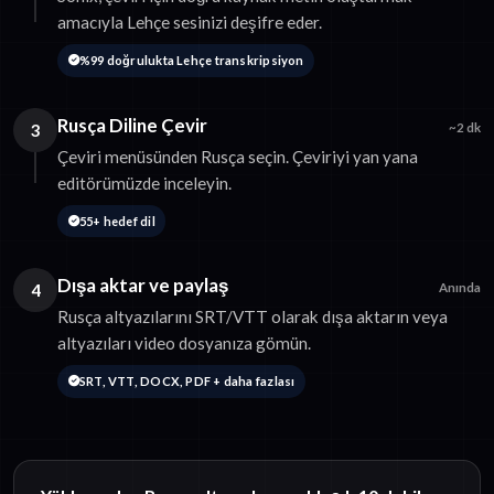
amacıyla Lehçe sesinizi deşifre eder.
%99 doğrulukta Lehçe transkripsiyon
Rusça Diline Çevir
3
~2 dk
Çeviri menüsünden Rusça seçin. Çeviriyi yan yana
editörümüzde inceleyin.
55+ hedef dil
Dışa aktar ve paylaş
4
Anında
Rusça altyazılarını SRT/VTT olarak dışa aktarın veya
altyazıları video dosyanıza gömün.
SRT, VTT, DOCX, PDF + daha fazlası