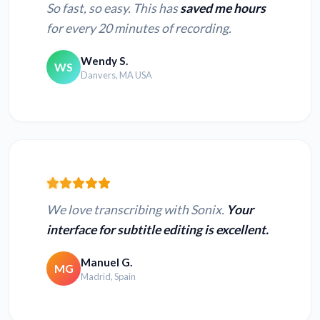
So fast, so easy. This has
saved me hours
for every 20 minutes of recording.
Wendy S.
WS
Danvers, MA USA
We love transcribing with Sonix.
Your
interface for subtitle editing is excellent.
Manuel G.
MG
Madrid, Spain