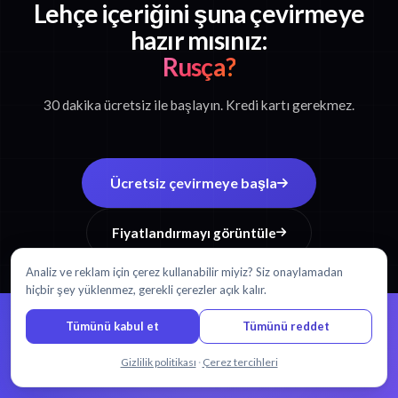
Lehçe içeriğini şuna çevirmeye
hazır mısınız:
Rusça?
30 dakika ücretsiz ile başlayın. Kredi kartı gerekmez.
Ücretsiz çevirmeye başla
Fiyatlandırmayı görüntüle
Analiz ve reklam için çerez kullanabilir miyiz? Siz onaylamadan
hiçbir şey yüklenmez, gerekli çerezler açık kalır.
Tümünü kabul et
Tümünü reddet
%99 doğruluk.
Her kelime
Bizimle sohbet edin
Gizlilik politikası
·
Çerez tercihleri
önemlidir.