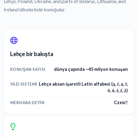
Lehçe, Poland, Ukraine, and parts of Belarus, Lithuania, and
Ireland ülkelerinde konuşulur.
Lehçe bir bakışta
dünya çapında ~45 milyon konuşan
KONUŞAN SAYISI
Lehçe aksan işaretli Latin alfabesi (ą, ć, ę, ł,
YAZI SISTEMI
ń, ó, ś, ź, ż)
Cześć!
MERHABA DEYIN