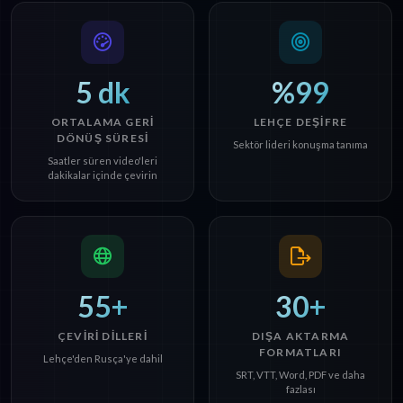
5 dk
%99
ORTALAMA GERI
LEHÇE DEŞIFRE
DÖNÜŞ SÜRESI
Sektör lideri konuşma tanıma
Saatler süren video'leri
dakikalar içinde çevirin
55+
30+
ÇEVIRI DILLERI
DIŞA AKTARMA
FORMATLARI
Lehçe'den Rusça'ye dahil
SRT, VTT, Word, PDF ve daha
fazlası