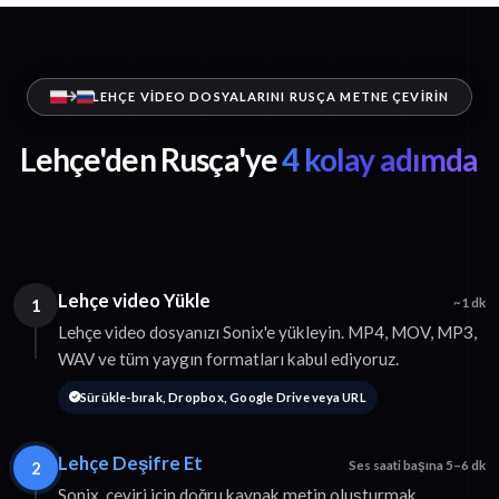
LEHÇE VIDEO DOSYALARINI RUSÇA METNE ÇEVIRIN
Lehçe'den Rusça'ye
4 kolay adımda
Lehçe video Yükle
1
~1 dk
Lehçe video dosyanızı Sonix'e yükleyin. MP4, MOV, MP3,
WAV ve tüm yaygın formatları kabul ediyoruz.
Sürükle-bırak, Dropbox, Google Drive veya URL
Lehçe Deşifre Et
2
Ses saati başına 5–6 dk
Sonix, çeviri için doğru kaynak metin oluşturmak