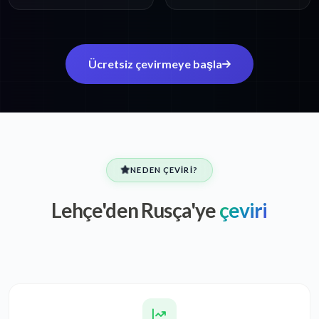
Ücretsiz çevirmeye başla
NEDEN ÇEVIRI?
Lehçe'den Rusça'ye
çeviri