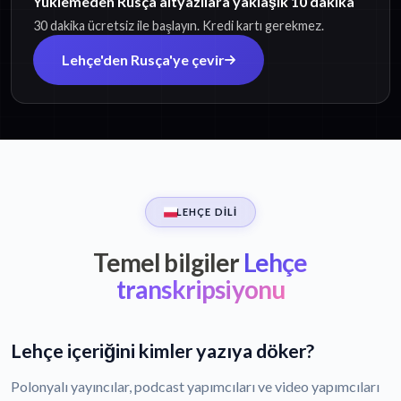
Yüklemeden Rusça altyazılara yaklaşık 10 dakika
30 dakika ücretsiz ile başlayın. Kredi kartı gerekmez.
Lehçe'den Rusça'ye çevir
LEHÇE DILI
Temel bilgiler
Lehçe
transkripsiyonu
Lehçe içeriğini kimler yazıya döker?
Polonyalı yayıncılar, podcast yapımcıları ve video yapımcıları