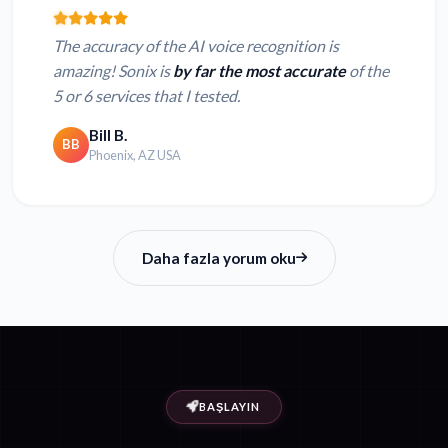
The accuracy of the AI voice recognition is
amazing! Sonix is
by far the most accurate
of the
5 or 6 services that I tested.
Bill B.
BB
Phoenix, AZ USA
Daha fazla yorum oku
BAŞLAYIN