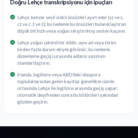
Doğru Lehçe transkripsiyonu için ipuçları
Lehçe, benzer sesli ıslıklı ünsüzleri ayırt eder (sz ve ś,
cz ve ć, ż ve ź); bu nedenle bu ünsüzleri bulanıklaştıran
düşük bit hızlı veya yoğun sıkıştırılmış sesten kaçının.
Lehçe yoğun çekimli bir dildir; aynı ad veya terim
birden fazla durum ekiyle görünür; bu nedenle
düzenleme geçişi sırasında adların yazımını
standartlaştırın.
İrlanda, İngiltere veya ABD'deki diaspora
topluluklarından gelen kayıtlar genellikle cümle
ortasında Lehçe ile İngilizce arasında geçiş yapar;
otomatik deşifreden sonra bu bölümleri yakından
gözden geçirin.