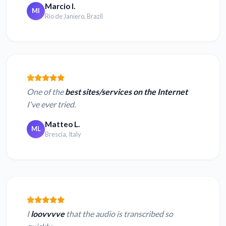
Marcio I.
MI
Rio de Janiero, Brazil
One of the
best sites/services on the Internet
I've ever tried.
Matteo L.
ML
Brescia, Italy
I
loovvvve
that the audio is transcribed so