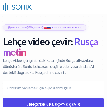
ANA SAYFA
ÇEVIRI
LEHÇE'DEN RUSÇA'YE
Lehçe video çevir:
Rusça
metin
Lehçe video içeriğinizi dakikalar içinde Rusça altyazılara
dönüştürün. Sonix, Lehçe sesi deşifre eder ve ardından AI
destekli doğrulukla Rusça diline çevirir.
LEHÇE'DEN RUSÇA'YE ÇEVIR