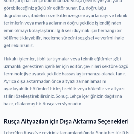
Sonix, orijinal Lehçe dökümünüzü Rusça çevirisiyle yan yana
görebileceğiniz güçlü bir editör sunar. Bu, doğruluğu
doğrulamayı, ifadeleri özel kitlenize göre ayarlamayı ve teknik
terimlerin veya marka adlarının doğru şekilde işlendiğinden
emin olmayı kolaylaştırır. İlgili sesi duymak için herhangi bir
bölüme tıklayabilir, inceleme sürecini sezgisel ve verimli hale
getirebilirsiniz.
Hukuki işlemler, tıbbi tartışmalar veya teknik eğitimler gibi
uzmanlık gerektiren içerikler için editör, çevirileri sektöre özgü
terminolojiye uyacak şekilde hassaslaştırmanıza olanak tanır.
Ayrıca dışa aktarmadan önce altyazı zamanlamasını
ayarlayabilir, bölümleri birleştirebilir veya bölebilir ve altyazı
stilini özelleştirebilirsiniz. Sonuç, Lehçe içeriğinizin dağıtıma
hazır, cilalanmış bir Rusça versiyonudur.
Rusça Altyazıları için Dışa Aktarma Seçenekleri
Lehçe'den Rusça'ye çeviriniz tamamlandığında, Sonix her türlü iş