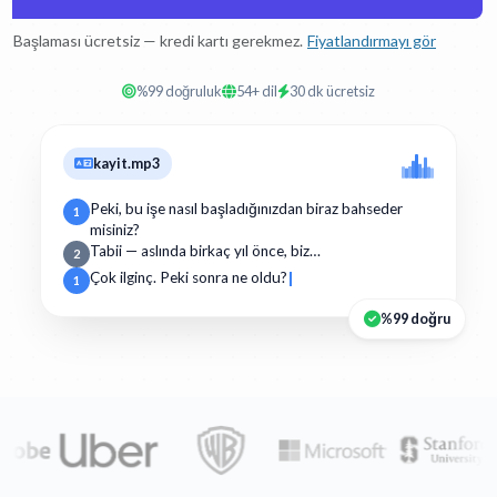
Başlaması ücretsiz — kredi kartı gerekmez.
Fiyatlandırmayı gör
%99 doğruluk
54+ dil
30 dk ücretsiz
kayit.mp3
Peki, bu işe nasıl başladığınızdan biraz bahseder
1
misiniz?
Tabii — aslında birkaç yıl önce, biz…
2
Çok ilginç. Peki sonra ne oldu?
1
%99 doğru