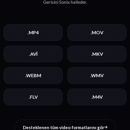
Gerisini Sonix halleder.
.MP4
.MOV
.AVI
.MKV
.WEBM
.WMV
.FLV
.M4V
Desteklenen tüm video formatlarını gör