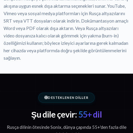
akışına uygun esnek dışa aktarma seçenekleri sunar. YouTube,
Vimeo veya sosyal medya platformları için Rusça altyazılarını
SRT veya VTT dosyaları olarak indirin. Dokümantasyon amaçlı
Word veya PDF olarak dışa aktarın. Veya Rusça altyazıları
video dosyanıza kalıcı olarak gömmek için yakma (burn-in)
özelliğimizi kullanın; böylece izleyici ayarlarına gerek kalmadan
her cihazda veya platformda doğru şekilde görüntülenmelerini
sağlayın.
DESTEKLENEN DILLER
Şu dile çevir:
55+ dil
Rusça dilinin ötesinde Sonix, dünya çapında 55+'den fazla dile