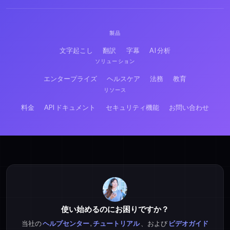
ヘブライ語のAVIをテ
ペルシア語のAVIをテ
キストに
キストに
製品
文字起こし
翻訳
字幕
AI 分析
フランス語のAVIをテ
ロシア語のAVIをテキ
ソリューション
キストに
ストに
エンタープライズ
ヘルスケア
法務
教育
リソース
日本語のAVIをテキス
ヒンディー語のAVIをテ
料金
API ドキュメント
セキュリティ機能
お問い合わせ
トに
キストに
ベトナム語のMP3をテ
ベトナム語のMP4をテ
キストに
キストに
使い始めるのにお困りですか？
当社の
ヘルプセンター
,
チュートリアル
、および
ビデオガイド
ベトナム語のM4Aをテ
ベトナム語のOPUSを