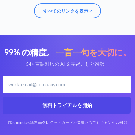
すべてのリンクを表示
99% の精度。
一言一句を大切に。
AVIをテキストに変換
最高のAVI変換ツール
54+ 言語対応の AI 文字起こしと翻訳。
ベトナム語の文字起こ
ベトナム語を文字起こ
しソフト
し
無料トライアルを開始
アラビア語のAVIをテ
スペイン語のAVIをテ
30 minutes 無料
クレジットカード不要
いつでもキャンセル可能
キストに
キストに