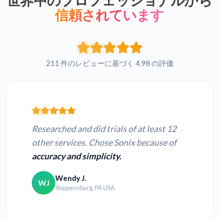
信頼されています
211 件のレビューに基づく 4.98 の評価
Researched and did trials of at least 12
other services. Chose Sonix because of
accuracy and simplicity.
Wendy J.
WJ
Shippensburg, PA USA