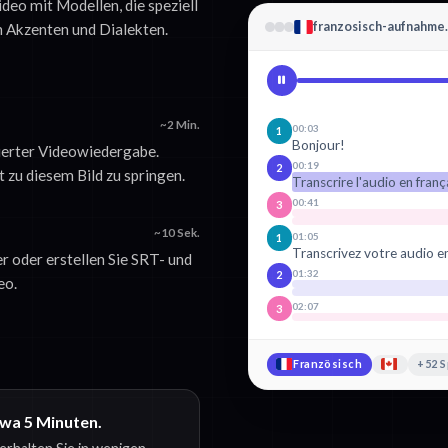
ideo mit Modellen, die speziell
franzosisch-aufnahme
ch Akzenten und Dialekten.
~2 Min.
00:03
1
Bonjour!
sierter Videowiedergabe.
00:19
2
t zu diesem Bild zu springen.
Transcrire l'audio en franç
00:41
3
~10 Sek.
01:05
1
Transcrivez votre audio e
r oder erstellen Sie SRT- und
01:32
2
eo.
02:07
3
Französisch
+52 
twa 5 Minuten.