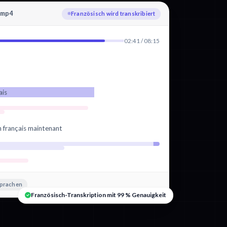
.mp4
Bearbeitung
02:41 / 08:15
ais
n français maintenant
Sprachen
Französisch-Transkription mit 99 % Genauigkeit