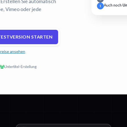
Erstellen Sie automatisch
Auch noch
Un
1
be, Vimeo oder jede
TESTVERSION STARTEN
reise ansehen
Untertitel-Erstellung