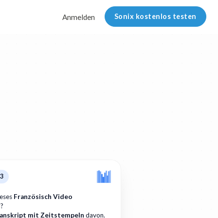
Sonix kostenlos testen
Anmelden
p3
ieses
Französisch Video
n?
anskript mit Zeitstempeln
davon.