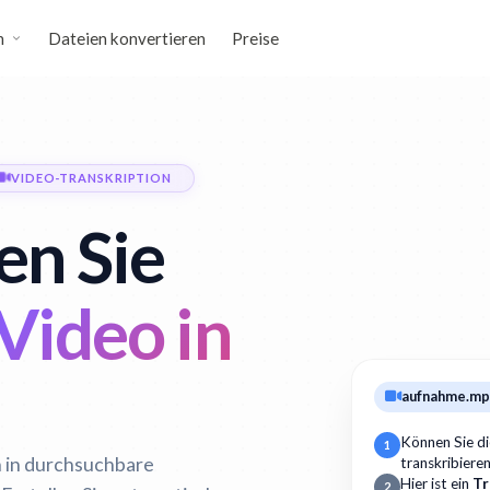
n
Dateien konvertieren
Preise
VIDEO-TRANSKRIPTION
en Sie
Video in
aufnahme.m
Können Sie d
1
n in durchsuchbare
transkribiere
Hier ist ein
Tr
2