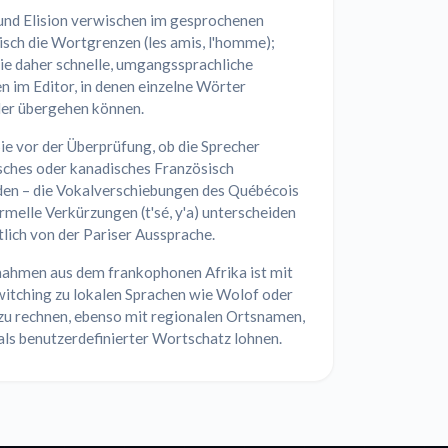
 und Elision verwischen im gesprochenen
sch die Wortgrenzen (les amis, l'homme);
ie daher schnelle, umgangssprachliche
 im Editor, in denen einzelne Wörter
der übergehen können.
ie vor der Überprüfung, ob die Sprecher
sches oder kanadisches Französisch
en – die Vokalverschiebungen des Québécois
rmelle Verkürzungen (t'sé, y'a) unterscheiden
tlich von der Pariser Aussprache.
nahmen aus dem frankophonen Afrika ist mit
itching zu lokalen Sprachen wie Wolof oder
 zu rechnen, ebenso mit regionalen Ortsnamen,
 als benutzerdefinierter Wortschatz lohnen.