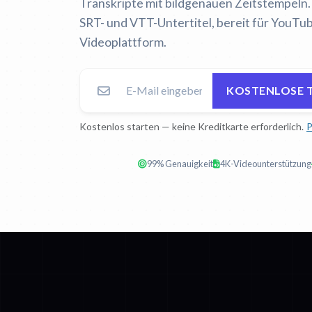
Transkripte mit bildgenauen Zeitstempeln. 
SRT- und VTT-Untertitel, bereit für YouTu
Videoplattform.
KOSTENLOSE 
Kostenlos starten — keine Kreditkarte erforderlich.
P
99% Genauigkeit
4K-Videounterstützung