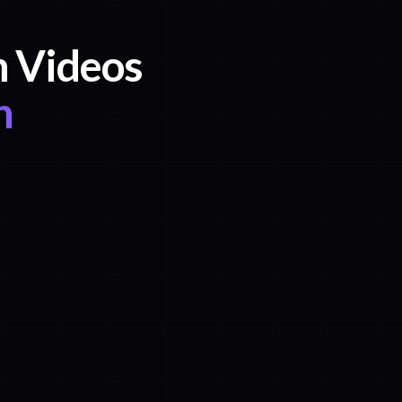
h Videos
n