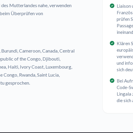
d des Mutterlandes nahe, verwenden
Liaison
Französi
s beim Überprüfen von
prüfen S
Passagen
ineinan
Klären S
europäi
o, Burundi, Cameroon, Canada, Central
verwend
ublic of the Congo, Djibouti,
und info
ea, Haiti, Ivory Coast, Luxembourg,
sich deu
e Congo, Rwanda, Saint Lucia,
Bei Auf
atu gesprochen.
Code-Sw
Lingala
die sich