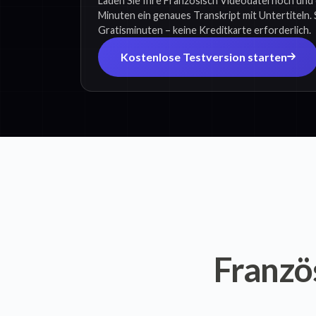
Laden Sie Ihre Französisch Videodatei hoch und 
Minuten ein genaues Transkript mit Untertiteln. 
Gratisminuten – keine Kreditkarte erforderlich.
Kostenlose Testversion starten
Franzö