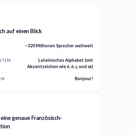
ch auf einen Blick
~320 Millionen Sprecher weltweit
Lateinisches Alphabet (mit
YSTEM
Akzentzeichen wie é, è, ç und œ)
Bonjour!
EN
 eine genaue Französisch-
tion