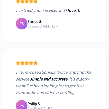
I've tried your service, and I
love it.
Enrico S.
ES
Cassano D'Adda, Italy
I’ve now used Sonix.ai twice, and find the
service
simple and accurate.
It’s exactly
what I’ve been looking for to get text
from audio and video recordings.
Philip S.
PS
Crestline, CA, USA