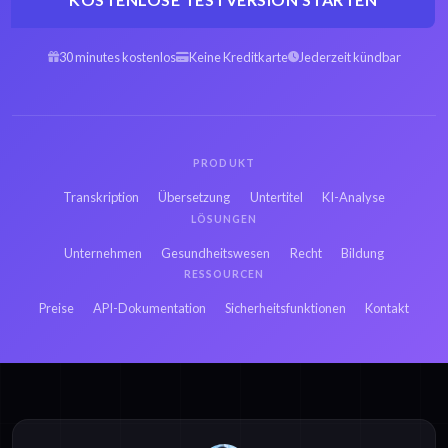
30 minutes kostenlos
Keine Kreditkarte
Jederzeit kündbar
PRODUKT
Transkription
Übersetzung
Untertitel
KI-Analyse
LÖSUNGEN
Unternehmen
Gesundheitswesen
Recht
Bildung
RESSOURCEN
Preise
API-Dokumentation
Sicherheitsfunktionen
Kontakt