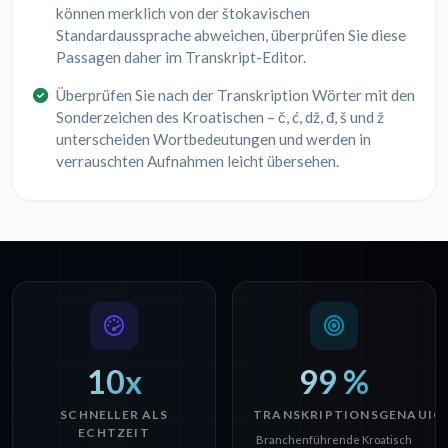
können merklich von der štokavischen
Standardaussprache abweichen, überprüfen Sie diese
Passagen daher im Transkript-Editor.
Überprüfen Sie nach der Transkription Wörter mit den
Sonderzeichen des Kroatischen – č, ć, dž, đ, š und ž
unterscheiden Wortbedeutungen und werden in
verrauschten Aufnahmen leicht übersehen.
10x
99 %
SCHNELLER ALS
TRANSKRIPTIONSGENAUIG
ECHTZEIT
Branchenführende Kroatisch