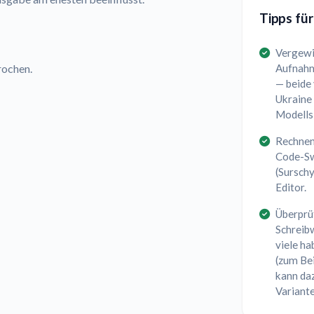
Tipps für
Vergewis
Aufnahme
rochen.
— beide 
Ukraine 
Modells 
Rechnen
Code-Sw
(Sursch
Editor.
Überprüf
Schreib
viele ha
(zum Bei
kann daz
Variant