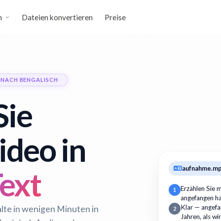
n
Dateien konvertieren
Preise
 NACH BENGALISCH
Sie
ideo in
aufnahme.m
ext
Erzählen Sie m
1
angefangen h
alte in wenigen Minuten in
Klar — angefan
2
Jahren, als wi