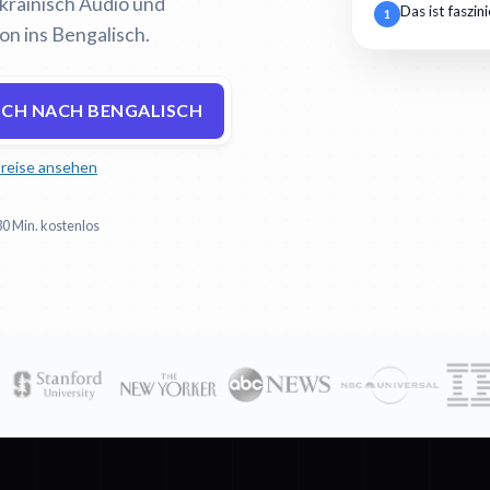
Ukrainisch Audio und
Das ist faszin
1
on ins Bengalisch.
SCH NACH BENGALISCH
reise ansehen
30 Min. kostenlos