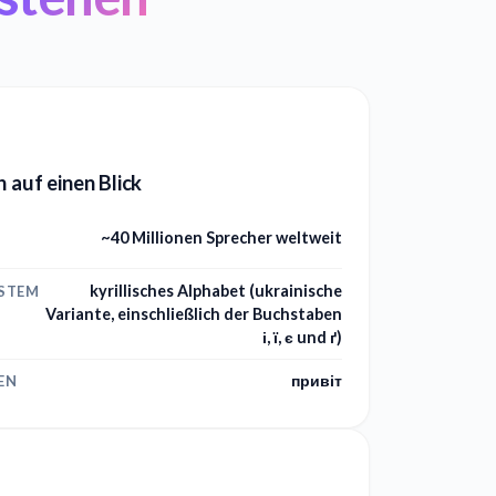
h auf einen Blick
~40 Millionen Sprecher weltweit
kyrillisches Alphabet (ukrainische
YSTEM
Variante, einschließlich der Buchstaben
і, ї, є und ґ)
привіт
EN