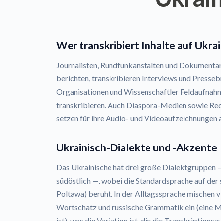
Wer transkribiert Inhalte auf Ukrai
Journalisten, Rundfunkanstalten und Dokumentar
berichten, transkribieren Interviews und Presse
Organisationen und Wissenschaftler Feldaufnah
transkribieren. Auch Diaspora-Medien sowie Re
setzen für ihre Audio- und Videoaufzeichnungen a
Ukrainisch-Dialekte und -Akzente
Das Ukrainische hat drei große Dialektgruppen —
südöstlich —, wobei die Standardsprache auf der 
Poltawa) beruht. In der Alltagssprache mischen 
Wortschatz und russische Grammatik ein (eine M
ist), was die Variation ist, die die Transkription