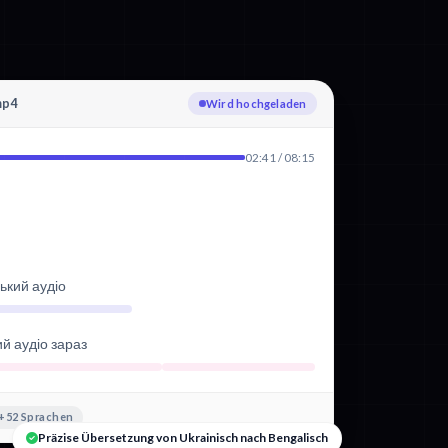
mp4
Ukrainisch wird transkribiert
02:41 / 08:15
ький аудіо
ий аудіо зараз
+52 Sprachen
Präzise Übersetzung von Ukrainisch nach Bengalisch