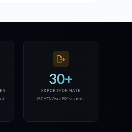
30+
EN
EXPORTFORMATE
isch
SRT, VTT, Word, PDF und mehr