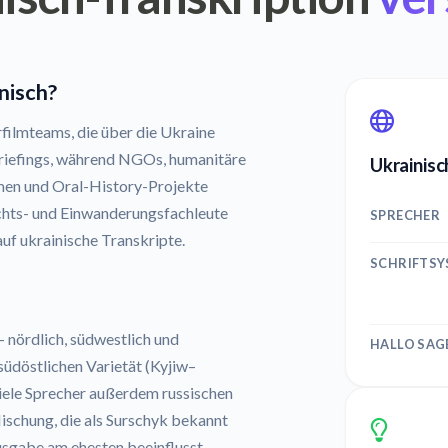
nisch?
filmteams, die über die Ukraine
briefings, während NGOs, humanitäre
Ukrainisc
men und Oral-History-Projekte
chts- und Einwanderungsfachleute
SPRECHER
uf ukrainische Transkripte.
SCHRIFTS
 nördlich, südwestlich und
HALLO SAG
südöstlichen Varietät (Kyjiw–
viele Sprecher außerdem russischen
ischung, die als Surschyk bekannt
sausgabe am ehesten beeinflusst.