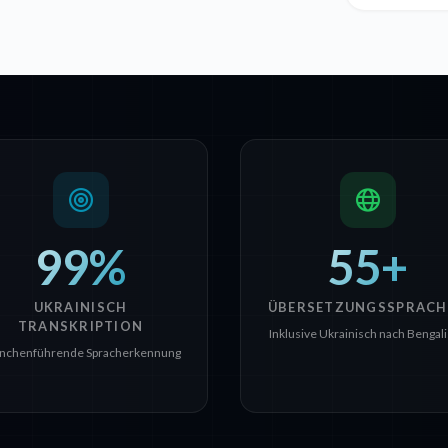
99%
55+
UKRAINISCH
ÜBERSETZUNGSSPRACH
TRANSKRIPTION
Inklusive Ukrainisch nach Bengal
nchenführende Spracherkennung