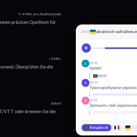
5–6 Min. pro Audiostunde
 einen präzisen Quelltext für
ukrainisch-aufnahme.
~2 Min.
00:03
1
smenü. Überprüfen Sie die
привіт
.
হ্যালো
00:19
2
Транскрибувати українс
00:41
3
Sofort
Запишіть свій українськ
RT/VTT oder brennen Sie die
Bengalisch