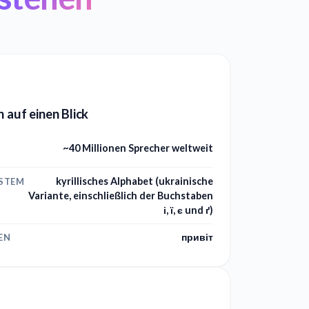
h auf einen Blick
~40 Millionen Sprecher weltweit
kyrillisches Alphabet (ukrainische
YSTEM
Variante, einschließlich der Buchstaben
і, ї, є und ґ)
привіт
EN