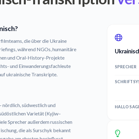
nisch?
filmteams, die über die Ukraine
briefings, während NGOs, humanitäre
Ukrainisc
men und Oral-History-Projekte
chts- und Einwanderungsfachleute
SPRECHER
uf ukrainische Transkripte.
SCHRIFTS
 nördlich, südwestlich und
HALLO SAG
südöstlichen Varietät (Kyjiw–
viele Sprecher außerdem russischen
ischung, die als Surschyk bekannt
sausgabe am ehesten beeinflusst.