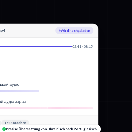
mp4
Ukrainisch wird transkribiert
02:41 / 08:15
ький аудіо
ий аудіо зараз
+52 Sprachen
Präzise Übersetzung von Ukrainisch nach Portugiesisch