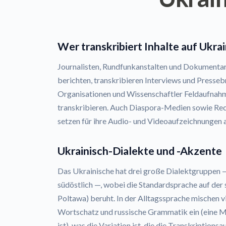
Wer transkribiert Inhalte auf Ukrai
Journalisten, Rundfunkanstalten und Dokumentar
berichten, transkribieren Interviews und Presse
Organisationen und Wissenschaftler Feldaufnah
transkribieren. Auch Diaspora-Medien sowie Re
setzen für ihre Audio- und Videoaufzeichnungen a
Ukrainisch-Dialekte und -Akzente
Das Ukrainische hat drei große Dialektgruppen —
südöstlich —, wobei die Standardsprache auf der 
Poltawa) beruht. In der Alltagssprache mischen 
Wortschatz und russische Grammatik ein (eine M
ist), was die Variation ist, die die Transkription