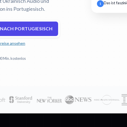
rt Ukrainisch Audio und
Das ist faszin
1
on ins Portugiesisch.
 NACH PORTUGIESISCH
reise ansehen
30 Min. kostenlos