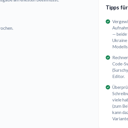
Tipps für
Vergewis
Aufnahme
rochen.
— beide 
Ukraine 
Modells 
Rechnen
Code-Sw
(Sursch
Editor.
Überprüf
Schreib
viele ha
(zum Bei
kann daz
Variant