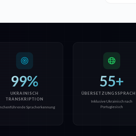
99%
55+
UKRAINISCH
ÜBERSETZUNGSSPRACH
TRANSKRIPTION
Inklusive Ukrainisch nach
Portugiesisch
nchenführende Spracherkennung