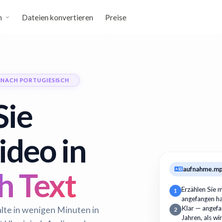
n
Dateien konvertieren
Preise
 NACH PORTUGIESISCH
Sie
ideo in
aufnahme.m
h Text
Erzählen Sie m
1
angefangen h
alte in wenigen Minuten in
Klar — angefan
2
Jahren, als wi