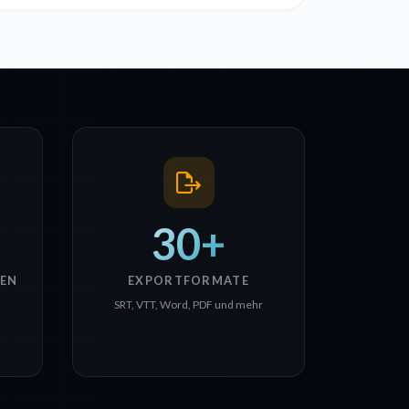
30+
EN
EXPORTFORMATE
SRT, VTT, Word, PDF und mehr