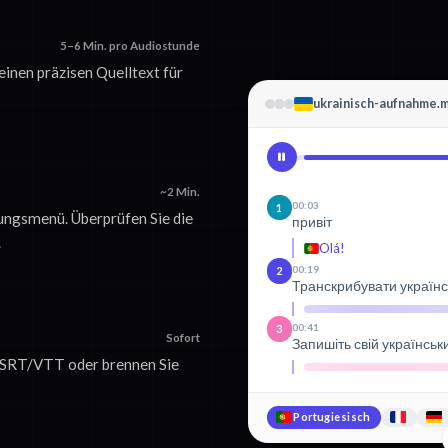
5–6 Min. pro Audiostunde
 einen präzisen Quelltext für
ukrainisch-aufnahme.
~2 Min.
00:03
1
ungsmenü. Überprüfen Sie die
привіт
.
Olá!
00:19
2
Транскрибувати українс
00:41
3
Sofort
Запишіть свій українськ
ls SRT/VTT oder brennen Sie
Portugiesisch