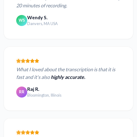
20 minutes of recording.
Wendy S.
WS
Danvers, MA USA
What I loved about the transcription is that it is
fast and it's also
highly accurate.
Raj R.
RR
Bloomington, Illinois