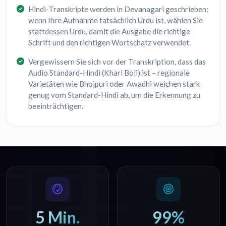
Hindi-Transkripte werden in Devanagari geschrieben;
wenn Ihre Aufnahme tatsächlich Urdu ist, wählen Sie
stattdessen Urdu, damit die Ausgabe die richtige
Schrift und den richtigen Wortschatz verwendet.
Vergewissern Sie sich vor der Transkription, dass das
Audio Standard-Hindi (Khari Boli) ist – regionale
Varietäten wie Bhojpuri oder Awadhi weichen stark
genug vom Standard-Hindi ab, um die Erkennung zu
beeinträchtigen.
5 Min.
99%