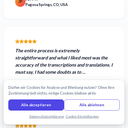
JP
Pagosa Springs, CO, USA
The entire process is
extremely
straightforward
and what I liked most was
the
accuracy of the transcriptions
and translations. I
must say, I had some doubts as to ...
Rahmim I.
RI
Dürfen wir Cookies für Analyse und Werbung nutzen? Ohne Ihre
Melbourne, Australia
Zustimmung lädt nichts, nötige Cookies bleiben aktiv.
Alle akzeptieren
Alle ablehnen
Chatten Sie mit uns
Datenschutzerklärung
·
Cookie-Einstellungen