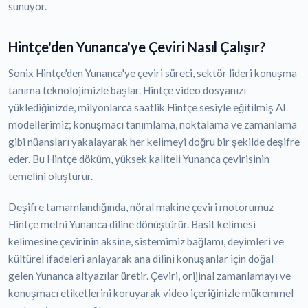
sunuyor.
Hintçe'den Yunanca'ye Çeviri Nasıl Çalışır?
Sonix Hintçe'den Yunanca'ye çeviri süreci, sektör lideri konuşma
tanıma teknolojimizle başlar. Hintçe video dosyanızı
yüklediğinizde, milyonlarca saatlik Hintçe sesiyle eğitilmiş AI
modellerimiz; konuşmacı tanımlama, noktalama ve zamanlama
gibi nüansları yakalayarak her kelimeyi doğru bir şekilde deşifre
eder. Bu Hintçe döküm, yüksek kaliteli Yunanca çevirisinin
temelini oluşturur.
Deşifre tamamlandığında, nöral makine çeviri motorumuz
Hintçe metni Yunanca diline dönüştürür. Basit kelimesi
kelimesine çevirinin aksine, sistemimiz bağlamı, deyimleri ve
kültürel ifadeleri anlayarak ana dilini konuşanlar için doğal
gelen Yunanca altyazılar üretir. Çeviri, orijinal zamanlamayı ve
konuşmacı etiketlerini koruyarak video içeriğinizle mükemmel