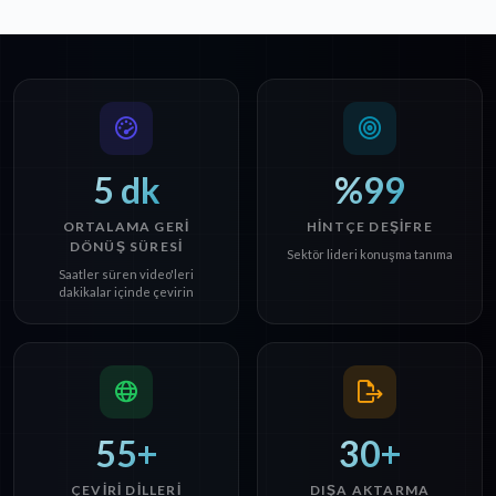
5 dk
%99
ORTALAMA GERI
HINTÇE DEŞIFRE
DÖNÜŞ SÜRESI
Sektör lideri konuşma tanıma
Saatler süren video'leri
dakikalar içinde çevirin
55+
30+
ÇEVIRI DILLERI
DIŞA AKTARMA