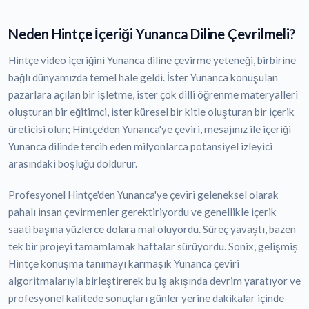
Neden Hintçe İçeriği Yunanca Diline Çevrilmeli?
Hintçe video içeriğini Yunanca diline çevirme yeteneği, birbirine
bağlı dünyamızda temel hale geldi. İster Yunanca konuşulan
pazarlara açılan bir işletme, ister çok dilli öğrenme materyalleri
oluşturan bir eğitimci, ister küresel bir kitle oluşturan bir içerik
üreticisi olun; Hintçe'den Yunanca'ye çeviri, mesajınız ile içeriği
Yunanca dilinde tercih eden milyonlarca potansiyel izleyici
arasındaki boşluğu doldurur.
Profesyonel Hintçe'den Yunanca'ye çeviri geleneksel olarak
pahalı insan çevirmenler gerektiriyordu ve genellikle içerik
saati başına yüzlerce dolara mal oluyordu. Süreç yavaştı, bazen
tek bir projeyi tamamlamak haftalar sürüyordu. Sonix, gelişmiş
Hintçe konuşma tanımayı karmaşık Yunanca çeviri
algoritmalarıyla birleştirerek bu iş akışında devrim yaratıyor ve
profesyonel kalitede sonuçları günler yerine dakikalar içinde