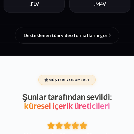
.FLV
.M4V
Desteklenen tüm video formatlarını gör
MÜŞTERI YORUMLARI
Şunlar tarafından sevildi:
küresel içerik üreticileri