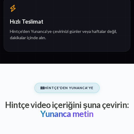
Hızlı Teslimat
Hintçe'den Yunanca'ye çevirinizi günler veya haftalar değil,
dakikalar içinde alın.
HINTÇE'DEN YUNANCA'YE
Hintçe video içeriğini şuna çevirin:
Yunanca metin