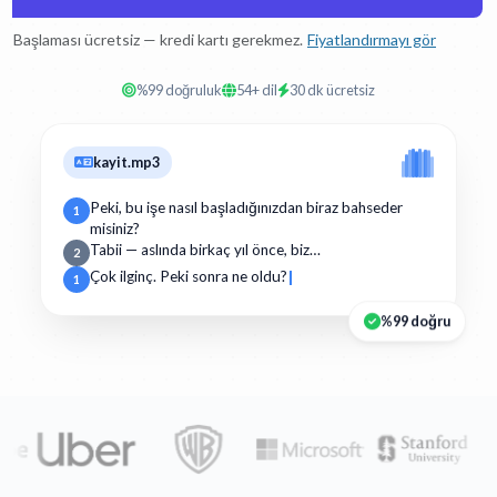
Başlaması ücretsiz — kredi kartı gerekmez.
Fiyatlandırmayı gör
%99 doğruluk
54+ dil
30 dk ücretsiz
kayit.mp3
Peki, bu işe nasıl başladığınızdan biraz bahseder
1
misiniz?
Tabii — aslında birkaç yıl önce, biz…
2
Çok ilginç. Peki sonra ne oldu?
1
%99 doğru