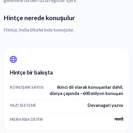
genellikle birden fazla register içerir.
Hintçe nerede konuşulur
Hintçe, India ülkelerinde konuşulur.
Hintçe bir bakışta
ikinci dil olarak konuşanlar dahil,
KONUŞAN SAYISI
dünya çapında ~600 milyon konuşan
Devanagari yazısı
YAZI SISTEMI
नमस्ते
MERHABA DEYIN