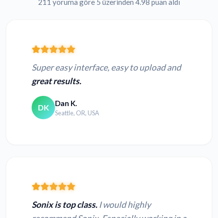
211 yoruma göre 5 üzerinden 4.98 puan aldı
Super easy interface, easy to upload and
great results.
Dan K.
DK
Seattle, OR, USA
Sonix is top class.
I would highly