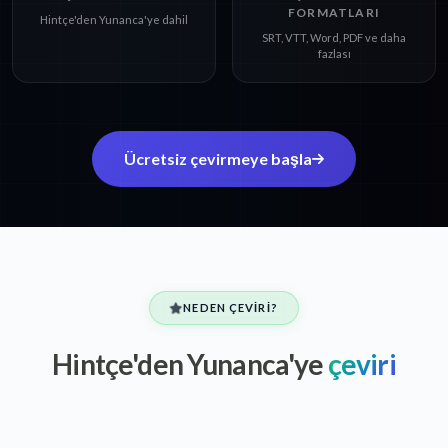
FORMATLARI
Hintçe'den Yunanca'ye dahil
SRT, VTT, Word, PDF ve daha
fazlası
Ücretsiz çevirmeye başla
NEDEN ÇEVIRI?
Hintçe'den Yunanca'ye
çeviri