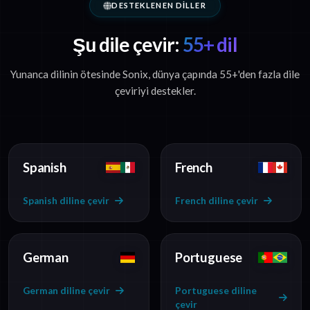
DESTEKLENEN DILLER
Şu dile çevir:
55+ dil
Yunanca dilinin ötesinde Sonix, dünya çapında 55+'den fazla dile
çeviriyi destekler.
Spanish
French
Spanish diline çevir
French diline çevir
German
Portuguese
German diline çevir
Portuguese diline
çevir