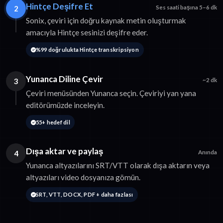
Hintçe Deşifre Et
2
Ses saati başına 5–6 dk
Sonix, çeviri için doğru kaynak metin oluşturmak
amacıyla Hintçe sesinizi deşifre eder.
%99 doğrulukta Hintçe transkripsiyon
Yunanca Diline Çevir
3
~2 dk
Çeviri menüsünden Yunanca seçin. Çeviriyi yan yana
editörümüzde inceleyin.
55+ hedef dil
Dışa aktar ve paylaş
4
Anında
Yunanca altyazılarını SRT/VTT olarak dışa aktarın veya
altyazıları video dosyanıza gömün.
SRT, VTT, DOCX, PDF + daha fazlası