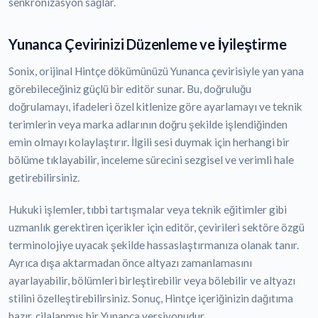
senkronizasyon sağlar.
Yunanca Çevirinizi Düzenleme ve İyileştirme
Sonix, orijinal Hintçe dökümünüzü Yunanca çevirisiyle yan yana
görebileceğiniz güçlü bir editör sunar. Bu, doğruluğu
doğrulamayı, ifadeleri özel kitlenize göre ayarlamayı ve teknik
terimlerin veya marka adlarının doğru şekilde işlendiğinden
emin olmayı kolaylaştırır. İlgili sesi duymak için herhangi bir
bölüme tıklayabilir, inceleme sürecini sezgisel ve verimli hale
getirebilirsiniz.
Hukuki işlemler, tıbbi tartışmalar veya teknik eğitimler gibi
uzmanlık gerektiren içerikler için editör, çevirileri sektöre özgü
terminolojiye uyacak şekilde hassaslaştırmanıza olanak tanır.
Ayrıca dışa aktarmadan önce altyazı zamanlamasını
ayarlayabilir, bölümleri birleştirebilir veya bölebilir ve altyazı
stilini özelleştirebilirsiniz. Sonuç, Hintçe içeriğinizin dağıtıma
hazır, cilalanmış bir Yunanca versiyonudur.