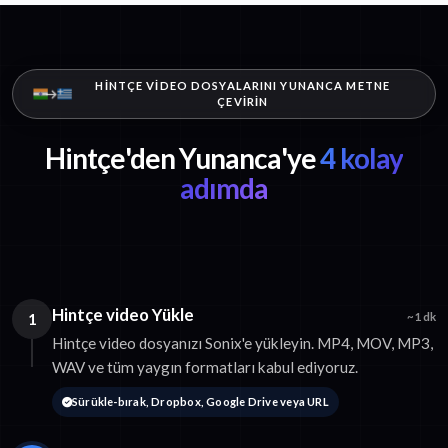
HINTÇE VIDEO DOSYALARINI YUNANCA METNE
ÇEVIRIN
Hintçe'den Yunanca'ye
4 kolay
adımda
Hintçe video Yükle
1
~1 dk
Hintçe video dosyanızı Sonix'e yükleyin. MP4, MOV, MP3,
WAV ve tüm yaygın formatları kabul ediyoruz.
Sürükle-bırak, Dropbox, Google Drive veya URL