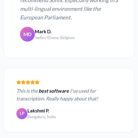
recommend Sonix. Especially working in a
multi-lingual environment like the
European Parliament.
Mark D.
MD
Ixelles-Elsene, Belgium
This is the
best software
I've used for
transcription. Really happy about that!
Lakshmi P.
LP
Bengaluru, India