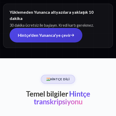
Yüklemeden Yunanca altyazılara yaklaşık 10
dakika
30 dakika ücretsiz ile başlayın. Kredi kartı gerekmez.
Hintçe'den Yunanca'ye çevir
HINTÇE DILI
Temel bilgiler
Hintçe
transkripsiyonu