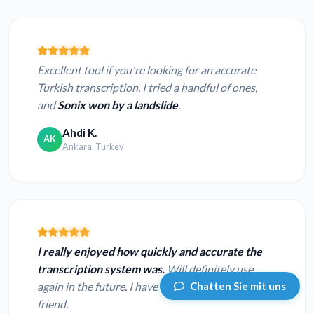
Excellent tool if you're looking for an accurate
Turkish transcription. I tried a handful of ones,
and
Sonix won by a landslide
.
Ahdi K.
AK
Ankara, Turkey
I really enjoyed how quickly and accurate the
transcription system was.
Will definitely use
Chatten Sie mit uns
again in the future. I have recommended you to a
friend.