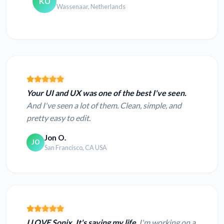
KU
Wassenaar, Netherlands
Your UI and UX was one of the best I've seen.
And I've seen a lot of them. Clean, simple, and
pretty easy to edit.
Jon O.
JO
San Francisco, CA USA
I LOVE Sonix. It's saving my life
. I'm working on a