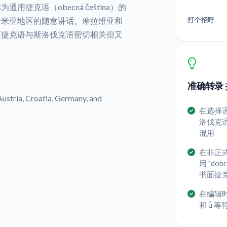
为通用捷克语（obecná čeština）的
打个招呼
希米亚地区的随意讲话。摩拉维亚和
而捷克语与斯洛伐克语密切相关但又
准确转录 
stria, Croatia, Germany, and
在选择
洛伐克
混用
在非正
用 "do
书面捷
在编辑
和 ů 