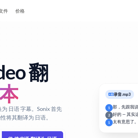
文件
价格
deo 翻
文本
录音.mp3
那，先跟我
为 日语 字幕。Sonix 首先
1
好的 — 其
2
确性将其翻译为 日语。
太有意思了
1