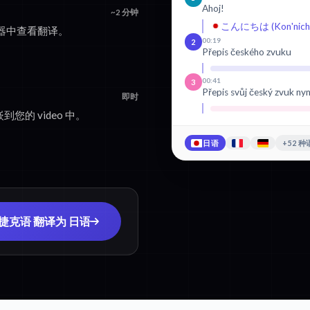
Ahoj!
~2 分钟
こんにちは (Kon'nichi
器中查看翻译。
00:19
2
Přepis českého zvuku
00:41
3
Přepis svůj český zvuk nyn
即时
您的 video 中。
日语
+52 
 捷克语 翻译为 日语