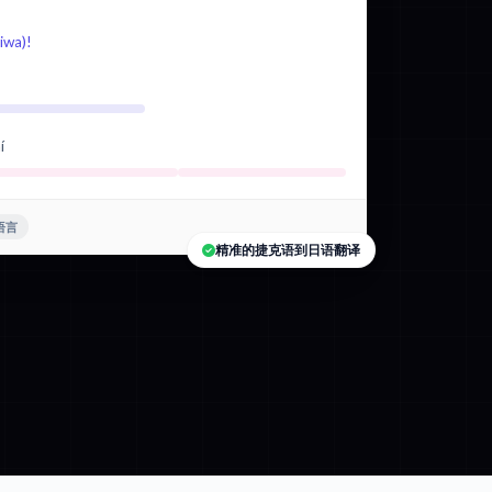
wa)!
í
种语言
精准的捷克语到日语翻译