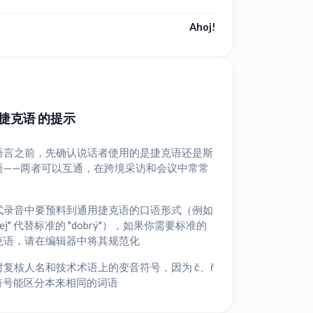
Ahoj!
捷克语 的提示
语言之前，先确认说话者使用的是捷克语还是斯
语——两者可以互通，在跨境采访和会议中常常
式录音中要预料到通用捷克语的口语形式（例如
brej" 代替标准的 "dobrý"），如果你需要标准的
克语，请在编辑器中将其规范化
时复核人名和技术术语上的变音符号，因为 č、ř
等符号能区分本来相同的词语