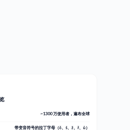
览
~1300 万使用者，遍布全球
带变音符号的拉丁字母（č、š、ž、ř、ů）