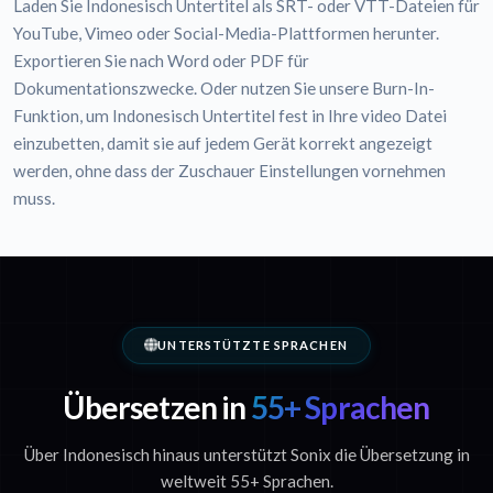
Laden Sie Indonesisch Untertitel als SRT- oder VTT-Dateien für
YouTube, Vimeo oder Social-Media-Plattformen herunter.
Exportieren Sie nach Word oder PDF für
Dokumentationszwecke. Oder nutzen Sie unsere Burn-In-
Funktion, um Indonesisch Untertitel fest in Ihre video Datei
einzubetten, damit sie auf jedem Gerät korrekt angezeigt
werden, ohne dass der Zuschauer Einstellungen vornehmen
muss.
UNTERSTÜTZTE SPRACHEN
Übersetzen in
55+ Sprachen
Über Indonesisch hinaus unterstützt Sonix die Übersetzung in
weltweit 55+ Sprachen.