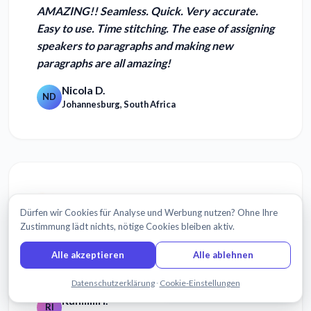
AMAZING!! Seamless.
Quick. Very accurate.
Easy to use.
Time stitching. The ease of assigning
speakers to paragraphs and making new
paragraphs are all amazing!
Nicola D.
ND
Johannesburg, South Africa
Dürfen wir Cookies für Analyse und Werbung nutzen? Ohne Ihre
The entire process is
extremely
Zustimmung lädt nichts, nötige Cookies bleiben aktiv.
straightforward
and what I liked most was
the
Alle akzeptieren
Alle ablehnen
accuracy of the transcriptions
and translations. I
must say, I had some doubts as to ...
Chatten Sie mit uns
Datenschutzerklärung
·
Cookie-Einstellungen
Rahmim I.
RI