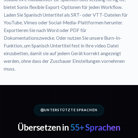
bietet Sonix flexible Export-Optionen für jeden Workflow.
Laden Sie Spanisch Untertitel als SRT- oder VTT-Dateien für
YouTube, Vimeo oder Social-Media-Plattformen herunter.
Exportieren Sie nach Word oder PDF für
Dokumentationszwecke. Oder nutzen Sie unsere Burn-In-
Funktion, um Spanisch Untertitel fest in Ihre video Datei
einzubetten, damit sie auf jedem Gerät korrekt angezeigt
werden, ohne dass der Zuschauer Einstellungen vornehmen
muss.
UNTERSTÜTZTE SPRACHEN
Übersetzen in
55+ Sprachen