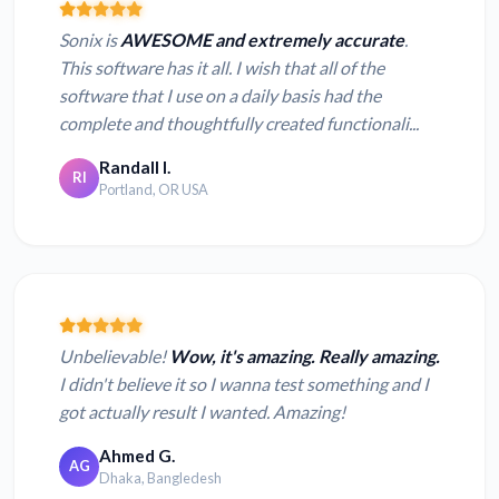
Sonix is
AWESOME and extremely accurate
.
This software has it all. I wish that all of the
software that I use on a daily basis had the
complete and thoughtfully created functionali...
Randall I.
RI
Portland, OR USA
Unbelievable!
Wow, it's amazing. Really amazing.
I didn't believe it so I wanna test something and I
got actually result I wanted. Amazing!
Ahmed G.
AG
Dhaka, Bangledesh