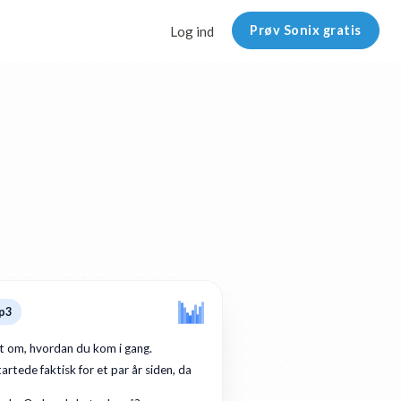
Prøv Sonix gratis
Log ind
p3
dt om, hvordan du kom i gang.
artede faktisk for et par år siden, da