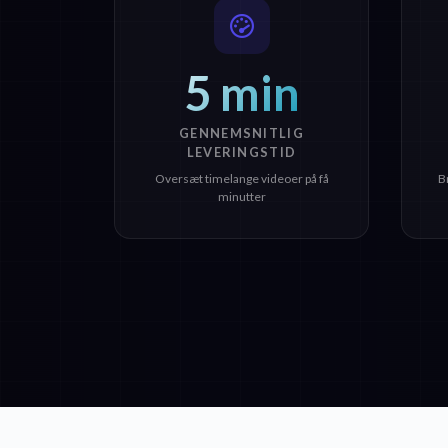
5 min
GENNEMSNITLIG
LEVERINGSTID
Oversæt timelange videoer på få
B
minutter