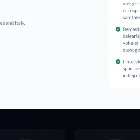
vælger 
er tospr
samtale
ce and Italy.
Bemærk 
balearis
vokaler
passage
I interv
spanske 
indlejret