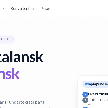
r
Konverter filer
Priser
PANSK
alansk
nsk
optagelse.m
Fortæl mig li
1
Ja da — det st
2
pansk undertekster på få
vi…