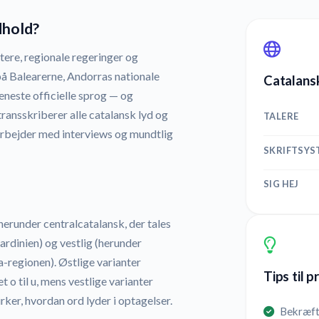
dhold?
ere, regionale regeringer og
 på Balearerne, Andorras nationale
Catalansk
eneste officielle sprog — og
transskriberer alle catalansk lyd og
TALERE
arbejder med interviews og mundtlig
SKRIFTSYS
SIG HEJ
herunder centralcatalansk, der tales
ardinien) og vestlig (herunder
ia-regionen). Østlige varianter
Tips til 
 o til u, mens vestlige varianter
rker, hvordan ord lyder i optagelser.
Bekræft,