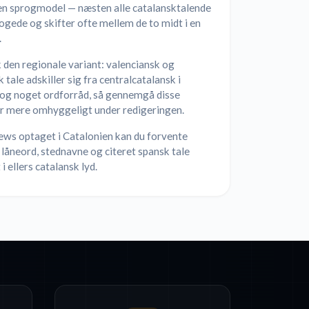
en sprogmodel — næsten alle catalansktalende
ogede og skifter ofte mellem de to midt i en
.
den regionale variant: valenciansk og
k tale adskiller sig fra centralcatalansk i
 og noget ordforråd, så gennemgå disse
r mere omhyggeligt under redigeringen.
iews optaget i Catalonien kan du forvente
låneord, stednavne og citeret spansk tale
 i ellers catalansk lyd.