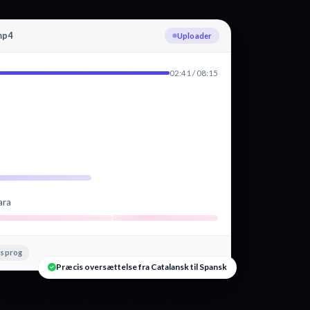
mp4
Transskriberer Catalansk
02:41 / 08:15
ara
 sprog
Præcis oversættelse fra Catalansk til Spansk