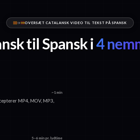
OVERSÆT CATALANSK VIDEO TIL TEKST PÅ SPANSK
nsk til Spansk i
4 nemm
~1 min
 accepterer MP4, MOV, MP3,
5–6 min pr. lydtime