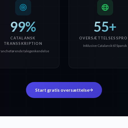
99%
55+
CATALANSK
OVERSÆTTELSESSPRO
TRANSSKRIPTION
Inklusive Catalansk til Spansk
rancheførende talegenkendelse
Start gratis oversættelse