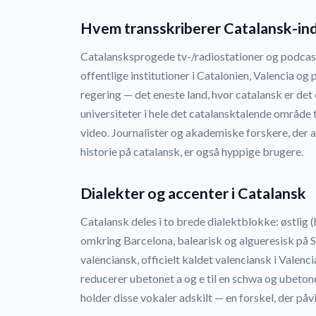
Hvem transskriberer Catalansk-in
Catalansksprogede tv-/radiostationer og podcast
offentlige institutioner i Catalonien, Valencia og
regering — det eneste land, hvor catalansk er det 
universiteter i hele det catalansktalende område 
video. Journalister og akademiske forskere, der 
historie på catalansk, er også hyppige brugere.
Dialekter og accenter i Catalansk
Catalansk deles i to brede dialektblokke: østlig (
omkring Barcelona, balearisk og algueresisk på S
valenciansk, officielt kaldet valenciansk i Valenc
reducerer ubetonet a og e til en schwa og ubetonet
holder disse vokaler adskilt — en forskel, der påvi