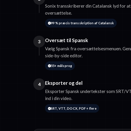
Sonix transskriberer din Catalansk lyd for at
oversættelse.
99 % præcis transskription af Catalansk
Oversæt til Spansk
3
Vælg Spansk fra oversættelsesmenuen. Gen
side-by-side editor.
55+ målsprog
Eksporter og del
4
Eksporter Spansk undertekster som SRT/VT
ind i din video.
SRT, VTT, DOCX, PDF + flere