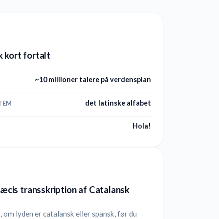
 kort fortalt
~10 millioner talere på verdensplan
det latinske alfabet
TEM
Hola!
præcis transskription af Catalansk
 om lyden er catalansk eller spansk, før du