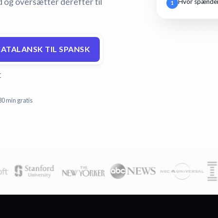
d og oversætter derefter til
Hvor spænden
1
ATALANSK TIL SPANSK
r
30 min gratis