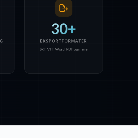
30+
G
EKSPORTFORMATER
SRT, VTT, Word, PDF og mere