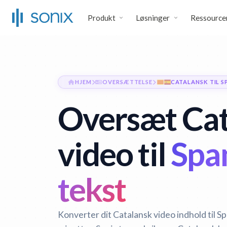
Produkt
Løsninger
Ressource
HJEM
OVERSÆTTELSE
CATALANSK TIL S
Oversæt Cat
video til
Spa
tekst
Konverter dit Catalansk video indhold til S