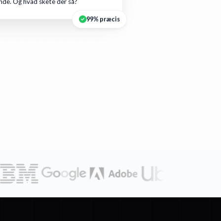
de. Og hvad skete der så?
99% præcis