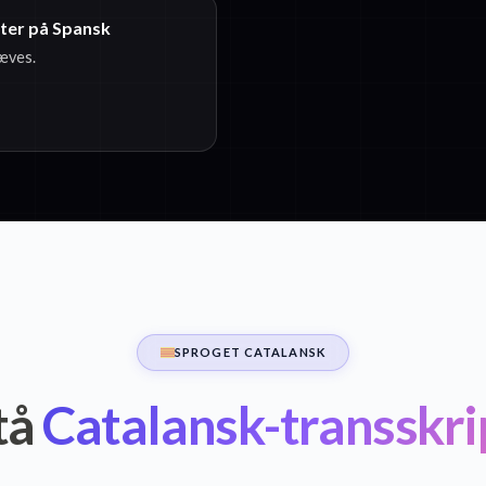
ster på Spansk
ræves.
SPROGET CATALANSK
tå
Catalansk-transskri