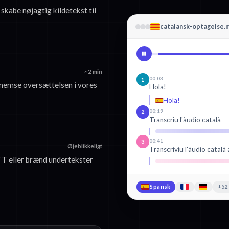
 skabe nøjagtig kildetekst til
catalansk-optagelse.
~2 min
00:03
1
nemse oversættelsen i vores
Hola!
Hola!
00:19
2
Transcriu l'àudio català
00:41
3
Øjeblikkeligt
Transcriviu l'àudio català 
T eller brænd undertekster
Spansk
+52