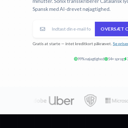
minutter. Sonix transskriberer Catalansk ly
Spansk med AI-drevet nøjagtighed.
OVERSÆT C
Gratis at starte — intet kreditkort påkrævet.
Se prise
99% nøjagtighed
54+ sprog