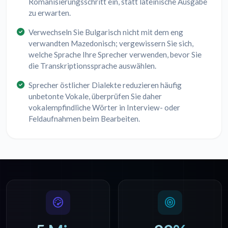
Romanisierungsschritt ein, statt lateinische Ausgabe
zu erwarten.
Verwechseln Sie Bulgarisch nicht mit dem eng
verwandten Mazedonisch; vergewissern Sie sich,
welche Sprache Ihre Sprecher verwenden, bevor Sie
die Transkriptionssprache auswählen.
Sprecher östlicher Dialekte reduzieren häufig
unbetonte Vokale, überprüfen Sie daher
vokalempfindliche Wörter in Interview- oder
Feldaufnahmen beim Bearbeiten.