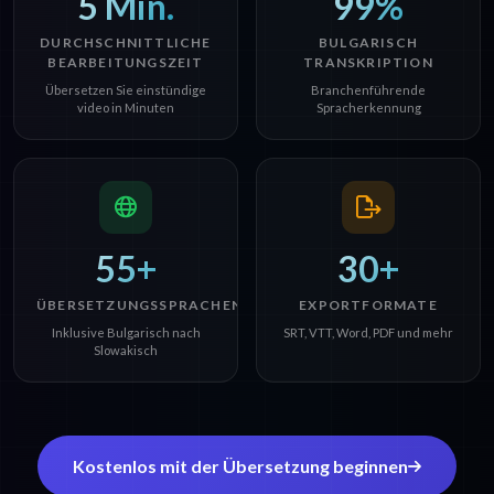
5 Min.
99%
DURCHSCHNITTLICHE
BULGARISCH
BEARBEITUNGSZEIT
TRANSKRIPTION
Übersetzen Sie einstündige
Branchenführende
video in Minuten
Spracherkennung
55+
30+
ÜBERSETZUNGSSPRACHEN
EXPORTFORMATE
Inklusive Bulgarisch nach
SRT, VTT, Word, PDF und mehr
Slowakisch
Kostenlos mit der Übersetzung beginnen