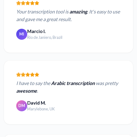
Your transcription tool is
amazing
. It's easy to use
and gave me a great result.
Marcio I.
MI
Rio de Janiero, Brazil
I have to say the
Arabic transcription
was pretty
awesome
.
David M.
DM
Marylebone, UK