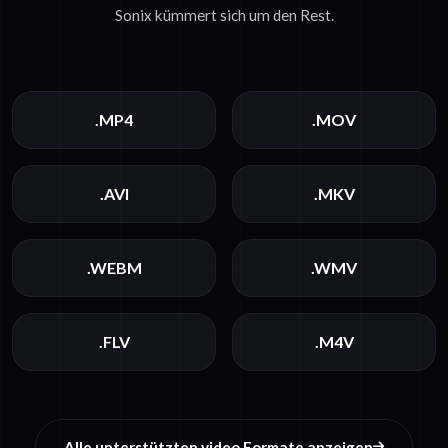
Sonix kümmert sich um den Rest.
.MP4
.MOV
.AVI
.MKV
.WEBM
.WMV
.FLV
.M4V
Alle unterstützten video Formate anzeigen