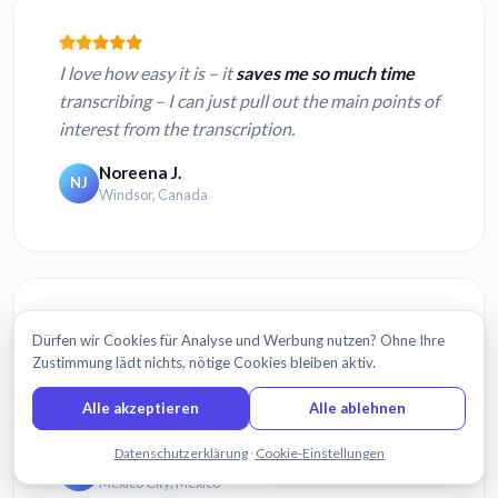
I love how easy it is – it
saves me so much time
transcribing – I can just pull out the main points of
interest from the transcription.
Noreena J.
NJ
Windsor, Canada
Dürfen wir Cookies für Analyse und Werbung nutzen? Ohne Ihre
You guys were
SO easy to use.
Competitors made
Zustimmung lädt nichts, nötige Cookies bleiben aktiv.
my life so complicated but you guys were a breeze
Alle akzeptieren
Alle ablehnen
to work with!
Chatten Sie mit uns
Datenschutzerklärung
·
Cookie-Einstellungen
Mariana G.
MG
Mexico City, Mexico