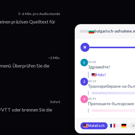
5–6 Min. pro Audiostunde
 einen präzisen Quelltext für
bulgarisch-aufnahme.
~2 Min.
00:03
1
menü. Überprüfen Sie die
Здравейте!
.
Helo!
00:19
2
Транскрибиране на бъл
00:41
3
Sofort
Препишете българския с
T/VTT oder brennen Sie die
Malaiisch
+