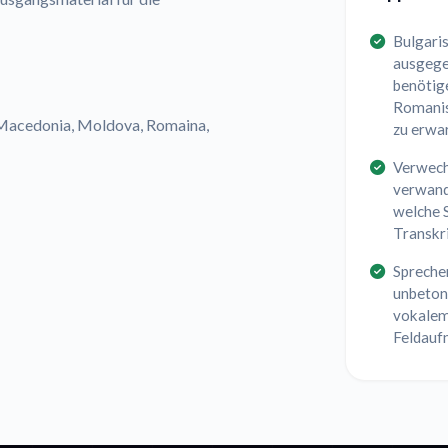
Bulgaris
ausgegeb
benötige
Romanisi
, Macedonia, Moldova, Romaina,
zu erwa
Verwech
verwand
welche S
Transkr
Sprecher
unbeton
vokalem
Feldauf