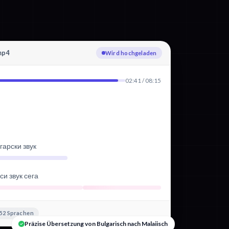
mp4
Bulgarisch wird transkribiert
02:41 / 08:15
гарски звук
и звук сега
52 Sprachen
Präzise Übersetzung von Bulgarisch nach Malaiisch