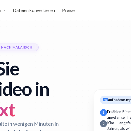
n
Dateien konvertieren
Preise
 NACH MALAIISCH
Sie
ideo in
aufnahme.m
xt
Erzählen Sie m
1
angefangen h
alte in wenigen Minuten in
Klar — angefan
2
Jahren, als wi