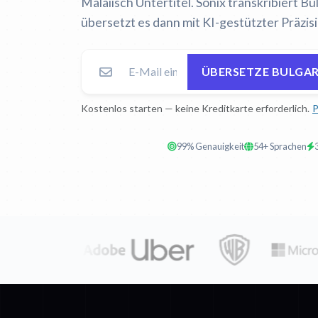
Malaiisch Untertitel. Sonix transkribiert B
übersetzt es dann mit KI-gestützter Präzisi
ÜBERSETZE BULGAR
Kostenlos starten — keine Kreditkarte erforderlich.
P
99% Genauigkeit
54+ Sprachen