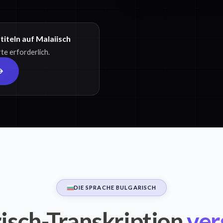
iteln auf Malaiisch
te erforderlich.
DIE SPRACHE BULGARISCH
isch-Transkription
ver