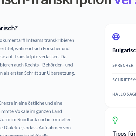
arisch?
Dokumentarfilmteams transkribieren
rtitel, während sich Forscher und
Bulgarisc
se auf Transkripte verlassen. Da
ribieren auch Rechts-, Behörden- und
SPRECHER
als ersten Schritt zur Übersetzung.
SCHRIFTS
HALLO SAG
renze in eine östliche und eine
stimmte Vokale im ganzen Land
Norm im Rundfunk und in formeller
che Dialekte, sodass Aufnahmen von
Tipps für
usgangsmaterial für die