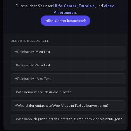
Text
Text
Durchsuchen Sie unser
Hilfe-Center
,
Tutorials
, und
Video-
Anleitungen
.
Hilfe-Center besuchen
Polnisch OGG zu
Polnisch WAV zu
Text
Text
BELIEBTE RESSOURCEN
Polnisch MP3 zu Text
Polnisch MP4 zu Text
Polnisch M4A zu Text
Wie konvertiere ich Audio in Text?
Was ist der einfachste Weg, Video in Text zu konvertieren?
Wie kann ich ganz einfach Untertitel zu meinem Video hinzufügen?