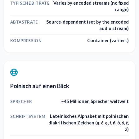
Varies by encoded streams (no fixed
TYPISCHE BITRATE
range)
Source-dependent (set by the encoded
ABTASTRATE
audio stream)
Container (variiert)
KOMPRESSION
Polnisch auf einen Blick
~45 Millionen Sprecher weltweit
SPRECHER
Lateinisches Alphabet mit polnischen
SCHRIFTSYSTEM
diakritischen Zeichen (ą, ć, ę, ł, ń, ó, ś, ź,
ż)