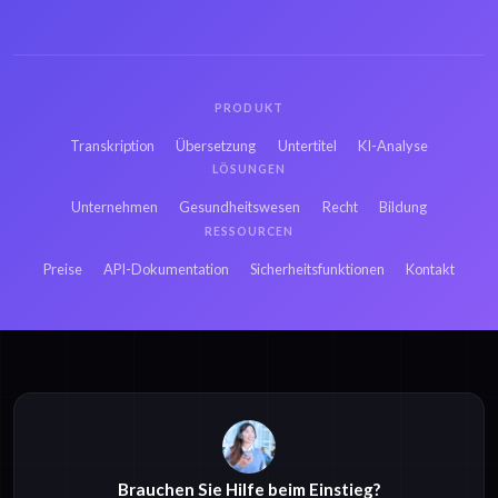
Hebräisch OGX zu
Persisch OGX zu
Text
Text
PRODUKT
Französisch OGX zu
Russisch OGX zu
Transkription
Übersetzung
Untertitel
KI-Analyse
Text
Text
LÖSUNGEN
Unternehmen
Gesundheitswesen
Recht
Bildung
Japanisch OGX zu
RESSOURCEN
Hindi OGX zu Text
Text
Preise
API-Dokumentation
Sicherheitsfunktionen
Kontakt
Polnisch MP3 zu
Polnisch MP4 zu
Text
Text
Brauchen Sie Hilfe beim Einstieg?
Polnisch M4A zu
Polnisch OPUS zu