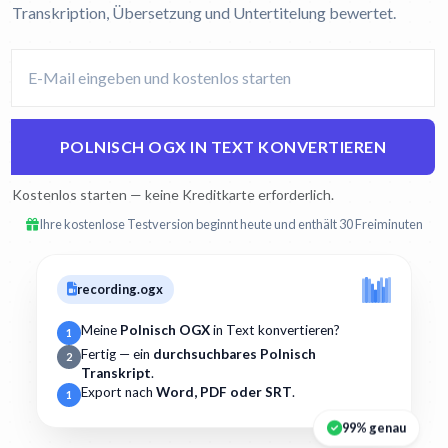
Transkription, Übersetzung und Untertitelung bewertet.
POLNISCH OGX IN TEXT KONVERTIEREN
Kostenlos starten — keine Kreditkarte erforderlich.
Ihre kostenlose Testversion beginnt heute und enthält 30 Freiminuten
recording.ogx
Meine
Polnisch OGX
in Text konvertieren?
1
Fertig — ein
durchsuchbares Polnisch
2
Transkript
.
Export nach
Word, PDF oder SRT
.
1
99% genau