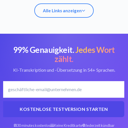
Alle Links anzeigen
99% Genauigkeit.
Jedes Wort
OGX in Text
Bester OGX-
umwandeln
Konverter
zählt.
KI-Transkription und -Übersetzung in 54+ Sprachen.
Polnisch
Polnisch
Transkriptionssoftware
transkribieren
KOSTENLOSE TESTVERSION STARTEN
Arabisch OGX zu
Spanisch OGX zu
Text
Text
30 minutes kostenlos
Keine Kreditkarte
Jederzeit kündbar