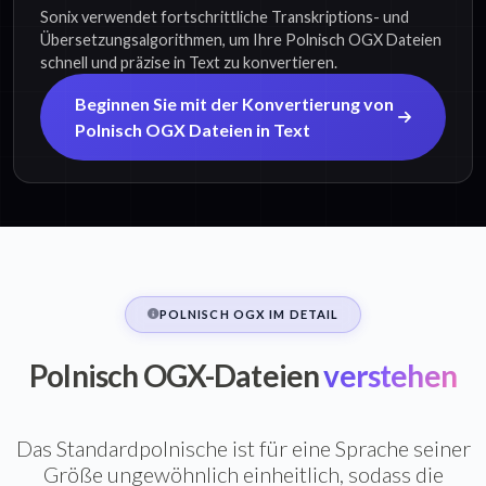
Sonix verwendet fortschrittliche Transkriptions- und
Übersetzungsalgorithmen, um Ihre Polnisch OGX Dateien
schnell und präzise in Text zu konvertieren.
Beginnen Sie mit der Konvertierung von
Polnisch OGX Dateien in Text
POLNISCH OGX IM DETAIL
Polnisch OGX-Dateien
verstehen
Das Standardpolnische ist für eine Sprache seiner
Größe ungewöhnlich einheitlich, sodass die