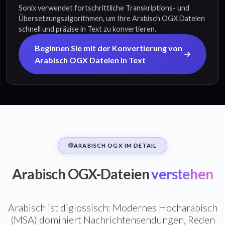
Sonix verwendet fortschrittliche Transkriptions- und
Übersetzungsalgorithmen, um Ihre Arabisch OGX Dateien
schnell und präzise in Text zu konvertieren.
Beginnen Sie mit der Konvertierung von
Arabisch OGX Dateien in Text
ARABISCH OGX IM DETAIL
Arabisch OGX-Dateien
verstehen
Arabisch ist diglossisch: Modernes Hocharabisch
(MSA) dominiert Nachrichtensendungen, Reden