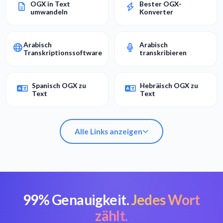
OGX in Text
Bester OGX-
umwandeln
Konverter
Arabisch
Arabisch
Transkriptionssoftware
transkribieren
Spanisch OGX zu
Hebräisch OGX zu
Text
Text
Alle Links anzeigen
99% Genauigkeit.
Jedes Wort
OGX in Text
Bester OGX-
umwandeln
Konverter
zählt.