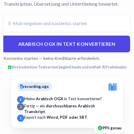
Transkription, Übersetzung und Untertitelung bewertet.
ARABISCH OGX IN TEXT KONVERTIEREN
Kostenlos starten — keine Kreditkarte erforderlich.
Ihre kostenlose Testversion beginnt heute und enthält 30 Freiminuten
recording.ogx
Meine
Arabisch OGX
in Text konvertieren?
1
Fertig — ein
durchsuchbares Arabisch
2
Transkript
.
Export nach
Word, PDF oder SRT
.
1
99% genau