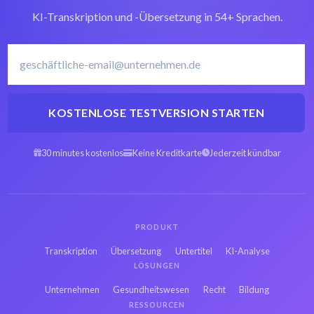
KI-Transkription und -Übersetzung in 54+ Sprachen.
Arabisch
Arabisch
Transkriptionssoftware
transkribieren
KOSTENLOSE TESTVERSION STARTEN
Spanisch OGX zu
Hebräisch OGX zu
Text
Text
30 minutes kostenlos
Keine Kreditkarte
Jederzeit kündbar
Persisch OGX zu
Französisch OGX zu
Text
Text
PRODUKT
Russisch OGX zu
Japanisch OGX zu
Transkription
Übersetzung
Untertitel
KI-Analyse
Text
Text
LÖSUNGEN
Unternehmen
Gesundheitswesen
Recht
Bildung
Bengalisch OGX zu
RESSOURCEN
Hindi OGX zu Text
Text