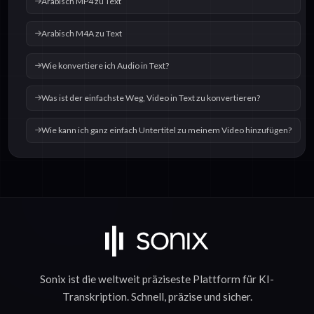
Arabisch MP4 zu Text
Arabisch M4A zu Text
Wie konvertiere ich Audio in Text?
Was ist der einfachste Weg, Video in Text zu konvertieren?
Wie kann ich ganz einfach Untertitel zu meinem Video hinzufügen?
Sonix ist die weltweit präziseste Plattform für
KI-
Transkription
.
Schnell
,
präzise
und
sicher
.