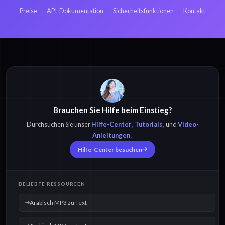
Preise
API-Dokumentation
Sicherheitsfunktionen
Kontakt
Arabisch MP3 zu
Arabisch MP4 zu
Text
Text
Brauchen Sie Hilfe beim Einstieg?
Arabisch M4A zu
Arabisch OPUS zu
Text
Text
Durchsuchen Sie unser
Hilfe-Center
,
Tutorials
, und
Video-
Anleitungen
.
Hilfe-Center besuchen
Arabisch OGG zu
Arabisch WAV zu
Text
Text
BELIEBTE RESSOURCEN
Arabisch MP3 zu Text