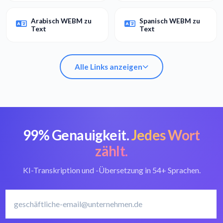
Arabisch WEBM zu
Spanisch WEBM zu
Text
Text
Alle Links anzeigen
99% Genauigkeit.
Jedes Wort
WEBM in Text
Bester WEBM-
umwandeln
Konverter
zählt.
KI-Transkription und -Übersetzung in 54+ Sprachen.
Italienisch
Italienisch
Transkriptionssoftware
transkribieren