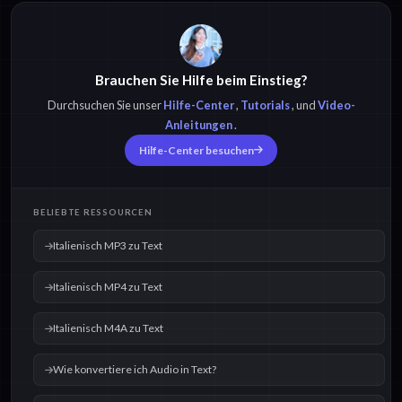
Italienisch MP3 zu
Italienisch MP4 zu
Text
Text
Brauchen Sie Hilfe beim Einstieg?
Italienisch M4A zu
Italienisch OPUS zu
Text
Text
Durchsuchen Sie unser
Hilfe-Center
,
Tutorials
, und
Video-
Anleitungen
.
Hilfe-Center besuchen
Italienisch OGG zu
Italienisch WAV zu
Text
Text
BELIEBTE RESSOURCEN
Italienisch MP3 zu Text
Italienisch MP4 zu Text
Italienisch M4A zu Text
Wie konvertiere ich Audio in Text?