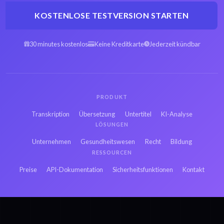
KOSTENLOSE TESTVERSION STARTEN
Arabisch WEBM zu
Spanisch WEBM zu
Text
Text
30 minutes kostenlos
Keine Kreditkarte
Jederzeit kündbar
Hebräisch WEBM zu
Persisch WEBM zu
Text
Text
PRODUKT
Französisch WEBM zu
Russisch WEBM zu
Transkription
Übersetzung
Untertitel
KI-Analyse
Text
Text
LÖSUNGEN
Unternehmen
Gesundheitswesen
Recht
Bildung
Japanisch WEBM zu
RESSOURCEN
Hindi WEBM zu Text
Text
Preise
API-Dokumentation
Sicherheitsfunktionen
Kontakt