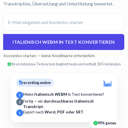
Transkription, Übersetzung und Untertitelung bewertet.
ITALIENISCH WEBM IN TEXT KONVERTIEREN
Kostenlos starten — keine Kreditkarte erforderlich.
Ihre kostenlose Testversion beginnt heute und enthält 30 Freiminuten
recording.webm
Meine
Italienisch WEBM
in Text konvertieren?
1
Fertig — ein
durchsuchbares Italienisch
2
Transkript
.
Export nach
Word, PDF oder SRT
.
1
99% genau