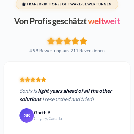
TRANSKRIPTIONSSOFTWARE-BEWERTUNGEN
Von Profis geschätzt
weltweit
4.98 Bewertung aus 211 Rezensionen
Sonix is
light years ahead of all the other
solutions
I researched and tried!
Garth B.
GB
Calgary, Canada