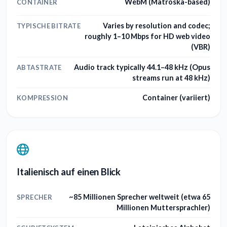
WebM (Matroska-based)
CONTAINER
Varies by resolution and codec;
TYPISCHE BITRATE
roughly 1–10 Mbps for HD web video
(VBR)
Audio track typically 44.1–48 kHz (Opus
ABTASTRATE
streams run at 48 kHz)
Container (variiert)
KOMPRESSION
Italienisch auf einen Blick
~85 Millionen Sprecher weltweit (etwa 65
SPRECHER
Millionen Muttersprachler)