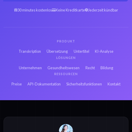
Arabisch GSM zu
Spanisch GSM zu
Text
Text
30 minutes kostenlos
Keine Kreditkarte
Jederzeit kündbar
Hebräisch GSM zu
Persisch GSM zu
Text
Text
PRODUKT
Französisch GSM zu
Russisch GSM zu
Transkription
Übersetzung
Untertitel
KI-Analyse
Text
Text
LÖSUNGEN
Unternehmen
Gesundheitswesen
Recht
Bildung
Japanisch GSM zu
RESSOURCEN
Hindi GSM zu Text
Text
Preise
API-Dokumentation
Sicherheitsfunktionen
Kontakt
Dänisch MP3 zu Text
Dänisch MP4 zu Text