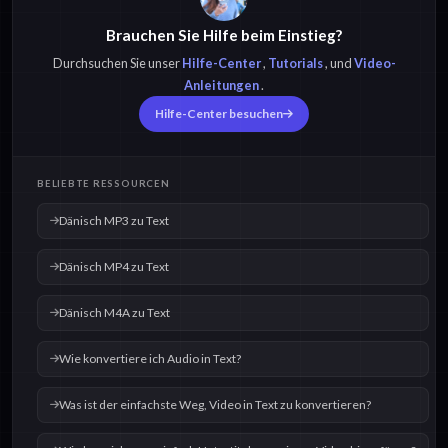
Brauchen Sie Hilfe beim Einstieg?
Dänisch OPUS zu
Dänisch M4A zu Text
Text
Durchsuchen Sie unser
Hilfe-Center
,
Tutorials
, und
Video-
Anleitungen
.
Hilfe-Center besuchen
Dänisch OGG zu Text
Dänisch WAV zu Text
BELIEBTE RESSOURCEN
Dänisch MP3 zu Text
Dänisch MP4 zu Text
Dänisch M4A zu Text
Wie konvertiere ich Audio in Text?
Was ist der einfachste Weg, Video in Text zu konvertieren?