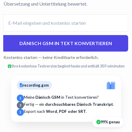
Übersetzung und Untertitelung bewertet.
DÄNISCH GSM IN TEXT KONVERTIEREN
Kostenlos starten — keine Kreditkarte erforderlich.
Ihre kostenlose Testversion beginnt heute und enthält 30 Freiminuten
recording.gsm
Meine
Dänisch GSM
in Text konvertieren?
1
Fertig — ein
durchsuchbares Dänisch Transkript
.
2
Export nach
Word, PDF oder SRT
.
1
99% genau