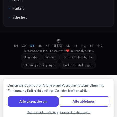
Kontakt
Sicherheit
EN
DA
DE
ES
FR
日本語
NL
PT
RU
TR
中文
·
·
·
·
·
·
·
·
·
·
© 2026 Sonix, Inc.
|
Erstellt mit
in
Brooklyn, NYC
Anmelden
Sitemap
Datenschutzrichtlinie
Nutzungsbedingungen
Cookie-Einstellungen
Dürfen wir Cookies für Analyse und Werbung nutzen? Ohne Ihre
Zustimmung lädt nichts, nötige Cookies bleiben aktiv.
Alle akzeptieren
Alle ablehnen
Chatten Sie mit uns
Datenschutzerklärung
·
Cookie-Einstellungen