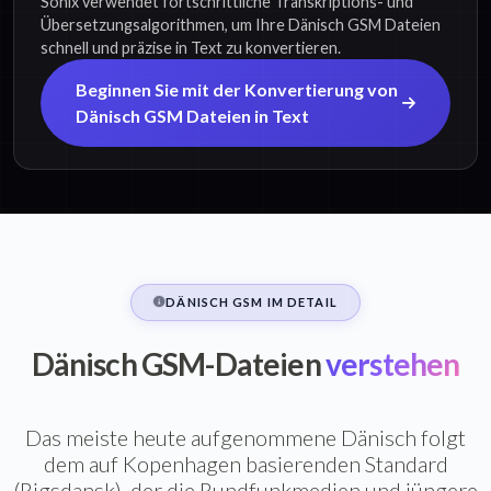
Sonix verwendet fortschrittliche Transkriptions- und
Übersetzungsalgorithmen, um Ihre Dänisch GSM Dateien
schnell und präzise in Text zu konvertieren.
Beginnen Sie mit der Konvertierung von
Dänisch GSM Dateien in Text
DÄNISCH GSM IM DETAIL
Dänisch GSM-Dateien
verstehen
Das meiste heute aufgenommene Dänisch folgt
dem auf Kopenhagen basierenden Standard
(Rigsdansk), der die Rundfunkmedien und jüngere