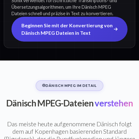
Sonix verwendet fortschrittliche Transkriptions- und
Übersetzungsalgorithmen, um Ihre Dänisch MPEG
Dateien schnell und präzise in Text zu konvertieren.
Beginnen Sie mit der Konvertierung von
Dänisch MPEG Dateien in Text
DÄNISCH MPEG IM DETAIL
Dänisch MPEG-Dateien
verstehen
Das meiste heute aufgenommene Dänisch folgt
dem auf Kopenhagen basierenden Standard
(Rigsdansk), der die Rundfunkmedien und jüngere