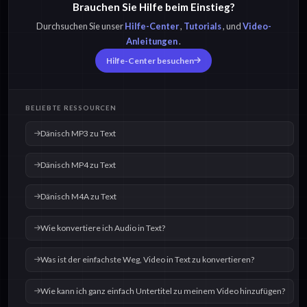
Brauchen Sie Hilfe beim Einstieg?
Dänisch OPUS zu
Dänisch M4A zu Text
Text
Durchsuchen Sie unser
Hilfe-Center
,
Tutorials
, und
Video-
Anleitungen
.
Hilfe-Center besuchen
Dänisch OGG zu Text
Dänisch WAV zu Text
BELIEBTE RESSOURCEN
Dänisch MP3 zu Text
Dänisch MP4 zu Text
Dänisch M4A zu Text
Wie konvertiere ich Audio in Text?
Was ist der einfachste Weg, Video in Text zu konvertieren?
Wie kann ich ganz einfach Untertitel zu meinem Video hinzufügen?