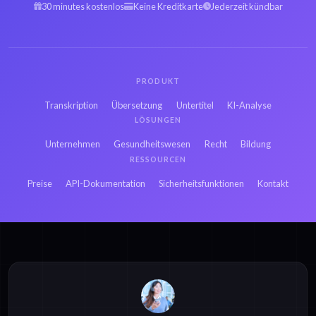
30 minutes kostenlos
Keine Kreditkarte
Jederzeit kündbar
Hebräisch MPEG zu
Persisch MPEG zu
Text
Text
PRODUKT
Französisch MPEG zu
Russisch MPEG zu
Transkription
Übersetzung
Untertitel
KI-Analyse
Text
Text
LÖSUNGEN
Unternehmen
Gesundheitswesen
Recht
Bildung
Japanisch MPEG zu
RESSOURCEN
Hindi MPEG zu Text
Text
Preise
API-Dokumentation
Sicherheitsfunktionen
Kontakt
Dänisch MP3 zu Text
Dänisch MP4 zu Text