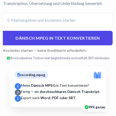
Transkription, Übersetzung und Untertitelung bewertet.
DÄNISCH MPEG IN TEXT KONVERTIEREN
Kostenlos starten — keine Kreditkarte erforderlich.
Ihre kostenlose Testversion beginnt heute und enthält 30 Freiminuten
recording.mpeg
Meine
Dänisch MPEG
in Text konvertieren?
1
Fertig — ein
durchsuchbares Dänisch Transkript
.
2
Export nach
Word, PDF oder SRT
.
1
99% genau