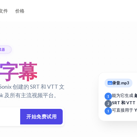
文件
价格
成器
 字幕
录音.mp3
 创建的 SRT 和 VTT 文
book 及所有主流视频平台。
能为它生成
1
SRT 和 VTT
2
可直接用于
Y
1
开始免费试用