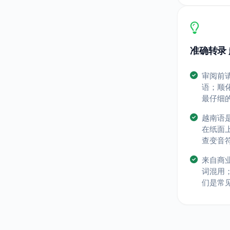
准确转录 
审阅前
语；顺
最仔细
越南语
在纸面
查变音
来自商
词混用
们是常