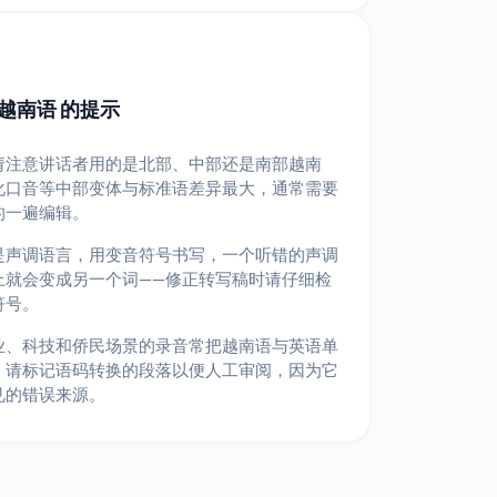
越南语 的提示
请注意讲话者用的是北部、中部还是南部越南
化口音等中部变体与标准语差异最大，通常需要
的一遍编辑。
是声调语言，用变音符号书写，一个听错的声调
上就会变成另一个词——修正转写稿时请仔细检
符号。
业、科技和侨民场景的录音常把越南语与英语单
；请标记语码转换的段落以便人工审阅，因为它
见的错误来源。