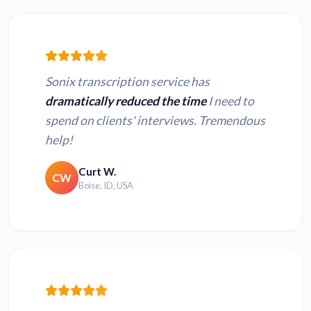
Sonix transcription service has
dramatically reduced the time
I need to
spend on clients' interviews. Tremendous
help!
Curt W.
CW
Boise, ID, USA