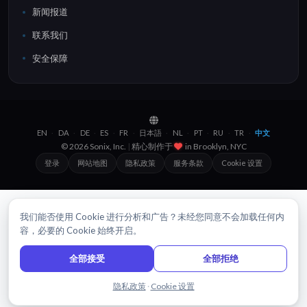
新闻报道
联系我们
安全保障
EN
DA
DE
ES
FR
日本語
NL
PT
RU
TR
中文
·
·
·
·
·
·
·
·
·
·
© 2026 Sonix, Inc.
|
精心制作于
in
Las Vegas, NV
登录
网站地图
隐私政策
服务条款
Cookie 设置
我们能否使用 Cookie 进行分析和广告？未经您同意不会加载任何内
容，必要的 Cookie 始终开启。
全部接受
全部拒绝
与我们聊天
隐私政策
·
Cookie 设置