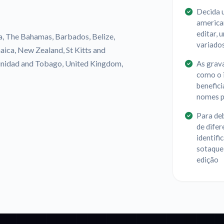
Decida 
american
editar,
ia, The Bahamas, Barbados, Belize,
variado
aica, New Zealand, St Kitts and
Trinidad and Tobago, United Kingdom,
As grav
como o i
benefic
nomes p
Para de
de difer
identifi
sotaque
edição