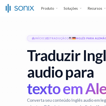
Produto
Soluções
Recursos
INÍCIO
TRADUÇÃO
INGLÊS PARA ALEMÃ
Traduzir Ing
audio para
texto em Al
Converta seu conteúdo Inglês audio em l