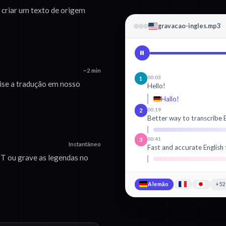
 criar um texto de origem
gravacao-ingles.mp3
~2 min
00:03
1
ise a tradução em nosso
Hello!
Hallo!
00:19
2
Better way to transcribe E
00:41
3
Instantâneo
Fast and accurate English 
 ou grave as legendas no
Alemão
+52