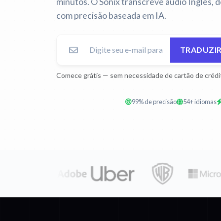
minutos. O Sonix transcreve áudio Inglês, 
com precisão baseada em IA.
TRADUZIR
Comece grátis — sem necessidade de cartão de crédi
99% de precisão
54+ idiomas