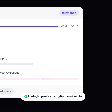
Transcrevendo Inglês
02:41 / 08:15
nglish
transcription
 idiomas
Tradução precisa de Inglês para Alemão