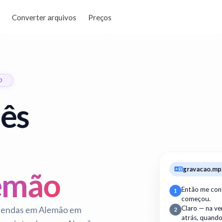
Converter arquivos
Preços
O
lês
gravacao.mp
emão
Então me con
1
começou.
egendas em Alemão em
Claro — na v
2
atrás, quand