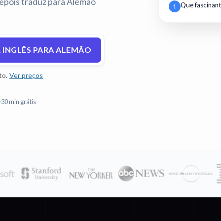
depois traduz para Alemão
Que fascinant
1
 INGLÊS PARA ALEMÃO
to.
Ver preços
30 min grátis