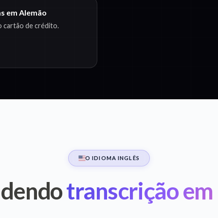
das em Alemão
 cartão de crédito.
O IDIOMA INGLÊS
ndendo
transcrição em 