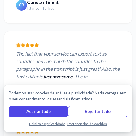
Constantine B.
CB
Istanbul, Turkey
The fact that your service can export text as
subtitles and can match the subtitles to the
paragraphs in the transcript is just great! Also, the
text editor is
just awesome
. The fa...
Eugene D.
ED
Podemos usar cookies de análise e publicidade? Nada carrega sem
Minsk, Belarus
o seu consentimento; os essenciais ficam ativos.
Aceitar tudo
Rejeitar tudo
Fale connosco
Política de privacidade
·
Preferências de cookies