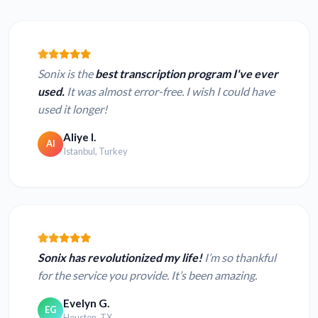
Sonix is the
best transcription program I've ever
used.
It was almost error-free. I wish I could have
used it longer!
Aliye I.
AI
Istanbul, Turkey
Sonix has revolutionized my life!
I’m so thankful
for the service you provide. It’s been amazing.
Evelyn G.
EG
Houston, TX