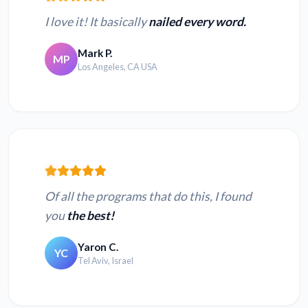
I love it! It basically
nailed every word.
Mark P.
MP
Los Angeles, CA USA
Of all the programs that do this, I found
you
the best!
Yaron C.
YC
Tel Aviv, Israel