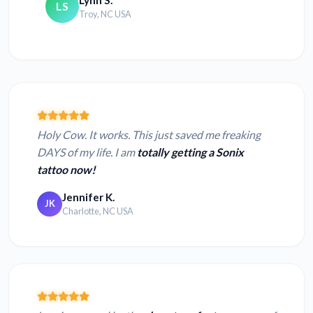
LS
Troy, NC USA
Holy Cow. It works. This just saved me freaking
DAYS of my life. I am
totally getting a Sonix
tattoo now!
Jennifer K.
JK
Charlotte, NC USA