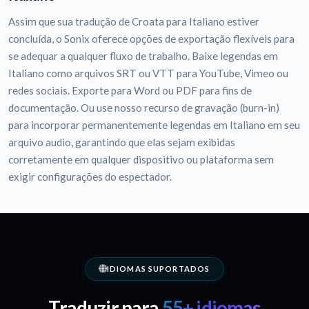
Assim que sua tradução de Croata para Italiano estiver
concluída, o Sonix oferece opções de exportação flexíveis para
se adequar a qualquer fluxo de trabalho. Baixe legendas em
Italiano como arquivos SRT ou VTT para YouTube, Vimeo ou
redes sociais. Exporte para Word ou PDF para fins de
documentação. Ou use nosso recurso de gravação (burn-in)
para incorporar permanentemente legendas em Italiano em seu
arquivo audio, garantindo que elas sejam exibidas
corretamente em qualquer dispositivo ou plataforma sem
exigir configurações do espectador.
IDIOMAS SUPORTADOS
Traduzir para
55+ idiomas