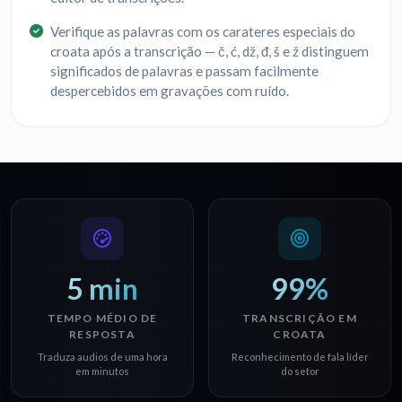
Verifique as palavras com os carateres especiais do
croata após a transcrição — č, ć, dž, đ, š e ž distinguem
significados de palavras e passam facilmente
despercebidos em gravações com ruído.
5 min
99%
TEMPO MÉDIO DE
TRANSCRIÇÃO EM
RESPOSTA
CROATA
Traduza audios de uma hora
Reconhecimento de fala líder
em minutos
do setor