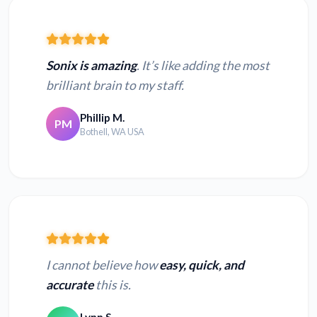
Sonix is amazing
. It’s like adding the most
brilliant brain to my staff.
Phillip M.
PM
Bothell, WA USA
I cannot believe how
easy, quick, and
accurate
this is.
Lynn S.