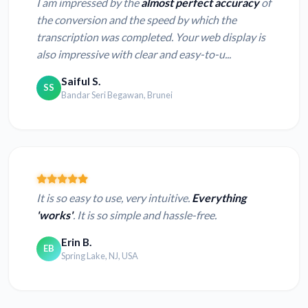
I am impressed by the
almost perfect accuracy
of
the conversion and the speed by which the
transcription was completed. Your web display is
also impressive with clear and easy-to-u...
Saiful S.
SS
Bandar Seri Begawan, Brunei
It is so easy to use, very intuitive.
Everything
'works'
. It is so simple and hassle-free.
Erin B.
EB
Spring Lake, NJ, USA