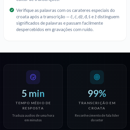
Verifique as palavras com os carateres especiais do
croata após a transcrição — č, ć, dž, đ, š e ž distinguem
significados de palavras e passam facilmente
despercebidos em gravações com ruído.
5 min
99%
TEMPO MÉDIO DE
TRANSCRIÇÃO EM
RESPOSTA
CROATA
Traduza audios de uma hora
Reconhecimento de fala líder
em minutos
do setor