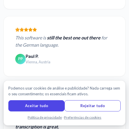
This software is
still the best one out there
for
the German language.
Paul P.
PP
Vienna, Austria
Podemos usar cookies de análise e publicidade? Nada carrega sem
o seu consentimento; os essenciais ficam ativos.
I was cleaning up the transcription of the
Aceitar tudo
Rejeitar tudo
recording of my Brazilian client. Sonix did a
Fale connosco
Política de privacidade
·
Preferências de cookies
surprisingly good job.
Sonix's accuracy in
transcription is great.