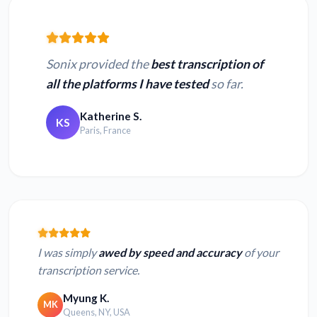
Sonix provided the
best transcription of
all the platforms I have tested
so far.
Katherine S.
KS
Paris, France
I was simply
awed by speed and accuracy
of your
transcription service.
Myung K.
MK
Queens, NY, USA