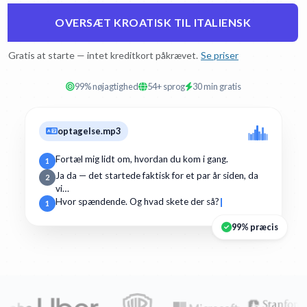
OVERSÆT KROATISK TIL ITALIENSK
Gratis at starte — intet kreditkort påkrævet.
Se priser
99% nøjagtighed
54+ sprog
30 min gratis
optagelse.mp3
Fortæl mig lidt om, hvordan du kom i gang.
1
Ja da — det startede faktisk for et par år siden, da
2
vi…
Hvor spændende. Og hvad skete der så?
1
99% præcis