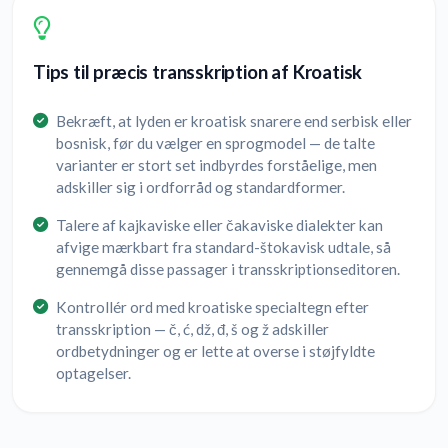
Tips til præcis transskription af Kroatisk
Bekræft, at lyden er kroatisk snarere end serbisk eller
bosnisk, før du vælger en sprogmodel — de talte
varianter er stort set indbyrdes forståelige, men
adskiller sig i ordforråd og standardformer.
Talere af kajkaviske eller čakaviske dialekter kan
afvige mærkbart fra standard-štokavisk udtale, så
gennemgå disse passager i transskriptionseditoren.
Kontrollér ord med kroatiske specialtegn efter
transskription — č, ć, dž, đ, š og ž adskiller
ordbetydninger og er lette at overse i støjfyldte
optagelser.