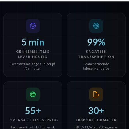
5 min
99%
GENNEMSNITLIG
KROATISK
LEVERINGSTID
TRANSSKRIPTION
Oversæt timelange audioer på
Brancheførende
få minutter
talegenkendelse
55+
30+
OVERSÆTTELSESSPROG
EKSPORTFORMATER
Inklusive Kroatisk til Italiensk
SRT, VTT, Word, PDF og mere