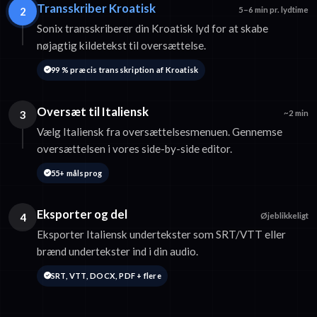
Transskriber Kroatisk
2
5–6 min pr. lydtime
Sonix transskriberer din Kroatisk lyd for at skabe
nøjagtig kildetekst til oversættelse.
99 % præcis transskription af Kroatisk
Oversæt til Italiensk
3
~2 min
Vælg Italiensk fra oversættelsesmenuen. Gennemse
oversættelsen i vores side-by-side editor.
55+ målsprog
Eksporter og del
4
Øjeblikkeligt
Eksporter Italiensk undertekster som SRT/VTT eller
brænd undertekster ind i din audio.
SRT, VTT, DOCX, PDF + flere