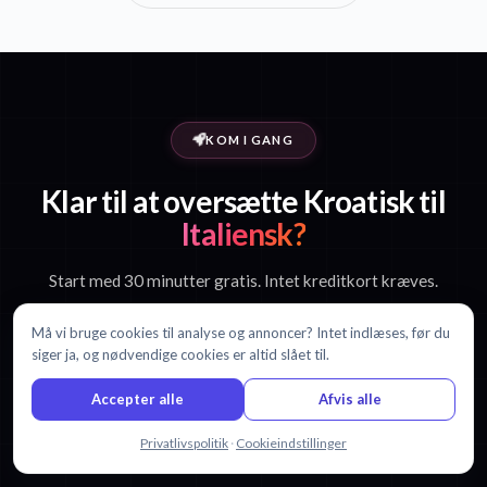
KOM I GANG
Klar til at oversætte Kroatisk til
Italiensk?
Start med 30 minutter gratis. Intet kreditkort kræves.
Må vi bruge cookies til analyse og annoncer? Intet indlæses, før du
siger ja, og nødvendige cookies er altid slået til.
Start gratis oversættelse
Accepter alle
Afvis alle
Se priser
Chat med os
Privatlivspolitik
·
Cookieindstillinger