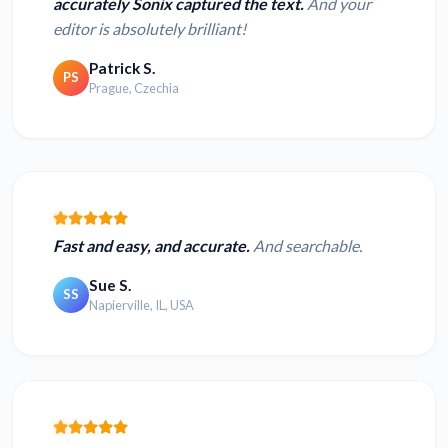
accurately Sonix captured the text.
And your
editor is absolutely brilliant!
Patrick S.
PS
Prague, Czechia
Fast and easy, and accurate.
And searchable.
Sue S.
SS
Napierville, IL, USA