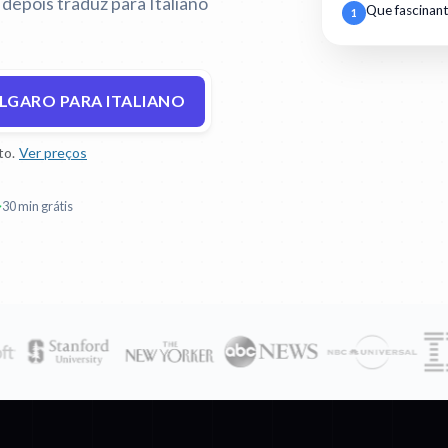
depois traduz para Italiano
Que fascinant
1
LGARO PARA ITALIANO
to.
Ver preços
30 min grátis