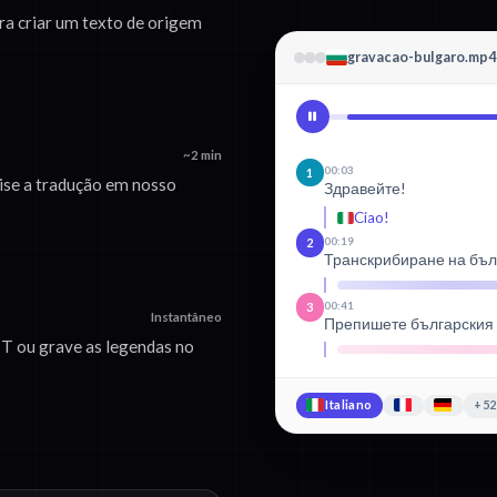
ra criar um texto de origem
gravacao-bulgaro.mp4
~2 min
00:03
1
vise a tradução em nosso
Здравейте!
Ciao!
00:19
2
Транскрибиране на бъл
00:41
3
Instantâneo
Препишете българския с
T ou grave as legendas no
Italiano
+52