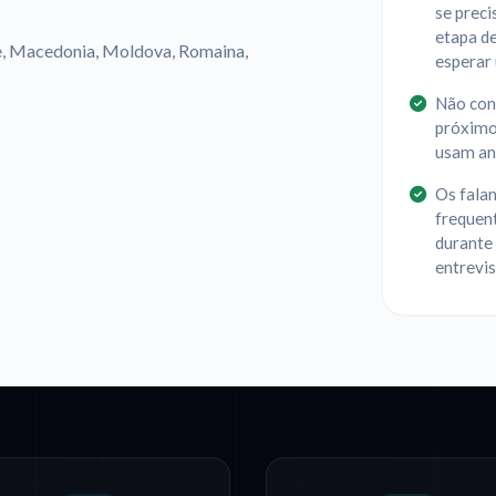
se preci
etapa d
ce, Macedonia, Moldova, Romaina,
esperar 
Não con
próximo;
usam ant
Os falan
frequent
durante 
entrevi