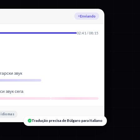
Transcrevendo Búlgaro
02:41 / 08:15
гарски звук
и звук сега
 idiomas
Tradução precisa de Búlgaro para Italiano