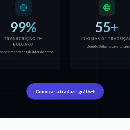
99%
55+
TRANSCRIÇÃO EM
IDIOMAS DE TRADUÇÃ
BÚLGARO
Incluindo Búlgaro para Italiano
onhecimento de fala líder do setor
Começar a traduzir grátis