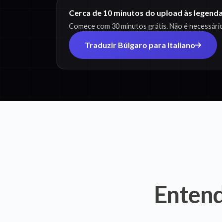
Cerca de 10 minutos do upload às legenda
Comece com 30 minutos grátis. Não é necessário
Traduzir Búlgaro para Italiano
Enten