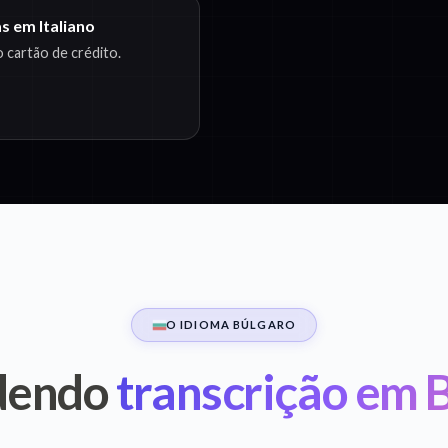
s em Italiano
 cartão de crédito.
O IDIOMA BÚLGARO
dendo
transcrição em 