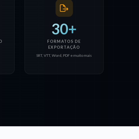
30+
O
FORMATOS DE
EXPORTAÇÃO
SRT, VTT, Word, PDF e muito mais