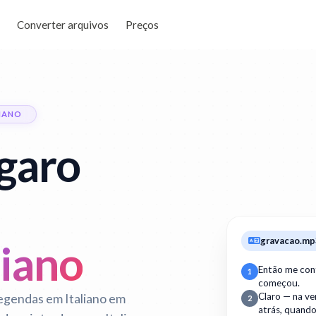
Converter arquivos
Preços
LIANO
lgaro
gravacao.mp
liano
Então me con
1
começou.
egendas em Italiano em
Claro — na v
2
atrás, quand