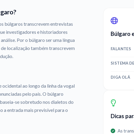
lgaro?
os búlgaros transcrevem entrevistas
ue investigadores e historiadores
Búlgaro 
 análise. Por o búlgaro ser uma língua
 e de localização também transcrevem
FALANTES
adução.
SISTEMA DE
DIGA OLÁ
e ocidental ao longo da linha da vogal
ronunciadas pelo país. O búlgaro
, baseia-se sobretudo nos dialetos do
o a entrada mais previsível para o
Dicas par
As trans