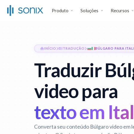
Produto
Soluções
Recursos
INÍCIO
TRADUÇÃO
BÚLGARO PARA ITA
Traduzir Bú
video para
texto em Ita
Converta seu conteúdo Búlgaro video em l