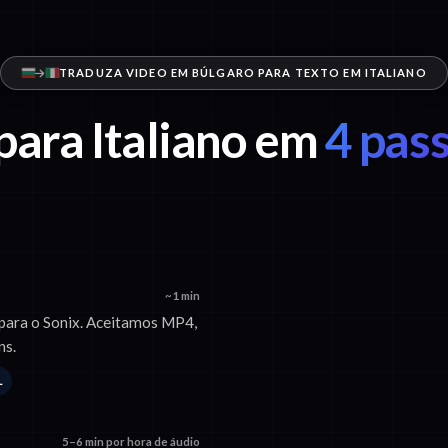
TRADUZA VIDEO EM BÚLGARO PARA TEXTO EM ITALIANO
para Italiano em
4 pass
~1 min
 para o Sonix. Aceitamos MP4,
ns.
L
5–6 min por hora de áudio