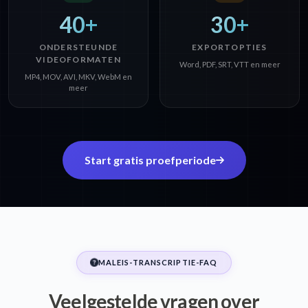
40+
30+
ONDERSTEUNDE
EXPORTOPTIES
VIDEOFORMATEN
Word, PDF, SRT, VTT en meer
MP4, MOV, AVI, MKV, WebM en
meer
Start gratis proefperiode
MALEIS-TRANSCRIPTIE-FAQ
Veelgestelde vragen over