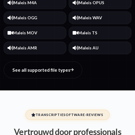
Maleis M4A
Maleis OPUS
Maleis OGG
Maleis WAV
Maleis MOV
Maleis TS
Maleis AMR
Maleis AU
See all supported file types
TRANSCRIPTIESOFTWARE-REVIEWS
Vertrouwd door professionals