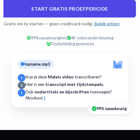
START GRATIS PROEFPERIODE
Gratis om te starten — geen creditcard nodig.
Bekijk prijzen
99% nauwkeurigheid
4K-video ondersteuning
Ondertiteling genereren
opname.mp3
Kun je deze
Maleis video
transcriberen?
1
Hier is een
transcript met tijdstempels
.
2
Ook
ondertitels en bijschriften
toevoegen?
1
Absoluut.
99% nauwkeurig