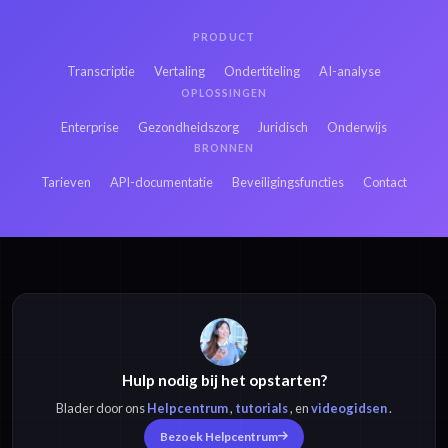
PRODUCT
Transcriptie
Vertaling
Ondertiteling
AI-analyse
OPLOSSINGEN
Enterprise
Gezondheidszorg
Juridisch
Onderwijs
BRONNEN
Tarieven
API-documentatie
Beveiligingsfuncties
Contact
Hulp nodig bij het opstarten?
Blader door ons
Helpcentrum
,
tutorials
, en
videogidsen
.
Bezoek Helpcentrum