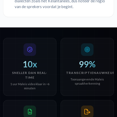
dialecten zoals het Kelantanees, dus noteer de regio
van de sprekers voordat je begint.
10x
99%
SNELLER DAN REAL-
TRANSCRIPTIENAUWKEURI
TIME
Toonaangevende Maleis
spraakherkenning
1 uur Maleis video klaar in ~6
minuten