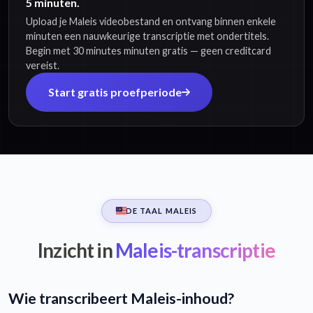
5 minuten.
Upload je Maleis videobestand en ontvang binnen enkele
minuten een nauwkeurige transcriptie met ondertitels.
Begin met 30 minutes minuten gratis — geen creditcard
vereist.
Start gratis proefperiode
DE TAAL MALEIS
Inzicht in
Maleis-transcriptie
Wie transcribeert Maleis-inhoud?