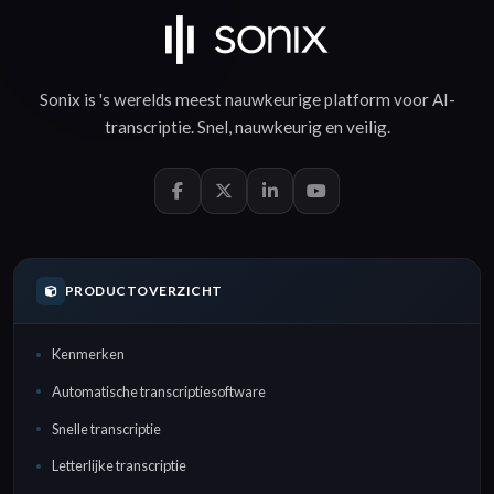
Sonix is 's werelds meest nauwkeurige platform voor
AI-
transcriptie
.
Snel
,
nauwkeurig
en
veilig
.
PRODUCTOVERZICHT
Kenmerken
Automatische transcriptiesoftware
Snelle transcriptie
Letterlijke transcriptie