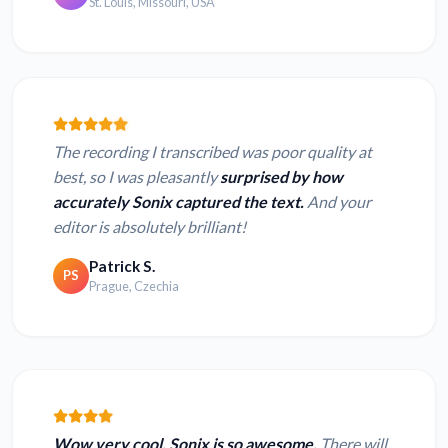
St. Louis, Missouri, USA
The recording I transcribed was poor quality at
best, so I was pleasantly
surprised by how
accurately Sonix captured the text.
And your
editor is absolutely brilliant!
Patrick S.
PS
Prague, Czechia
Wow very cool. Sonix is so awesome.
There will