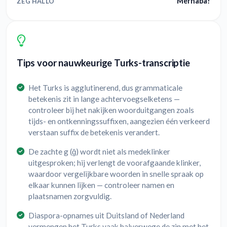
Merhaba!
ZEG HALLO
Tips voor nauwkeurige Turks-transcriptie
Het Turks is agglutinerend, dus grammaticale
betekenis zit in lange achtervoegselketens —
controleer bij het nakijken woorduitgangen zoals
tijds- en ontkenningssuffixen, aangezien één verkeerd
verstaan suffix de betekenis verandert.
De zachte g (ğ) wordt niet als medeklinker
uitgesproken; hij verlengt de voorafgaande klinker,
waardoor vergelijkbare woorden in snelle spraak op
elkaar kunnen lijken — controleer namen en
plaatsnamen zorgvuldig.
Diaspora-opnames uit Duitsland of Nederland
vermengen het Turks vaak halverwege de zin met het