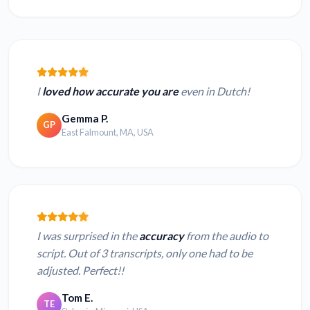
I
loved how accurate you are
even in Dutch!
Gemma P.
GP
East Falmount, MA, USA
I was surprised in the
accuracy
from the audio to
script. Out of 3 transcripts, only one had to be
adjusted. Perfect!!
Tom E.
TE