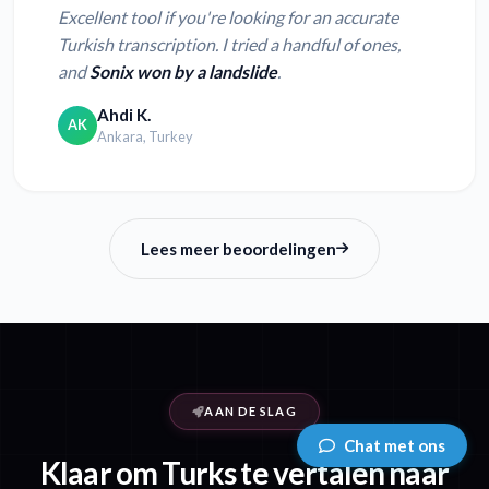
Excellent tool if you're looking for an accurate
Turkish transcription. I tried a handful of ones,
and
Sonix won by a landslide
.
Ahdi K.
AK
Ankara, Turkey
Lees meer beoordelingen
AAN DE SLAG
Chat met ons
Klaar om Turks te vertalen naar