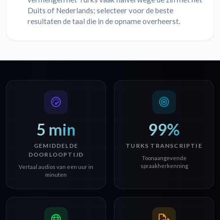
Duits of Nederlands; selecteer voor de beste
resultaten de taal die in de opname overheerst.
5 min
99%
GEMIDDELDE
TURKS TRANSCRIPTIE
DOORLOOPTIJD
Toonaangevende
spraakherkenning
Vertaal audios van een uur in
minuten