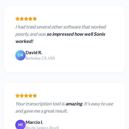
I had tried several other software that worked
poorly, and was
so impressed how well Sonix
worked!
David R.
DR
Berkeley, CA, USA
Your transcription tool is
amazing
. It's easy to use
and gave me a great result.
Marcio I.
MI
Rio de Janiero, Brazil