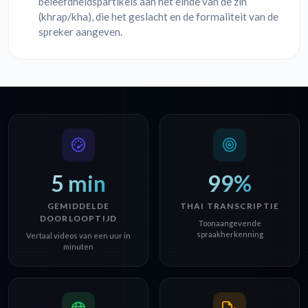
beleefdheidspartikels aan het einde van de zin
(khrap/kha), die het geslacht en de formaliteit van de
spreker aangeven.
5 min
99%
GEMIDDELDE
THAI TRANSCRIPTIE
DOORLOOPTIJD
Toonaangevende
spraakherkenning
Vertaal videos van een uur in
minuten