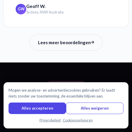
Geoff W.
GW
Sydney, NSW Australia
Lees meer beoordelingen
AAN DE SLAG
Mogen we analyse- en advertentiecookies gebruiken? Er laadt
niets zonder uw toestemming, de essentiële blijven aan.
Klaar om Thai te vertalen naar
Alles accepteren
Alles weigeren
Arabisch?
Chat met ons
Privacybeleid
·
Cookievoorkeuren
Begin met 30 minuten gratis. Geen creditcard vereist.