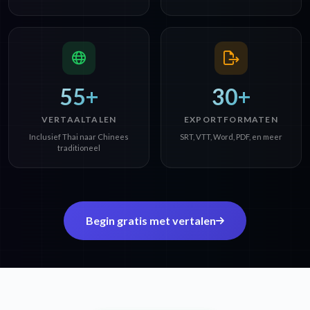
55+
30+
VERTAALTALEN
EXPORTFORMATEN
Inclusief Thai naar Chinees
SRT, VTT, Word, PDF, en meer
traditioneel
Begin gratis met vertalen