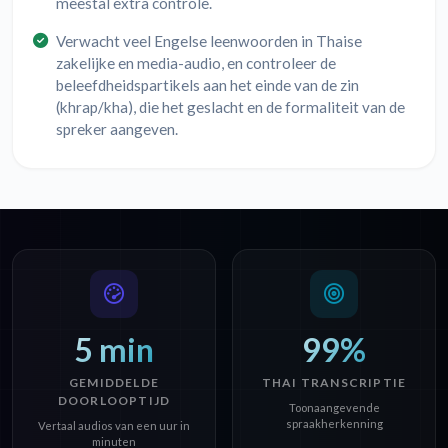
meestal extra controle.
Verwacht veel Engelse leenwoorden in Thaise
zakelijke en media-audio, en controleer de
beleefdheidspartikels aan het einde van de zin
(khrap/kha), die het geslacht en de formaliteit van de
spreker aangeven.
5 min
99%
GEMIDDELDE
THAI TRANSCRIPTIE
DOORLOOPTIJD
Toonaangevende
spraakherkenning
Vertaal audios van een uur in
minuten