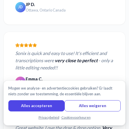
JP D.
JD
Ottawa, Ontario Canada
Sonix is quick and easy to use! It's efficient and
transcriptions were
very close to perfect
- only a
little editing needed!!
Emma C.
EC
London, England
Mogen we analyse- en advertentiecookies gebruiken? Er laadt
niets zonder uw toestemming, de essentiële blijven aan.
Alles accepteren
Alles weigeren
Chat met ons
Privacybeleid
·
Cookievoorkeuren
Great website. Love the drag & drop option.
Very