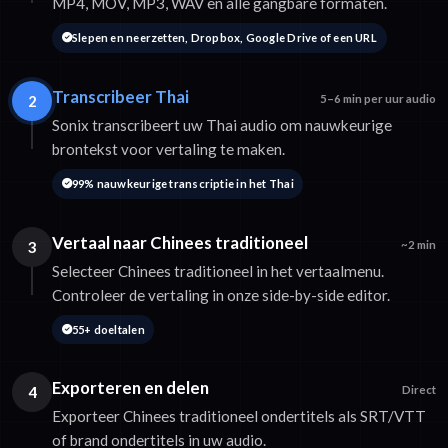
MP4, MOV, MP3, WAV en alle gangbare formaten.
Slepen en neerzetten, Dropbox, Google Drive of een URL
Transcribeer Thai
2
5–6 min per uur audio
Sonix transcribeert uw Thai audio om nauwkeurige
brontekst voor vertaling te maken.
99% nauwkeurige transcriptie in het Thai
Vertaal naar Chinees traditioneel
3
~2 min
Selecteer Chinees traditioneel in het vertaalmenu.
Controleer de vertaling in onze side-by-side editor.
55+ doeltalen
Exporteren en delen
4
Direct
Exporteer Chinees traditioneel ondertitels als SRT/VTT
of brand ondertitels in uw audio.