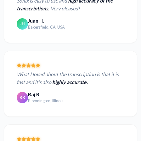
Sonix is easy to use and
high accuracy of the
transcriptions.
Very pleased!
Juan H.
JH
Bakersfield, CA, USA
What I loved about the transcription is that it is
fast and it's also
highly accurate.
Raj R.
RR
Bloomington, Illinois