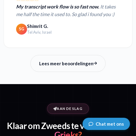
My transcript work flow is so fast now.
It takes
me half the time it used to. So glad i found you :)
Shimrit G.
SG
Tel Aviv, Israel
Lees meer beoordelingen
AAN DE SLAG
Klaar om Zweeds te vertalen naar
Chat met ons
Grieks?