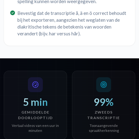
spelling kunnen worden weergegeven.
Bevestig dat de transcriptie å, ä en ö correct behoudt
bij het exporteren, aangezien het weglaten van de
diakritische tekens de betekenis van woorden
verandert (bijv. har versus hår).
5 min
99%
GEMIDDELDE
ZWEEDS
DOORLOOPTIJD
TRANSCRIPTIE
Vertaal videos van een uur in
Toonaangevende
minuten
spraakherkenning