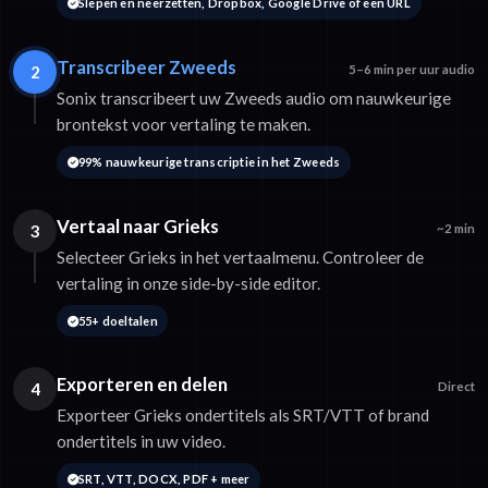
Slepen en neerzetten, Dropbox, Google Drive of een URL
Transcribeer Zweeds
2
5–6 min per uur audio
Sonix transcribeert uw Zweeds audio om nauwkeurige
brontekst voor vertaling te maken.
99% nauwkeurige transcriptie in het Zweeds
Vertaal naar Grieks
3
~2 min
Selecteer Grieks in het vertaalmenu. Controleer de
vertaling in onze side-by-side editor.
55+ doeltalen
Exporteren en delen
4
Direct
Exporteer Grieks ondertitels als SRT/VTT of brand
ondertitels in uw video.
SRT, VTT, DOCX, PDF + meer