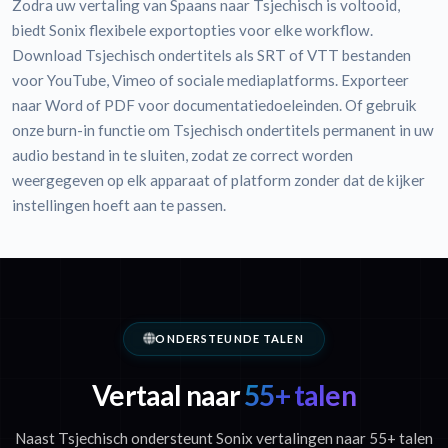
Zodra uw vertaling van Spaans naar Tsjechisch is voltooid,
biedt Sonix flexibele exportopties voor elke workflow.
Download Tsjechisch ondertitels als SRT of VTT bestanden
voor YouTube, Vimeo of sociale mediaplatforms. Exporteer
naar Word of PDF voor documentatiedoeleinden. Of gebruik
onze burn-in functie om Tsjechisch ondertitels permanent in uw
audio bestand in te sluiten, zodat ze correct worden
weergegeven op elk apparaat of platform zonder dat de kijker
instellingen hoeft aan te passen.
ONDERSTEUNDE TALEN
Vertaal naar
55+ talen
Naast Tsjechisch ondersteunt Sonix vertalingen naar 55+ talen