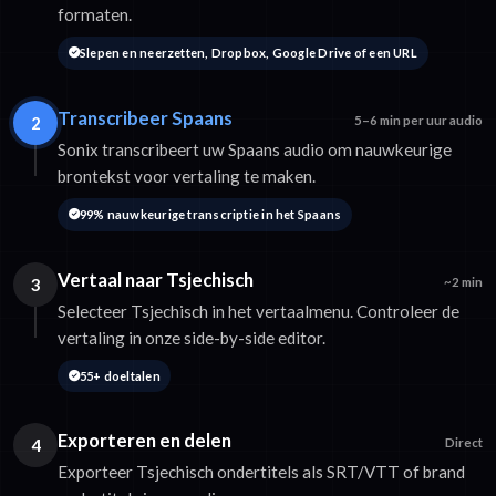
formaten.
Slepen en neerzetten, Dropbox, Google Drive of een URL
Transcribeer Spaans
2
5–6 min per uur audio
Sonix transcribeert uw Spaans audio om nauwkeurige
brontekst voor vertaling te maken.
99% nauwkeurige transcriptie in het Spaans
Vertaal naar Tsjechisch
3
~2 min
Selecteer Tsjechisch in het vertaalmenu. Controleer de
vertaling in onze side-by-side editor.
55+ doeltalen
Exporteren en delen
4
Direct
Exporteer Tsjechisch ondertitels als SRT/VTT of brand