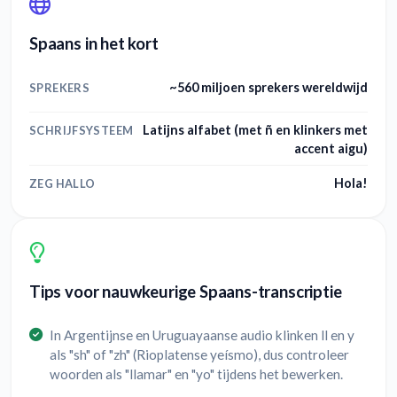
Spaans in het kort
~560 miljoen sprekers wereldwijd
SPREKERS
Latijns alfabet (met ñ en klinkers met
SCHRIJFSYSTEEM
accent aigu)
Hola!
ZEG HALLO
Tips voor nauwkeurige Spaans-transcriptie
In Argentijnse en Uruguayaanse audio klinken ll en y
als "sh" of "zh" (Rioplatense yeísmo), dus controleer
woorden als "llamar" en "yo" tijdens het bewerken.