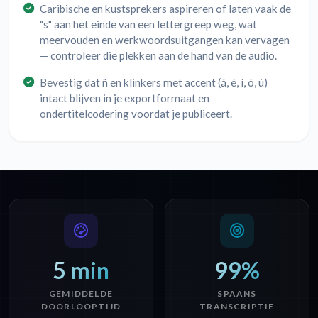
Caribische en kustsprekers aspireren of laten vaak de
"s" aan het einde van een lettergreep weg, wat
meervouden en werkwoordsuitgangen kan vervagen
— controleer die plekken aan de hand van de audio.
Bevestig dat ñ en klinkers met accent (á, é, í, ó, ú)
intact blijven in je exportformaat en
ondertitelcodering voordat je publiceert.
5 min
99%
GEMIDDELDE
SPAANS
DOORLOOPTIJD
TRANSCRIPTIE