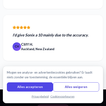
I'd give Sonix a 10 mainly due to the
accuracy.
Cliff H.
CH
Auckland, New Zealand
Mogen we analyse- en advertentiecookies gebruiken? Er laadt
Lees meer beoordelingen
niets zonder uw toestemming, de essentiële blijven aan.
Alles accepteren
Alles weigeren
Chat met ons
Privacybeleid
·
Cookievoorkeuren