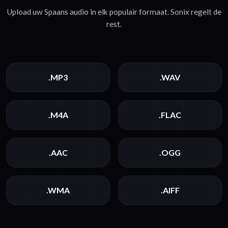
Upload uw Spaans audio in elk populair formaat. Sonix regelt de
rest.
.MP3
.WAV
.M4A
.FLAC
.AAC
.OGG
.WMA
.AIFF