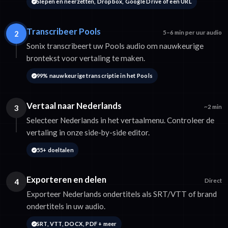
Slepen en neerzetten, Dropbox, Google Drive of een URL
Transcribeer Pools
2
5–6 min per uur audio
Sonix transcribeert uw Pools audio om nauwkeurige
brontekst voor vertaling te maken.
99% nauwkeurige transcriptie in het Pools
Vertaal naar Nederlands
3
~2 min
Selecteer Nederlands in het vertaalmenu. Controleer de
vertaling in onze side-by-side editor.
55+ doeltalen
Exporteren en delen
4
Direct
Exporteer Nederlands ondertitels als SRT/VTT of brand
ondertitels in uw audio.
SRT, VTT, DOCX, PDF + meer