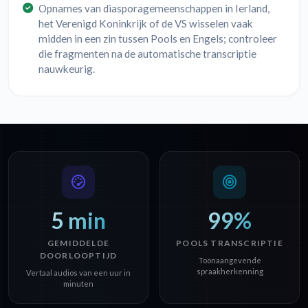
Opnames van diasporagemeenschappen in Ierland,
het Verenigd Koninkrijk of de VS wisselen vaak
midden in een zin tussen Pools en Engels; controleer
die fragmenten na de automatische transcriptie
nauwkeurig.
5 min
99%
GEMIDDELDE
POOLS TRANSCRIPTIE
DOORLOOPTIJD
Toonaangevende
spraakherkenning
Vertaal audios van een uur in
minuten