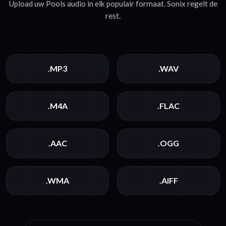
Upload uw Pools audio in elk populair formaat. Sonix regelt de
rest.
.MP3
.WAV
.M4A
.FLAC
.AAC
.OGG
.WMA
.AIFF