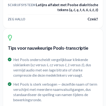
Latijns alfabet met Poolse diakritische
SCHRIJFSYSTEEM
tekens (ą, ć, ę, ł, ń, ó, ś, ź, ż)
Cześć!
ZEG HALLO
Tips voor nauwkeurige Pools-transcriptie
Het Pools onderscheidt vergelijkbaar klinkende
sisklanken (sz versus ś, cz versus ć, ż versus ź), dus
vermijd audio met een lage bitrate of sterke
compressie die deze medeklinkers vervaagt.
Het Pools is sterk verbogen — dezelfde naam of term
verschijnt met meerdere naamvalsuitgangen, dus
standaardiseer de spelling van namen tijdens de
bewerkingsronde.