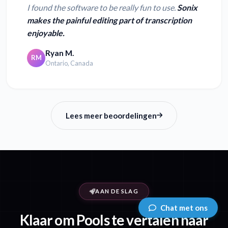
I found the software to be really fun to use.
Sonix
makes the painful editing part of transcription
enjoyable.
Ryan M.
RM
Ontario, Canada
Lees meer beoordelingen
AAN DE SLAG
Chat met ons
Klaar om Pools te vertalen naar