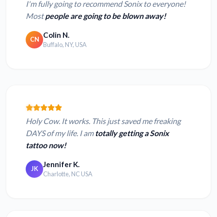
I'm fully going to recommend Sonix to everyone!
Most
people are going to be blown away!
Colin N.
CN
Buffalo, NY, USA
Holy Cow. It works. This just saved me freaking
DAYS of my life. I am
totally getting a Sonix
tattoo now!
Jennifer K.
JK
Charlotte, NC USA