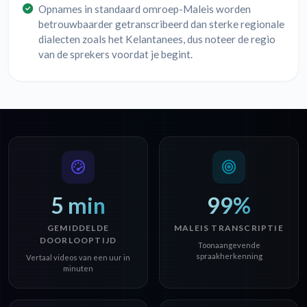
Opnames in standaard omroep-Maleis worden
betrouwbaarder getranscribeerd dan sterke regionale
dialecten zoals het Kelantanees, dus noteer de regio
van de sprekers voordat je begint.
5 min
99%
GEMIDDELDE
MALEIS TRANSCRIPTIE
DOORLOOPTIJD
Toonaangevende
spraakherkenning
Vertaal videos van een uur in
minuten