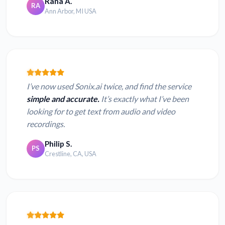
Rana A.
RA
Ann Arbor, MI USA
I’ve now used Sonix.ai twice, and find the service
simple and accurate.
It’s exactly what I’ve been
looking for to get text from audio and video
recordings.
Philip S.
PS
Crestline, CA, USA