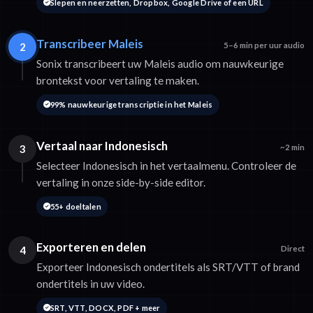
Slepen en neerzetten, Dropbox, Google Drive of een URL
Transcribeer Maleis
2
5–6 min per uur audio
Sonix transcribeert uw Maleis audio om nauwkeurige
brontekst voor vertaling te maken.
99% nauwkeurige transcriptie in het Maleis
Vertaal naar Indonesisch
3
~2 min
Selecteer Indonesisch in het vertaalmenu. Controleer de
vertaling in onze side-by-side editor.
55+ doeltalen
Exporteren en delen
4
Direct
Exporteer Indonesisch ondertitels als SRT/VTT of brand
ondertitels in uw video.
SRT, VTT, DOCX, PDF + meer