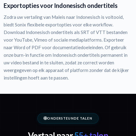
Exportopties voor Indonesisch ondertitels
Zodra uw vertaling van Maleis naar Indonesisch is voltooid,
biedt Sonix flexibele exportopties voor elke workflow.
Download Indonesisch ondertitels als SRT of VTT bestanden
voor YouTube, Vimeo of sociale mediaplatforms. Exporteer
naar Word of PDF voor documentatiedoeleinden. Of gebruik
onze burn-in functie om Indonesisch ondertitels permanent in
uw video bestand in te sluiten, zodat ze correct worden
weergegeven op elk apparaat of platform zonder dat de kijker
instellingen hoeft aan te passen.
ONDERSTEUNDE TALEN
Vertaal naar
55+ talen