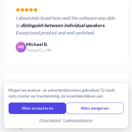
I absolutely loved how well the software was able
to
distinguish between individual speakers.
Exceptional product and well-polished.
Michael B.
MB
Tampa, FL, USA
Mogen we analyse- en advertentiecookies gebruiken? Er laadt
What I was able to do with
Sonix was amazing.
niets zonder uw toestemming, de essentiële blijven aan.
Transcribed and translated in minutes on remote
Alles accepteren
Alles weigeren
Guatemalan WiFi!
Chat met ons
Privacybeleid
·
Cookievoorkeuren
Emily O.
EO
Guatemala City, Guatemala