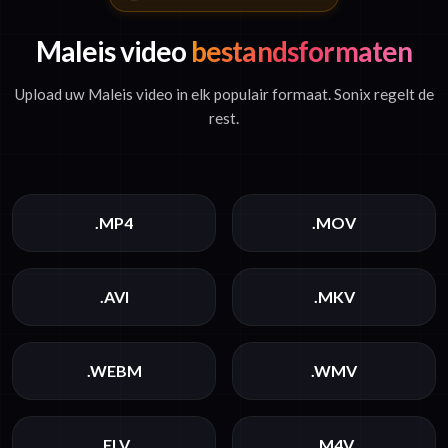
Maleis video
bestandsformaten
Upload uw Maleis video in elk populair formaat. Sonix regelt de
rest.
.MP4
.MOV
.AVI
.MKV
.WEBM
.WMV
.FLV
.M4V