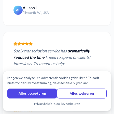
Allison L.
AL
Ellsworth, WI, USA
Sonix transcription service has
dramatically
reduced the time
I need to spend on clients'
interviews. Tremendous help!
Curt W.
CW
Mogen we analyse- en advertentiecookies gebruiken? Er laadt
Boise, ID, USA
niets zonder uw toestemming, de essentiële blijven aan.
Alles accepteren
Alles weigeren
Chat met ons
Privacybeleid
·
Cookievoorkeuren