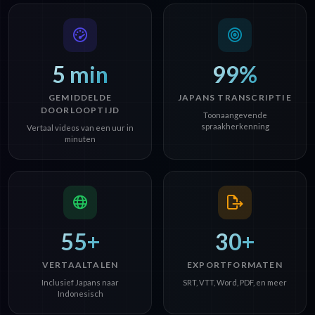
5 min
99%
GEMIDDELDE
JAPANS TRANSCRIPTIE
DOORLOOPTIJD
Toonaangevende
spraakherkenning
Vertaal videos van een uur in
minuten
55+
30+
VERTAALTALEN
EXPORTFORMATEN
Inclusief Japans naar
SRT, VTT, Word, PDF, en meer
Indonesisch