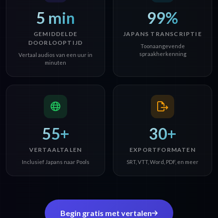
5 min
99%
GEMIDDELDE
JAPANS TRANSCRIPTIE
DOORLOOPTIJD
Toonaangevende
spraakherkenning
Vertaal audios van een uur in
minuten
55+
30+
VERTAALTALEN
EXPORTFORMATEN
Inclusief Japans naar Pools
SRT, VTT, Word, PDF, en meer
Begin gratis met vertalen