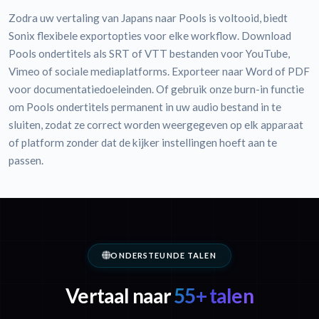
Zodra uw vertaling van Japans naar Pools is voltooid, biedt
Sonix flexibele exportopties voor elke workflow. Download
Pools ondertitels als SRT of VTT bestanden voor YouTube,
Vimeo of sociale mediaplatforms. Exporteer naar Word of PDF
voor documentatiedoeleinden. Of gebruik onze burn-in functie
om Pools ondertitels permanent in uw audio bestand in te
sluiten, zodat ze correct worden weergegeven op elk apparaat
of platform zonder dat de kijker instellingen hoeft aan te
passen.
ONDERSTEUNDE TALEN
Vertaal naar
55+ talen