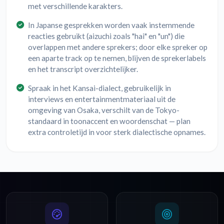
met verschillende karakters.
In Japanse gesprekken worden vaak instemmende
reacties gebruikt (aizuchi zoals "hai" en "un") die
overlappen met andere sprekers; door elke spreker op
een aparte track op te nemen, blijven de sprekerlabels
en het transcript overzichtelijker.
Spraak in het Kansai-dialect, gebruikelijk in
interviews en entertainmentmateriaal uit de
omgeving van Osaka, verschilt van de Tokyo-
standaard in toonaccent en woordenschat — plan
extra controletijd in voor sterk dialectische opnames.