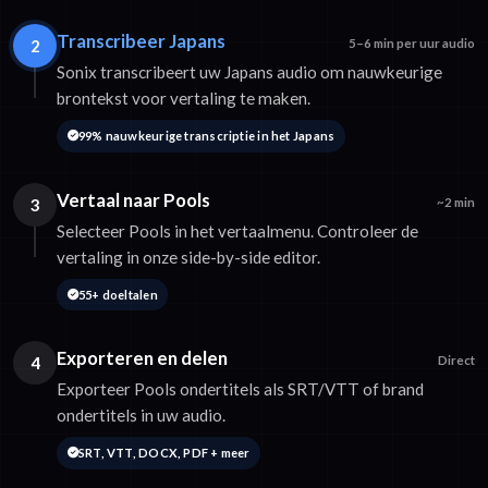
Transcribeer Japans
2
5–6 min per uur audio
Sonix transcribeert uw Japans audio om nauwkeurige
brontekst voor vertaling te maken.
99% nauwkeurige transcriptie in het Japans
Vertaal naar Pools
3
~2 min
Selecteer Pools in het vertaalmenu. Controleer de
vertaling in onze side-by-side editor.
55+ doeltalen
Exporteren en delen
4
Direct
Exporteer Pools ondertitels als SRT/VTT of brand
ondertitels in uw audio.
SRT, VTT, DOCX, PDF + meer