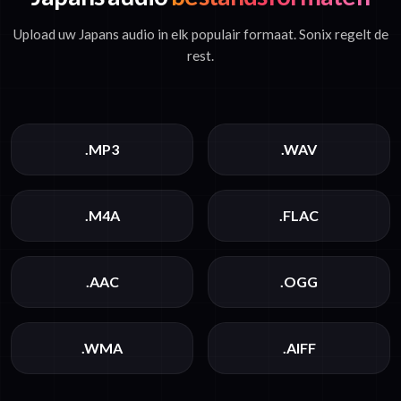
Upload uw Japans audio in elk populair formaat. Sonix regelt de
rest.
.MP3
.WAV
.M4A
.FLAC
.AAC
.OGG
.WMA
.AIFF