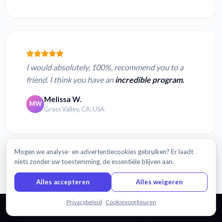
I would absolutely, 100%, recommend you to a
friend. I think you have an
incredible program.
Melissa W.
MW
Grass Valley, CA, USA
Mogen we analyse- en advertentiecookies gebruiken? Er laadt
Lees meer beoordelingen
niets zonder uw toestemming, de essentiële blijven aan.
Alles accepteren
Alles weigeren
Chat met ons
Privacybeleid
·
Cookievoorkeuren