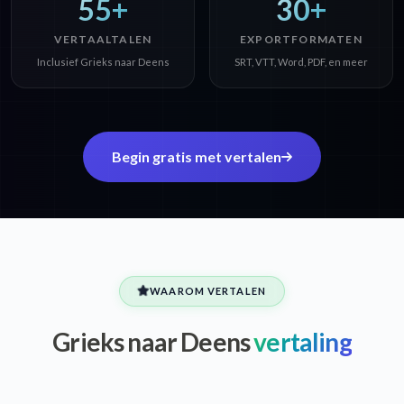
55+
30+
VERTAALTALEN
EXPORTFORMATEN
Inclusief Grieks naar Deens
SRT, VTT, Word, PDF, en meer
Begin gratis met vertalen
WAAROM VERTALEN
Grieks naar Deens
vertaling