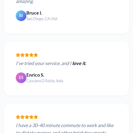
amazing.
Bruce I.
BI
San Diego, CA USA
I've tried your service, and I
love it.
Enrico S.
ES
Cassano D'Adda, Italy
I have a 30-40 minute commute to work and like
to dictate memos and other brief documents