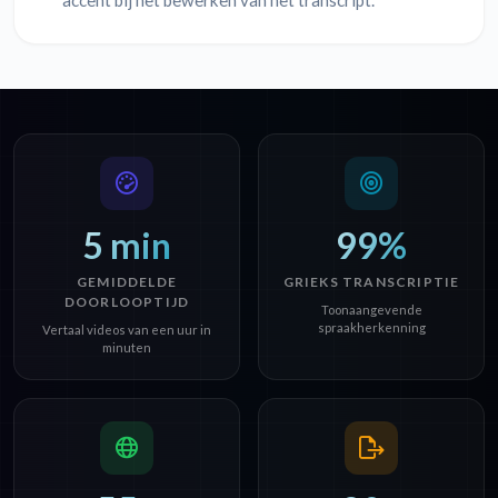
accent bij het bewerken van het transcript.
5 min
99%
GEMIDDELDE
GRIEKS TRANSCRIPTIE
DOORLOOPTIJD
Toonaangevende
spraakherkenning
Vertaal videos van een uur in
minuten