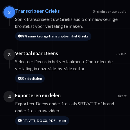
Transcribeer Grieks
2
5–6 min per uur audio
Sonix transcribeert uw Grieks audio om nauwkeurige
brontekst voor vertaling te maken.
99% nauwkeurige transcriptie in het Grieks
Vertaal naar Deens
3
~2 min
Selecteer Deens in het vertaalmenu. Controleer de
vertaling in onze side-by-side editor.
55+ doeltalen
Exporteren en delen
4
Direct
Exporteer Deens ondertitels als SRT/VTT of brand
ondertitels in uw video.
SRT, VTT, DOCX, PDF + meer