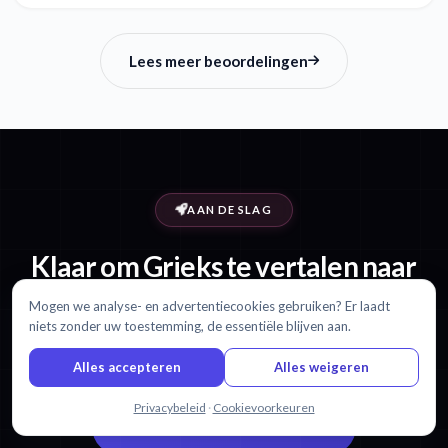
Lees meer beoordelingen
AAN DE SLAG
Klaar om Grieks te vertalen naar
Deens?
Mogen we analyse- en advertentiecookies gebruiken? Er laadt
niets zonder uw toestemming, de essentiële blijven aan.
Begin met 30 minuten gratis. Geen creditcard vereist.
Alles accepteren
Alles weigeren
Chat met ons
Privacybeleid
·
Cookievoorkeuren
Begin gratis met vertalen