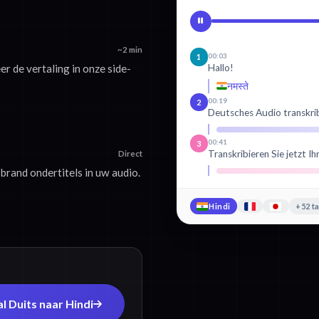
~2 min
00:03
1
Hallo!
er de vertaling in onze side-
नमस्ते
00:19
2
Deutsches Audio transkri
00:41
3
Transkribieren Sie jetzt I
Direct
brand ondertitels in uw audio.
Hindi
+52 t
l Duits naar Hindi