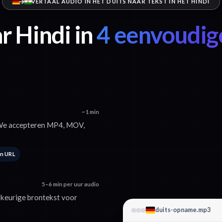
VERTAAL AUDIO IN HET DUITS NAAR TEKST IN HET HINDI
r Hindi in
4 eenvoudig
~1 min
 We accepteren MP4, MOV,
en URL
5–6 min per uur audio
wkeurige brontekst voor
duits-opname.mp3