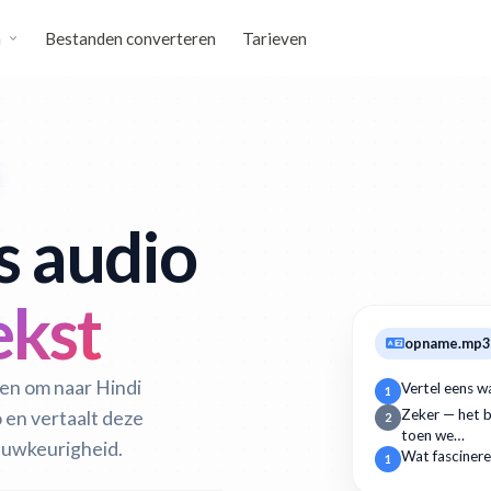
n
Bestanden converteren
Tarieven
s audio
ekst
opname.mp3
ten om naar Hindi
Vertel eens w
1
o en vertaalt deze
Zeker — het b
2
toen we…
auwkeurigheid.
Wat fascinere
1