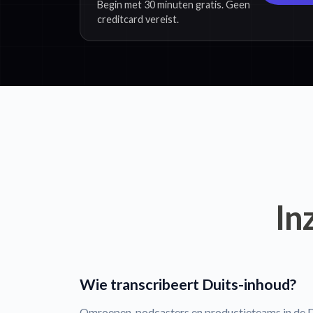
Begin met 30 minuten gratis. Geen
creditcard vereist.
In
Wie transcribeert Duits-inhoud?
Omroepen, podcasters en productieteams in de D