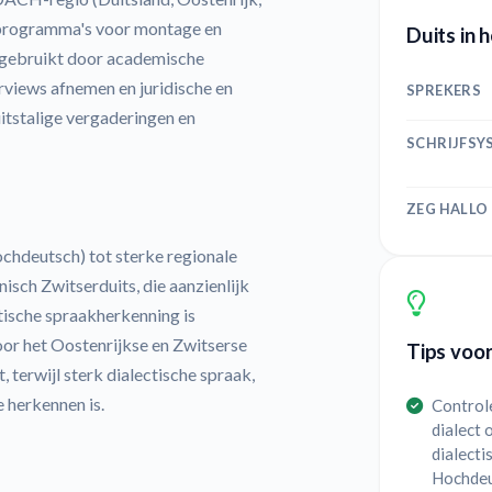
n programma's voor montage en
Duits in h
l gebruikt door academische
views afnemen en juridische en
SPREKERS
uitstalige vergaderingen en
SCHRIJFSY
ZEG HALLO
chdeutsch) tot sterke regionale
isch Zwitserduits, die aanzienlijk
tische spraakherkenning is
or het Oostenrijkse en Zwitserse
Tips voor
terwijl sterk dialectische spraak,
e herkennen is.
Control
dialect 
dialecti
Hochdeut