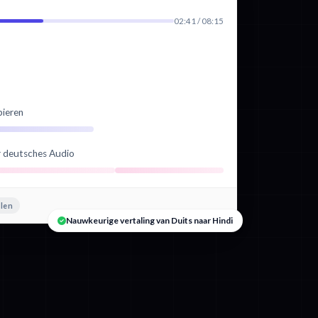
02:41 / 08:15
bieren
hr deutsches Audio
alen
Nauwkeurige vertaling van Duits naar Hindi