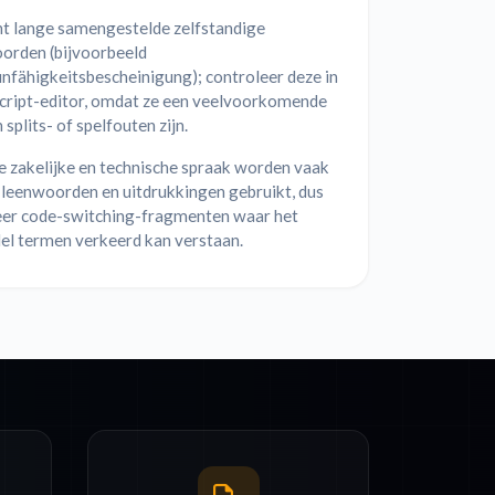
t lange samengestelde zelfstandige
rden (bijvoorbeeld
nfähigkeitsbescheinigung); controleer deze in
script-editor, omdat ze een veelvoorkomende
 splits- of spelfouten zijn.
e zakelijke en technische spraak worden vaak
 leenwoorden en uitdrukkingen gebruikt, dus
eer code-switching-fragmenten waar het
el termen verkeerd kan verstaan.