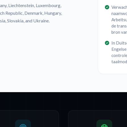
any, Liechtenstein, Luxembourg,
Verwach
ech Republic, Denmark, Hungary,
naamwoo
Arbeitsu
ia, Slovakia, and Ukraine.
de tran
bron van
In Duits
Engelse
control
taalmod