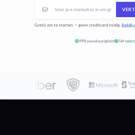
VERT
Gratis om te starten — geen creditcard nodig.
Bekijk 
99% nauwkeurigheid
54+ talen