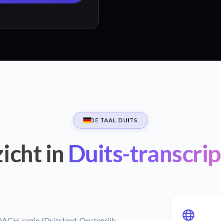
DE TAAL DUITS
zicht in
Duits-transcrip
ACH-regio (Duitsland, Oostenrijk,