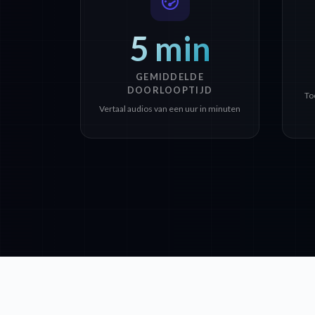
5 min
GEMIDDELDE
DOORLOOPTIJD
To
Vertaal audios van een uur in minuten