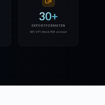
30+
EXPORTFORMATEN
SRT, VTT, Word, PDF, en meer