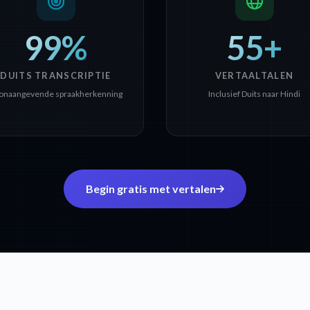
99%
55+
DUITS TRANSCRIPTIE
VERTAALTALEN
onaangevende spraakherkenning
Inclusief Duits naar Hindi
Begin gratis met vertalen