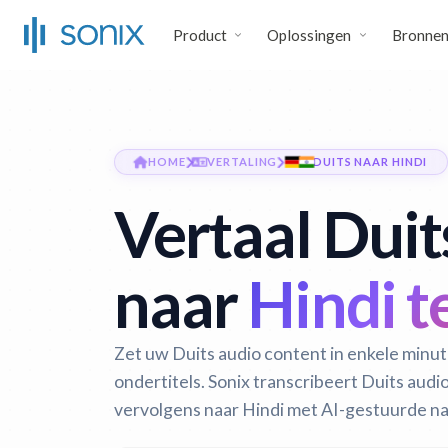
Product
Oplossingen
Bronne
HOME
VERTALING
DUITS NAAR HINDI
Vertaal Duit
naar
Hindi t
Zet uw Duits audio content in enkele minu
ondertitels. Sonix transcribeert Duits audi
vervolgens naar Hindi met AI-gestuurde n