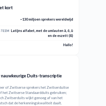
et kort
~130 miljoen sprekers wereldwijd
Latijns alfabet, met de umlauten ä, ö, ü
STEEM
en de eszett (ß)
Hallo!
 nauwkeurige Duits-transcriptie
eer of Zwitserse sprekers het Zwitserduitse
of het Zwitserse Standaardduits gebruiken;
sch Zwitserduits wijkt genoeg af van het
sch dat de herkenningskwaliteit daalt.