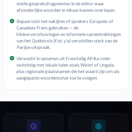
snelle gespreksfragmenten in de editor waar
afzonderlijke woorden in elkaar kunnen overlopen.
Bepaal vóór het nakijken of sprekers Europees of
Canadees Frans gebruiken — de
klinkerverschuivingen en informele samentrekkingen
van het Québécois (t'sé, y'a) verschillen sterk van de
Parijse uitspraak.
Verwacht in opnames uit Franstalig Afrika code-
switching met lokale talen zoals Wolof of Lingala,
plus regionale plaatsnamen die het waard zijn om als
aangepaste woordenschat toe te voegen.