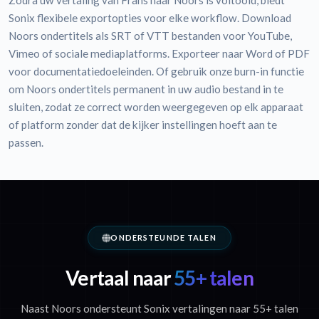
Zodra uw vertaling van Frans naar Noors is voltooid, biedt
Sonix flexibele exportopties voor elke workflow. Download
Noors ondertitels als SRT of VTT bestanden voor YouTube,
Vimeo of sociale mediaplatforms. Exporteer naar Word of PDF
voor documentatiedoeleinden. Of gebruik onze burn-in functie
om Noors ondertitels permanent in uw audio bestand in te
sluiten, zodat ze correct worden weergegeven op elk apparaat
of platform zonder dat de kijker instellingen hoeft aan te
passen.
ONDERSTEUNDE TALEN
Vertaal naar
55+ talen
Naast Noors ondersteunt Sonix vertalingen naar 55+ talen