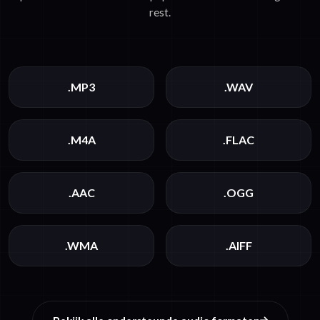
rest.
.MP3
.WAV
.M4A
.FLAC
.AAC
.OGG
.WMA
.AIFF