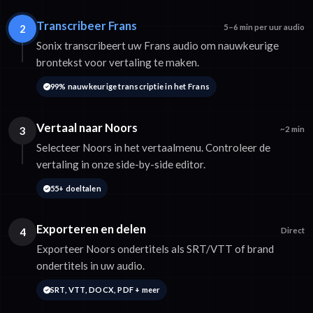
Transcribeer Frans
2
5–6 min per uur audio
Sonix transcribeert uw Frans audio om nauwkeurige
brontekst voor vertaling te maken.
99% nauwkeurige transcriptie in het Frans
Vertaal naar Noors
3
~2 min
Selecteer Noors in het vertaalmenu. Controleer de
vertaling in onze side-by-side editor.
55+ doeltalen
Exporteren en delen
4
Direct
Exporteer Noors ondertitels als SRT/VTT of brand
ondertitels in uw audio.
SRT, VTT, DOCX, PDF + meer