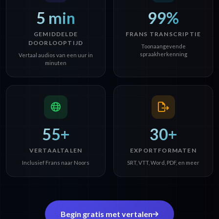
5 min
99%
GEMIDDELDE
FRANS TRANSCRIPTIE
DOORLOOPTIJD
Toonaangevende
spraakherkenning
Vertaal audios van een uur in
minuten
55+
30+
VERTAALTALEN
EXPORTFORMATEN
Inclusief Frans naar Noors
SRT, VTT, Word, PDF, en meer
Begin gratis met vertalen