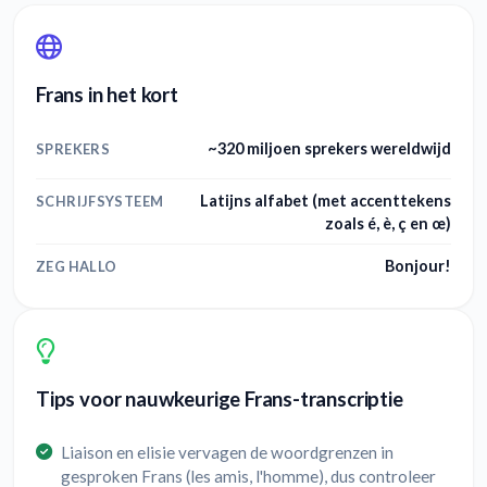
Frans in het kort
~320 miljoen sprekers wereldwijd
SPREKERS
Latijns alfabet (met accenttekens
SCHRIJFSYSTEEM
zoals é, è, ç en œ)
Bonjour!
ZEG HALLO
Tips voor nauwkeurige Frans-transcriptie
Liaison en elisie vervagen de woordgrenzen in
gesproken Frans (les amis, l'homme), dus controleer