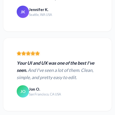
Jennifer K.
JK
Seattle, WA USA
Your UI and UX was one of the best I've
seen.
And I've seen a lot of them. Clean,
simple, and pretty easy to edit.
Jon O.
JO
San Francisco, CA USA